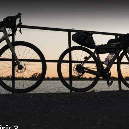
sir ?