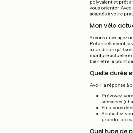
polyvalent et prêt à
vous orienter. Avec 
adaptés à votre prat
Mon vélo actuel
Si vous envisagez u
Potentiellement le 
à condition qu'il so
monture actuelle en
bien être le point d
Quelle durée e
Avoir la réponse à 
Prévoyez-vous
semaines (char
Etes-vous débu
Souhaitez-vous
prendre en mai
Quel type de p