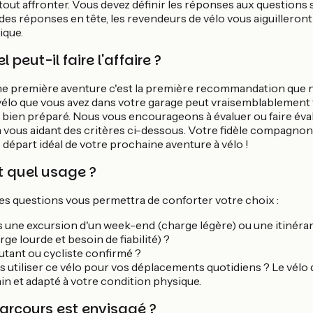
 tout affronter. Vous devez définir les réponses aux questions
des réponses en tête, les revendeurs de vélo vous aiguilleront 
ique.
 peut-il faire l'affaire ?
ne première aventure c'est la première recommandation que 
vélo que vous avez dans votre garage peut vraisemblablement
it bien préparé. Nous vous encourageons à évaluer ou faire éval
 vous aidant des critères ci-dessous. Votre fidèle compagnon
e départ idéal de votre prochaine aventure à vélo !
t quel usage ?
ces questions vous permettra de conforter votre choix :
 une excursion d'un week-end (charge légère) ou une itinéra
ge lourde et besoin de fiabilité) ?
tant ou cycliste confirmé ?
 utiliser ce vélo pour vos déplacements quotidiens ? Le vélo do
n et adapté à votre condition physique.
arcours est envisagé ?