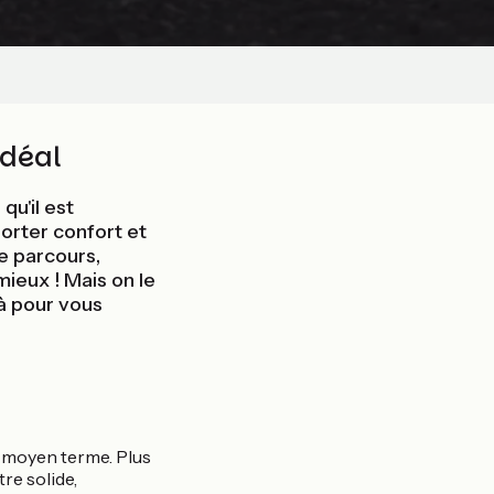
idéal
u'il est
porter confort et
e parcours,
mieux ! Mais on le
là pour vous
t moyen terme. Plus
re solide,