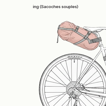
Le Bikepacking (Sacoches souples)