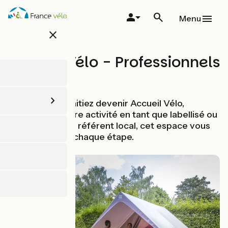
Aller
au
Menu
contenu
close
principal
Accueil Vélo - Professionnels
Que vous souhaitiez devenir Accueil Vélo,
développer votre activité en tant que labellisé ou
contacter votre référent local, cet espace vous
accompagne à chaque étape.