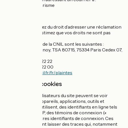
– France Vélo Tourisme
– 5 rue Santeuil
– 44000 Nantes
Enfin, vous disposez du droit d’adresser une réclamation
à la CNIL si vous estimez que vos droits ne sont pas
respectés.
Les coordonnées de la CNIL sont les suivantes :
– 3 Place de Fontenoy, TSA 80715, 75334 Paris Cedex 07,
France
– Tél. : +33 1 53 73 22 22
– Fax : +33 1 53 73 22 00
– Site internet :
cnil.fr/fr/plaintes
Gestion des cookies
Par ailleurs, les utilisateurs du site peuvent se voir
associer, par les appareils, applications, outils et
protocoles qu’ils utilisent, des identifiants en ligne tels
que des adresses IP, des témoins de connexion («
cookies ») ou d’autres identifiants de connexion. Ces
identifiants peuvent laisser des traces qui, notamment