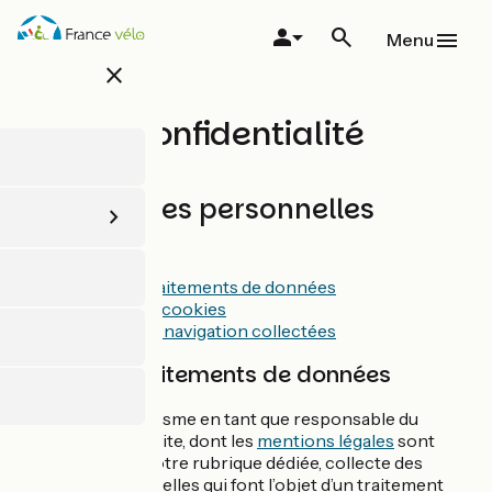
Aller
au
Menu
contenu
close
principal
Confidentialité
Vos données personnelles
Sommaire :
Objet des traitements de données
Gestion des cookies
Données de navigation collectées
Objet des traitements de données
France Vélo Tourisme en tant que responsable du
traitement de ce site, dont les
mentions légales
sont
précisées dans notre rubrique dédiée, collecte des
données personnelles qui font l’objet d’un traitement