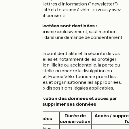
Envoyer des lettres d’information ("newsletter")
liées à l'actualité du tourisme à vélo - si vous y avez
explicitement consenti.
Les données collectées sont destinées :
À France Vélo Tourisme exclusivement, sauf mention
contraire détaillée dans une demande de consentement
explicite.
Afin de préserver la confidentialité et la sécurité de vos
données personnelles et notamment de les protéger
contre la destruction illicite ou accidentelle, la perte ou
l’altération accidentelle, ou encore la divulgation ou
l’accès non autorisé, France Vélo Tourisme prend les
mesures techniques et organisationnelles appropriées,
conformément aux dispositions légales applicables.
Durée de conservation des données et accès par
l'utilisateur pour supprimer ses données
Durée de
Accès / suppre
Type de données
conservation
l'
Demandes formulées