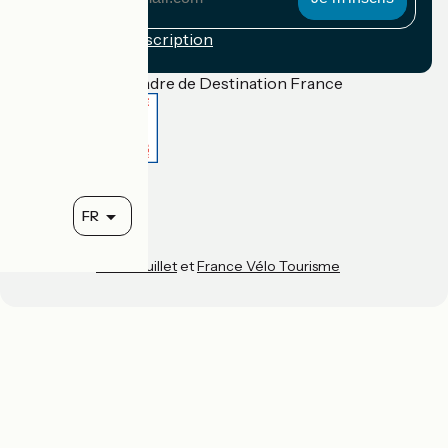
adresse
mail
Conditions d'inscription
Financé dans le cadre de Destination France
Accueil Vélo Pro
Contact
Mentions légales
FR
Confidentialité
Contact
Réalisation :
StudioJuillet
et
France Vélo Tourisme