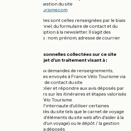
visant à la bonne gestion du site
www.francevelotourisme.com
.
Les données traitées sont celles renseignées par le biais
de l'espace personnel, du formulaire de contact et du
formulaire d’inscription à la newsletter. Il s’agit des
données suivantes : nom, prénom, adresse de courrier
électronique.
Les données personnelles collectées sur ce site
internet font l’objet d’un traitement visant à :
Répondre aux demandes de renseignements,
commentaires envoyés à France Vélo Tourisme via
le formulaire de contact du site.
Modérer, publier et répondre aux avis déposés par
les utilisateurs sur les itinéraires et étapes valorisés
sur France Vélo Tourisme.
Permettre à l'internaute d'utiliser certaines
fonctionnalités du site tels que le carnet de voyage
(sauvegarde d'éléments du site web afin d'aider à la
préparation d'un voyage) ou le dépôt / la gestion
des avis qu'il a déposés.