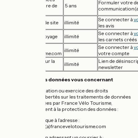
Formuler votre 
depuis le formulaire de
5 ans
communication(a
contact du site
Se connecter à
v
Avis déposés sur le site
illimité
les avis
Se connecter à
v
Mes carnets de voyage
illimité
les carnets créés
Mon compte sur
Se connecter à
v
illimité
francevelotourisme.com
votre compte
Adresse email pour la
Lien de désinscri
illimité
newsletter
newsletter
Vos droits sur les données vous concernant
Pour toute information ou exercice des droits
Informatique et Libertés sur les traitements de données
personnelles gérées par France Vélo Tourisme,
contacter le référent à la protection des données :
Par voie électronique à l’adresse :
– communication(a)francevelotourisme.com
Par voie postale en adressant un courrier à :