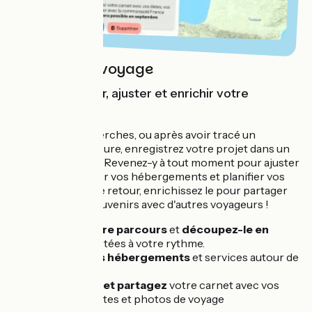
Le carnet de voyage
Pour enregistrer, ajuster et enrichir votre
parcours
Au fil de vos recherches, ou après avoir tracé un
itinéraire sur-mesure, enregistrez votre projet dans un
Carnet de voyage. Revenez-y à tout moment pour ajuster
votre tracé, ajouter vos hébergements et planifier vos
visites. Une fois de retour, enrichissez le pour partager
vos plus beaux souvenirs avec d'autres voyageurs !
Ajustez votre parcours
et
découpez-le en
étapes
adaptées à votre rythme.
Ajoutez vos hébergements
et services autour de
vos étapes
Complétez et partagez
votre carnet avec vos
ressentis, dates et photos de voyage