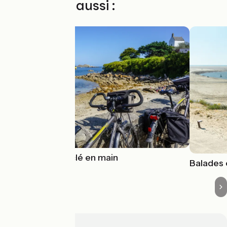
Découvrez aussi :
Séjours vélo clé en main
Balades