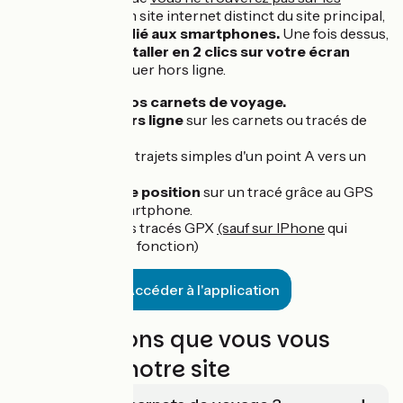
stores
. Il s'agit d'un site internet distinct du site principal,
entièrement dédié aux smartphones.
Une fois dessus,
vous pourrez
l'installer en 2 clics sur votre écran
d'accueil
et naviguer hors ligne.
Retrouver
vos carnets de voyage.
Naviguer
hors ligne
sur les carnets ou tracés de
votre choix.
Calculer des trajets simples d'un point A vers un
point B.
Suivre votre position
sur un tracé grâce au GPS
de votre smartphone.
Importer des tracés GPX
(sauf sur IPhone
qui
bloque cette fonction)
Accéder à l'application
Les questions que vous vous
posez sur notre site