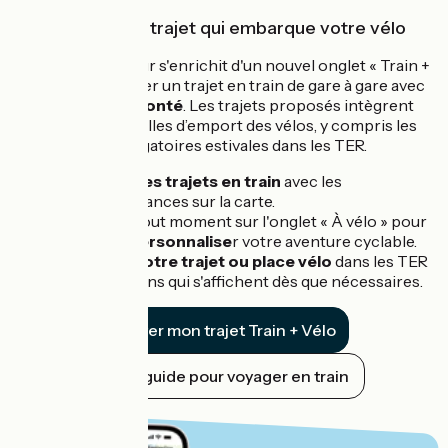
Pour trouver un trajet qui embarque votre vélo
Notre planificateur s'enrichit d'un nouvel onglet « Train +
vélo » pour calculer un trajet en train de gare à gare avec
un
vélo non démonté
. Les trajets proposés intègrent
les conditions réelles d’emport des vélos, y compris les
réservations obligatoires estivales dans les TER.
Visualisez les trajets en train
avec les
correspondances sur la carte.
Basculez à tout moment sur l'onglet « À vélo » pour
tracer et personnalise
r votre aventure cyclable.
Réservez votre trajet ou place vélo
dans les TER
grâce aux liens qui s'affichent dès que nécessaires.
Trouver mon trajet Train + Vélo
Notre guide pour voyager en train