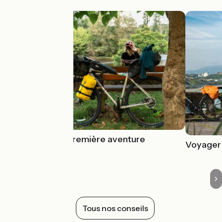
Préparer sa première aventure
Voyager 
Tous nos conseils