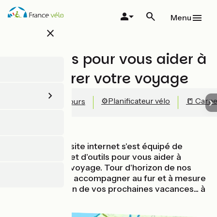
Aller
au
Menu
contenu
close
principal
Nos outils pour vous aider à
préparer votre voyage
⚙️Planificateur vélo
📒 Carne
🔍 Carte des parcours
Notre nouveau site internet s'est équipé de
fonctionnalités et d'outils pour vous aider à
préparer votre voyage. Tour d'horizon de nos
outils pour vous accompagner au fur et à mesure
de la préparation de vos prochaines vacances... à
vélo !