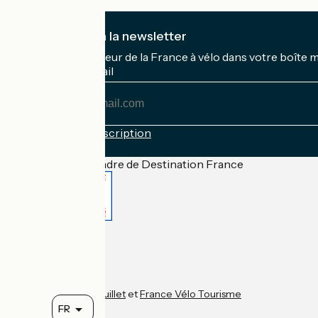
Je m'abonne à la newsletter
Recevez le meilleur de la France à vélo dans votre boîte 
Mon adresse mail
Mon
adresse
mail
Conditions d'inscription
Financé dans le cadre de Destination France
Accueil Vélo Pro
Contact
Mentions légales
Confidentialité
Contact
Réalisation :
StudioJuillet
et
France Vélo Tourisme
FR