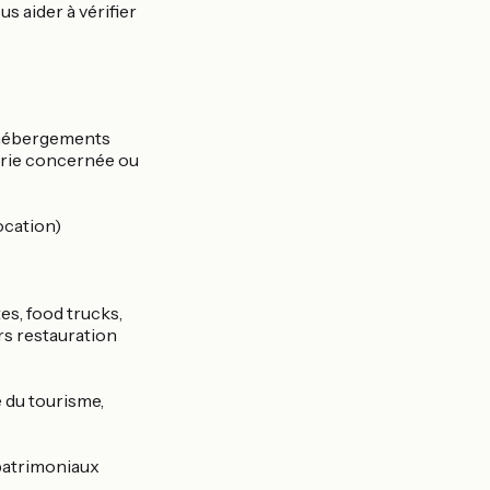
us aider à vérifier
, hébergements
gorie concernée ou
ocation)
es, food trucks,
rs restauration
e du tourisme,
 patrimoniaux