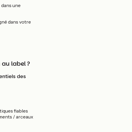
s dans une
agné dans votre
 au label ?
entiels des
tiques fiables
ments / arceaux