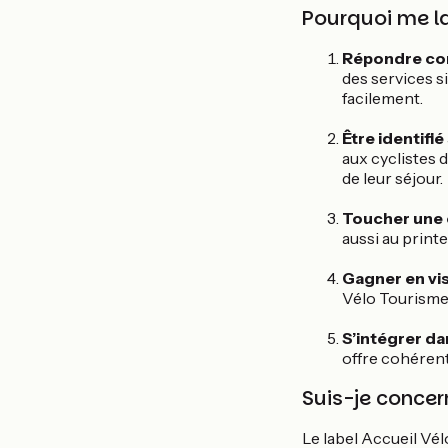
Pourquoi me la
Répondre con
des services si
facilement.
Être identifi
aux cyclistes 
de leur séjour.
Toucher une 
aussi au print
Gagner en visi
Vélo Tourisme,
S’intégrer da
offre cohérente
Suis-je concer
Le label Accueil Vé