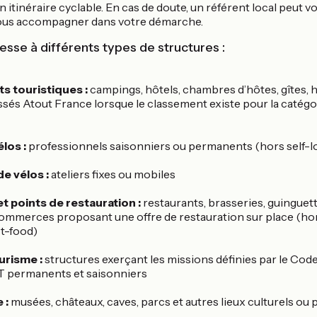
n itinéraire cyclable. En cas de doute, un référent local peut vo
t vous accompagner dans votre démarche.
resse à différents types de structures :
 touristiques :
campings, hôtels, chambres d’hôtes, gîtes
assés Atout France lorsque le classement existe pour la caté
los :
professionnels saisonniers ou permanents (hors self-l
e vélos :
ateliers fixes ou mobiles
t points de restauration :
restaurants, brasseries, guinguett
commerces proposant une offre de restauration sur place (ho
st-food)
urisme :
structures exerçant les missions définies par le Cod
IT permanents et saisonniers
e :
musées, châteaux, caves, parcs et autres lieux culturels ou