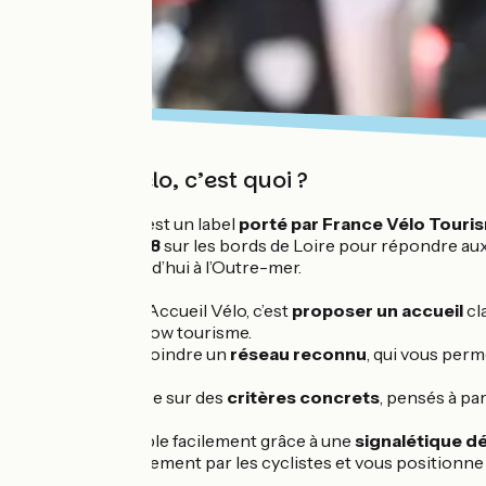
Accueil Vélo, c’est quoi ?
Accueil Vélo est un label
porté par France Vélo Touri
Créé en 2008
sur les bords de Loire pour répondre aux
s’ouvre aujourd’hui à l’Outre-mer.
Être labellisé Accueil Vélo, c’est
proposer un accueil
cla
en quête de slow tourisme.
C’est aussi rejoindre un
réseau reconnu
, qui vous per
qualité.
Le label repose sur des
critères concrets
, pensés à pa
essentielles.
Reconnaissable facilement grâce à une
signalétique d
votre établissement par les cyclistes et vous positionne