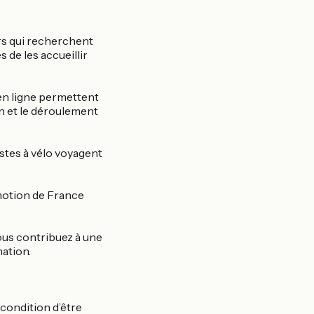
rs qui recherchent
 de les accueillir
 en ligne permettent
n et le déroulement
istes à vélo voyagent
motion de France
ous contribuez à une
nation.
condition d’être