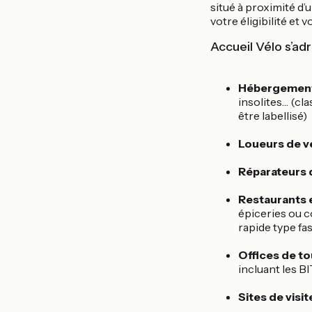
situé à proximité d’u
votre éligibilité e
Accueil Vélo s’ad
Hébergements
insolites… (cl
être labellisé)
Loueurs de vé
Réparateurs d
Restaurants e
épiceries ou 
rapide type fa
Offices de to
incluant les B
Sites de visit