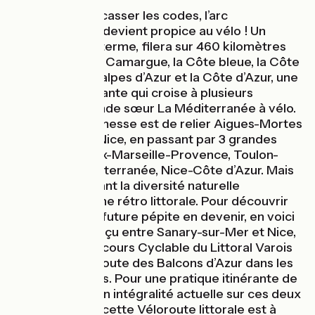
Il est temps de casser les codes, l’arc
méditerranéen devient propice au vélo ! Un
itinéraire qui, à terme, filera sur 460 kilomètres
s'invente par La Camargue, la Côte bleue, la Côte
varoise, les Préalpes d’Azur et la Côte d’Azur, une
véloroute naissante qui croise à plusieurs
reprises sa grande sœur La Méditerranée à vélo.
À terme, la promesse est de relier Aigues-Mortes
dans le Gard à Nice, en passant par 3 grandes
métropoles : Aix-Marseille-Provence, Toulon-
Provence-Méditerranée, Nice-Côte d’Azur. Mais
aussi en explorant la diversité naturelle
méditerranéenne rétro littorale. Pour découvrir
en partie cette future pépite en devenir, en voici
déjà un bel aperçu entre Sanary-sur-Mer et Nice,
dénommée Parcours Cyclable du Littoral Varois
dans le Var et Route des Balcons d’Azur dans les
Alpes-Maritimes. Pour une pratique itinérante de
257 km dans son intégralité actuelle sur ces deux
départements, cette Véloroute littorale est à