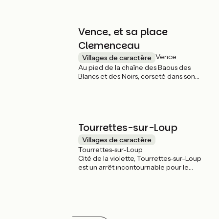
elle est propice au bain matutinal baigné
des premiers rayons du soleil levant.
Vence, et sa place
Clemenceau
Vence
Villages de caractère
Au pied de la chaîne des Baous des
Blancs et des Noirs, corseté dans son
enceinte médiévale, Vence domine la
mer Méditerranée. Sa lumière
provençale a attiré des peintres de
renommée mondiale : Henri Matisse,
Jean Dubuffet, Marc Chagall, Raoul Dufy...
Tourrettes-sur-Loup
Villages de caractère
Tourrettes-sur-Loup
Cité de la violette, Tourrettes-sur-Loup
est un arrêt incontournable pour le
voyageur à vélo désireux de découvrir
son artère centrale en demi-lune. Cette
cité médiévale telle un balcon sur la Côte
d'Azur est entourée de nombreuses
restanques plantées d'oliviers et de