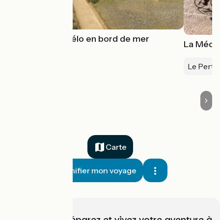
6 itinéraires vélo en bord de mer
La Médit
Le Perth
Carte
Planifier mon voyage
Choisissez, préparez et vivez votre aventure à