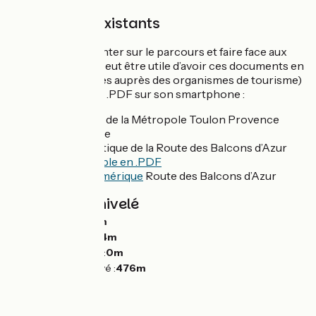
Documents existants
Pour mieux s'orienter sur le parcours et faire face aux
discontinuités, il peut être utile d’avoir ces documents en
poche (disponibles auprès des organismes de tourisme)
ou téléchargés en .PDF sur son smartphone :
Le Plan Vélo de la Métropole Toulon Provence
Méditerranée
Carte touristique de la Route des Balcons d’Azur
téléchargeable en .PDF
Dépliant numérique
Route des Balcons d’Azur
Pentes et dénivelé
Montées :
2142m
Descentes :
2104m
Point le plus bas :
0m
Point le plus élevé :
476m