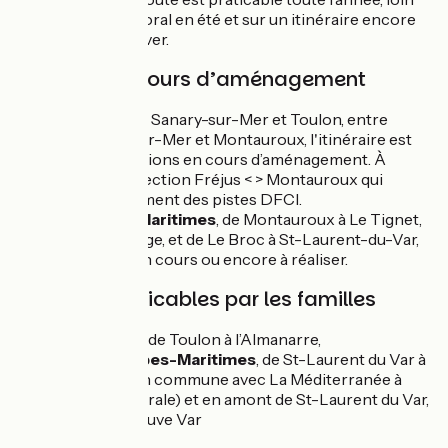
de la cohue du littoral en été et sur un itinéraire encore
peu fréquenté l’hiver.
Sections en cours d’aménagement
Dans
le Var,
entre Sanary-sur-Mer et Toulon, entre
Rayol-Canadel-sur-Mer et Montauroux, l'itinéraire est
sur certaines sections en cours d’aménagement. À
aménager sur la section Fréjus < > Montauroux qui
emprunte notamment des pistes DFCI.
Dans
les Alpes-Maritimes
, de Montauroux à Le Tignet,
absence de balisage, et de Le Broc à St-Laurent-du-Var,
aménagements en cours ou encore à réaliser.
Sections praticables par les familles
Dans
le Var
, de Toulon à l’Almanarre,
Dans
les Alpes-Maritimes
, de St-Laurent du Var à
Nice, section commune avec La Méditerranée à
vélo (la Littorale) et en amont de St-Laurent du Var,
le long du fleuve Var