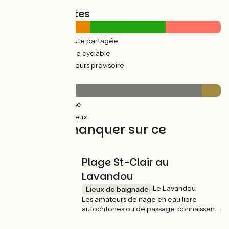
Types de routes
133km
(52%) Route partagée
124km
(48%) Voie cyclable
91km
(35%) Parcours provisoire
Revêtement
233km
(91%) Lisse
23km
(9%) Rugueux
À ne pas manquer sur ce
parcours
Plage St-Clair au
Lavandou
Le Lavandou
Lieux de baignade
Les amateurs de nage en eau libre,
autochtones ou de passage, connaissent
cette plage du Lavandou aux eaux
limpides et turquoises. Orientée sud-est,