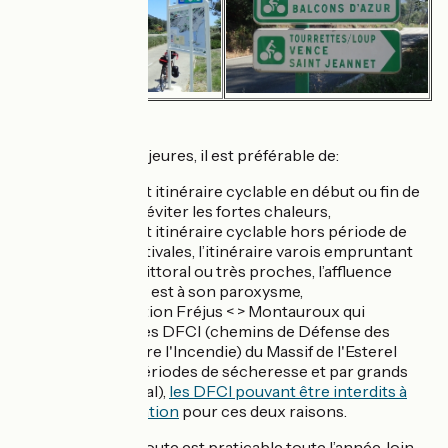
Saisonnalité
Pour 3 raisons majeures, il est préférable de:
pratiquer cet itinéraire cyclable en début ou fin de
saison pour éviter les fortes chaleurs,
pratiquer cet itinéraire cyclable hors période de
vacances estivales, l’itinéraire varois empruntant
des axes du littoral ou très proches, l’affluence
touristique y est à son paroxysme,
éviter la section Fréjus < > Montauroux qui
emprunte des DFCI (chemins de Défense des
Forêts Contre l'Incendie) du Massif de l'Esterel
durant les périodes de sécheresse et par grands
vents (mistral),
les DFCI pouvant être interdits à
toute circulation
pour ces deux raisons.
Toutefois, la véloroute est praticable toute l’année, loin