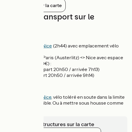
violettes.
Tout afficher sur la carte
Trains et transport sur le
parcours
Venir en train
TER Marseille < > Nice
(2h44) avec emplacement vélo
gratuit
Intercités de nuit Paris (Austerlitz) <> Nice avec espace
vélo à réserver (10€) :
-
Vers Toulon
(départ 20h50 / arrivée 7h13)
-
Vers Nice
(départ 20h50 / arrivée 9h14)
Venir en car
LER Marseille < > Nice
, vélo toléré en soute dans la limite
de la place disponible. Ou à mettre sous housse comme
un bagage.
Voir les infrastructures sur la carte