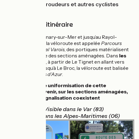
réserver aux baroudeurs et autres cyclistes
aguerris.
Balisage de l'itinéraire
Dans
le Var
, de Sanary-sur-Mer et jusqu’au Rayol-
Canadel-sur-Mer, la véloroute est appelée
Parcours
Cyclable du Littoral Varois
, des portiques matérialisent
l'entrée et la sortie des sections aménagées. Dans
les
Alpes-Maritimes
, à partir de Le Tignet en allant vers
Châteauneuf et jusqu’à Le Broc, la véloroute est balisée
Route des Balcons d’Azur
.
En attendant une uniformisation de cette
véloroute en devenir, sur les sections aménagées,
deux types de signalisation coexistent
Visible dans le Var (83)
Visible dans les Alpes-Maritimes (06)