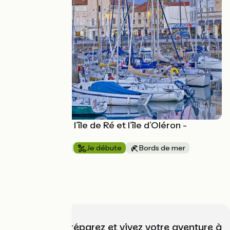
La Rochelle via l’île de Ré et l’île d’Oléron -
Randovélo
1 semaine et +
Je débute
Bords de mer
Aller simple
à partir de
1030€
Choisissez, préparez et vivez votre aventure à