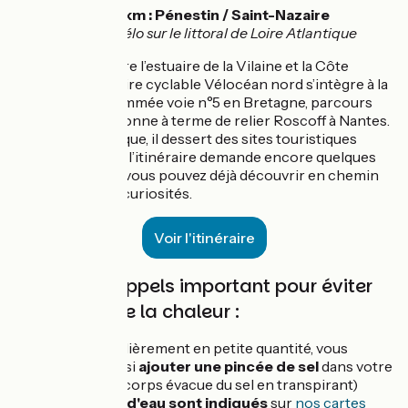
💡
150 km : Pénestin / Saint-Nazaire
Voyage à vélo sur le littoral de Loire Atlantique
Trait d’union entre l’estuaire de la Vilaine et la Côte
d’Amour, l’itinéraire cyclable Vélocéan nord s’intègre à la
véloroute 45, nommée voie n°5 en Bretagne, parcours
côtier qui ambitionne à terme de relier Roscoff à Nantes.
En Loire-Atlantique, il dessert des sites touristiques
remarquables. Si l’itinéraire demande encore quelques
aménagements, vous pouvez déjà découvrir en chemin
de nombreuses curiosités.
Voir l'itinéraire
Quelques rappels important pour éviter
de souffrir de la chaleur :
Buvez régulièrement en petite quantité, vous
pouvez aussi
ajouter une pincée de sel
dans votre
gourde (le corps évacue du sel en transpirant)
Les
points d'eau sont indiqués
sur
nos cartes