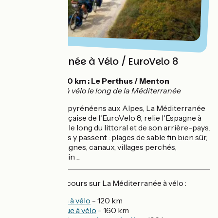
La Méditerranée à Vélo / EuroVelo 8
💡
850 km : Le Perthus / Menton
Voyage à vélo le long de la Méditerranée
Des contreforts pyrénéens aux Alpes, La Méditerranée
à vélo, partie française de l'EuroVelo 8, relie l'Espagne à
l'Italie en traçant le long du littoral et de son arrière-pays.
Tous les paysages y passent : plages de sable fin bien sûr,
mais aussi montagnes, canaux, villages perchés,
patrimoine romain ...
Nos idées de parcours sur La Méditerranée à vélo :
Le Luberon à vélo
- 120 km
La Camargue à vélo
- 160 km