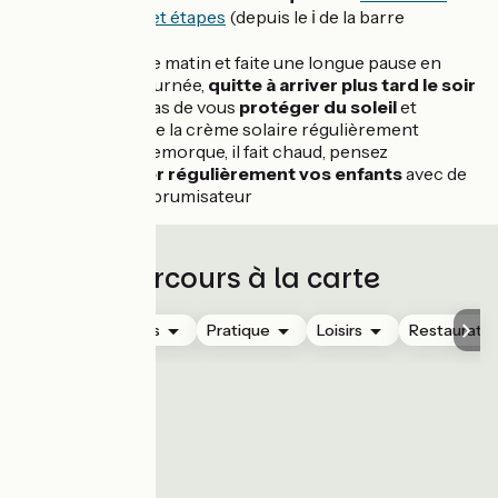
itinéraires et étapes
(depuis le ℹ️ de la barre
d’icônes)
Partez tôt le matin et faite une longue pause en
milieu de journée,
quitte à arriver plus tard le soir
N'oubliez pas de vous
protéger du soleil
et
de mettre de la crème solaire régulièrement
Dans une remorque, il fait chaud, pensez
à
humidifier régulièrement vos enfants
avec de
l'eau ou un brumisateur
Parcours à la carte
Hébergements
Pratique
Loisirs
Restauratio