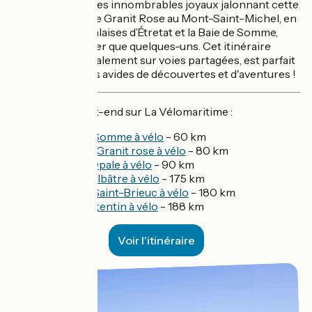
à la découverte des innombrables joyaux jalonnant cette
côte, de la côte de Granit Rose au Mont-Saint-Michel, en
passant par les falaises d’Étretat et la Baie de Somme,
pour n'en nommer que quelques-uns. Cet itinéraire
vallonné, principalement sur voies partagées, est parfait
pour les cyclistes avides de découvertes et d'aventures !
Nos 5 idées week-end sur La Vélomaritime :
La Baie de Somme à vélo
- 60 km
La Côte de Granit rose à vélo
- 80 km
La Côte d'Opale à vélo
- 90 km
La Côte d'Albâtre à vélo
- 175 km
La Baie de Saint-Brieuc à vélo
- 180 km
Tour du Cotentin à vélo
- 188 km
Voir l'itinéraire