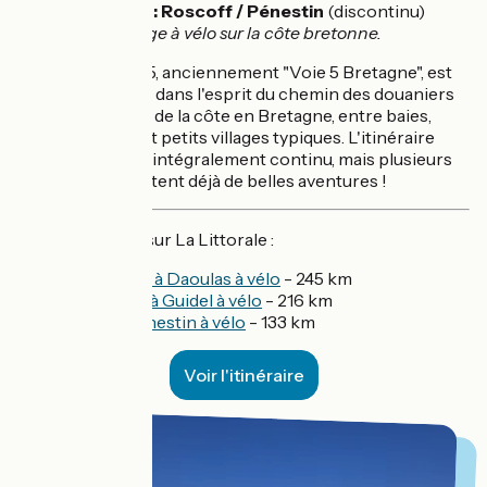
💡
600 km : Roscoff / Pénestin
(discontinu)
Voyage à vélo sur la côte bretonne.
La Littorale - V45, anciennement "Voie 5 Bretagne", est
un parcours vélo dans l'esprit du chemin des douaniers
qui s'étale le long de la côte en Bretagne, entre baies,
criques, grèves et petits villages typiques. L'itinéraire
n'est pas encore intégralement continu, mais plusieurs
portions permettent déjà de belles aventures !
Nos échappées sur La Littorale :
De Roscoff à Daoulas à vélo
- 245 km
De Plogoff à Guidel à vélo
- 216 km
D'Étel à Pénestin à vélo
- 133 km
Voir l'itinéraire