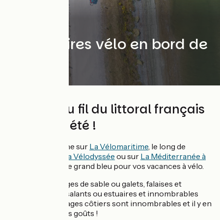
Bords de mer
6 itinéraires vélo en bord de
mer
Pédalez au fil du littoral français
à vélo cet été !
Au fil de la Manche sur
La Vélomaritime
, le long de
l'Atlantique sur
La Vélodyssée
ou sur
La Méditerranée à
vélo
, flirtez avec le grand bleu pour vos vacances à vélo.
Entre dunes, plages de sable ou galets, falaises et
rochers, marais salants ou estuaires et innombrables
criques, les paysages côtiers sont innombrables et il y en
aura pour tous les goûts !