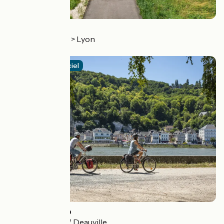
La Voie Bleue
Sierck-les-Bains > Lyon
3.6 / 5
Itinéraire officiel
La Seine à Vélo
Paris > Le Havre / Deauville