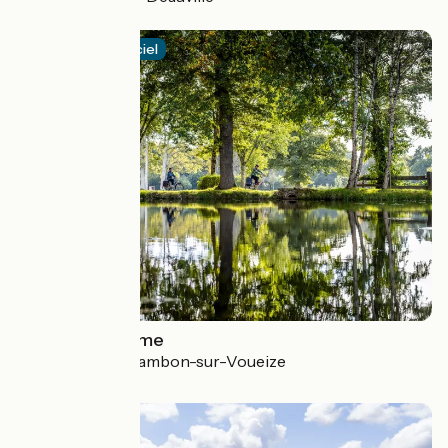
4.1 / 5
Itinéraire officiel
La Cyclo Bohème
Bréhémont > Chambon-sur-Voueize
3.6 / 5