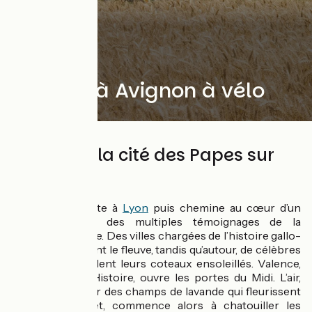
De Lyon à Avignon à vélo
De Lyon à la cité des Papes sur
ViaRhôna
L’itinéraire débute à
Lyon
puis chemine au cœur d’un
territoire riche des multiples témoignages de la
navigation fluviale. Des villes chargées de l’histoire gallo-
romaine jalonnent le fleuve, tandis qu’autour, de célèbres
vignobles déroulent leurs coteaux ensoleillés. Valence,
Ville d’Art et d’Histoire, ouvre les portes du Midi. L’air,
chargé de l’odeur des champs de lavande qui fleurissent
en juin et juillet, commence alors à chatouiller les