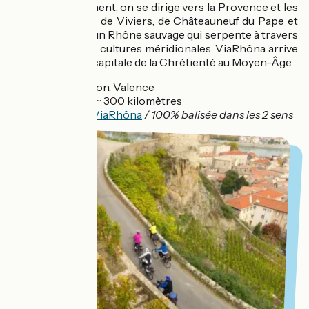
narines. Doucement, on se dirige vers la Provence et les
cités historiques de Viviers, de Châteauneuf du Pape et
d’Avignon. C’est un Rhône sauvage qui serpente à travers
les vergers et les cultures méridionales. ViaRhôna arrive
alors à Avignon, capitale de la Chrétienté au Moyen-Âge.
Départ :
Lyon, Valence
Distance :
~ 300 kilomètres
Balisage :
ViaRhôna
/ 100% balisée dans les 2 sens