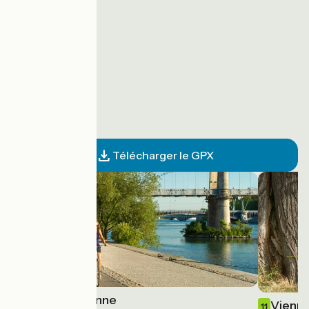
Télécharger le GPX
Lyon / Vienne
10
Vienne
11