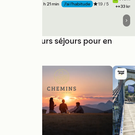
36 km
2 h 21 min
J'ai l'habitude
1.9 / 5
33 km
Les meilleurs séjours pour en
profiter