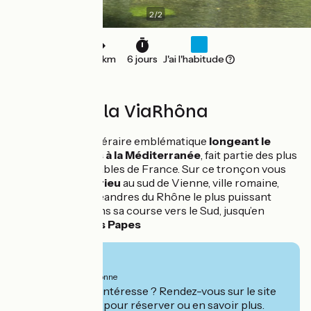
2
/
2
276 km
6 jours
J'ai l'habitude
6 jours sur la ViaRhôna
La
Via Rhôna
, itinéraire emblématique
longeant le
Rhône des Alpes à la Méditerranée
, fait partie des plus
belles pistes cyclables de France. Sur ce tronçon vous
partirez de
Condrieu
au sud de Vienne, ville romaine,
pour suivre les méandres du Rhône le plus puissant
fleuve français dans sa course vers le Sud, jusqu’en
Avignon, cité des Papes
À partir de
640€
par personne
Ce séjour vous intéresse ? Rendez-vous sur le site
de
Grand Angle
pour réserver ou en savoir plus.