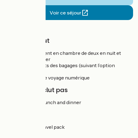
Voir ce séjour
Prix
Le prix inclut
L’hébergement en chambre de deux en nuit et
petit-déjeuner
Les transferts des bagages (suivant l’option
choisie)
Le dossier de voyage numérique
Le prix n'inclut pas
Drinks and lunch and dinner
Bike hire
Transport
Sightseeing
A printed travel pack
Insurance