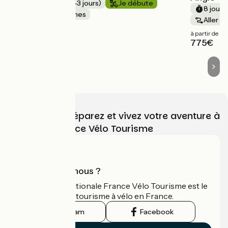
Week-End (2-3 jours)
Je débute
8 jours
Au cœur des vignes
Aller s
à partir de
à partir de
630€
775€
Choisissez, préparez et vivez votre aventure à
vélo avec France Vélo Tourisme
Qui sommes-nous ?
L'association nationale France Vélo Tourisme est le
guide officiel du tourisme à vélo en France.
Instagram
Facebook