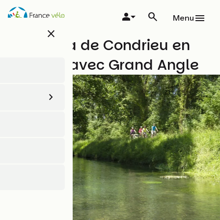
Aller
au
Menu
contenu
close
principal
ViaRhôna de Condrieu en
Avignon avec Grand Angle