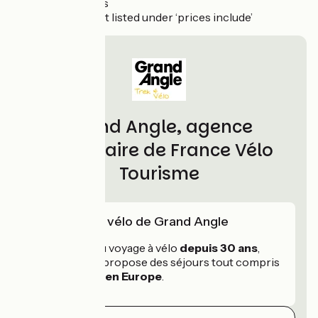
Booking fees
Anything not listed under ‘prices include’
Grand Angle, agence
partenaire de France Vélo
Tourisme
L'expertise vélo de Grand Angle
Spécialiste du voyage à vélo
depuis 30 ans
,
Grand Angle propose des séjours tout compris
en France
et
en Europe
.