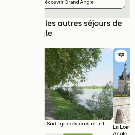
Découvrir Grand Angle
Découvrez les autres séjours de
Grand Angle
Bourgogne du Sud : grands crus et art
La Loire
roman
Angle