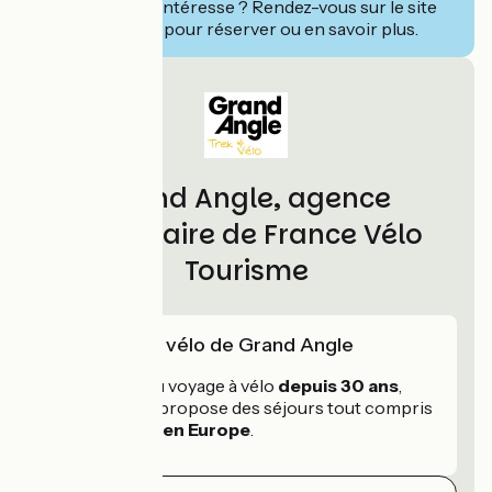
Ce séjour vous intéresse ? Rendez-vous sur le site
de
Grand Angle
pour réserver ou en savoir plus.
Grand Angle, agence
partenaire de France Vélo
Tourisme
L'expertise vélo de Grand Angle
Spécialiste du voyage à vélo
depuis 30 ans
,
Grand Angle propose des séjours tout compris
en France
et
en Europe
.