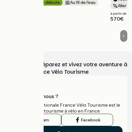
8 jours
Je débute
Au fil de l'eau
Aller s
Aller simple
à partir de
à partir de
570€
775€
Choisissez, préparez et vivez votre aventure à
vélo avec France Vélo Tourisme
Qui sommes-nous ?
L'association nationale France Vélo Tourisme est le
guide officiel du tourisme à vélo en France.
Instagram
Facebook