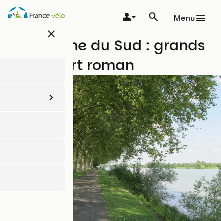
Aller
au
Menu
contenu
close
principal
Bourgogne du Sud : grands
crus et art roman