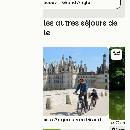
Découvrir Grand Angle
Découvrez les autres séjours de
Grand Angle
La Loire de Blois à Angers avec Grand
Le Canal
Angle
1 semai