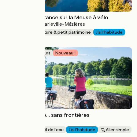
Histoire(s) de France sur la Meuse à vélo
Neufchâteau > Charleville-Mézières
262 km
Nature & petit patrimoine
J'ai l'habitude
Aller simple
Idée de parcours
Nouveau !
La Meuse à vélo… sans frontières
Sedan > Namur
167 km
Au fil de l'eau
J'ai l'habitude
Aller simple