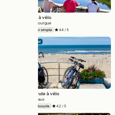
La vallée du Lot à vélo
Aiguillon > La Canourgue
480 km
Aller simple
4.4 / 5
Itinéraire officiel
Le Tour de Gironde à vélo
Bordeaux > Bordeaux
480 km
En boucle
4.2 / 5