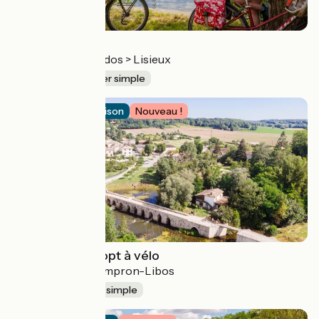
La Verdoyante
Saint-Sever Calvados > Lisieux
200 km
Aller simple
Itinéraire de liaison
Nouveau !
La Vallée du Dropt à vélo
La Réole > Monsempron-Libos
89 km
Aller simple