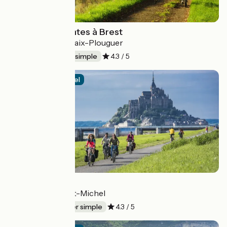
Le Canal de Nantes à Brest
Chateaulin > Carhaix-Plouguer
75 km
Aller simple
4.3 / 5
Itinéraire officiel
La Véloscénie
Paris > Le Mont-St-Michel
450 km
Aller simple
4.3 / 5