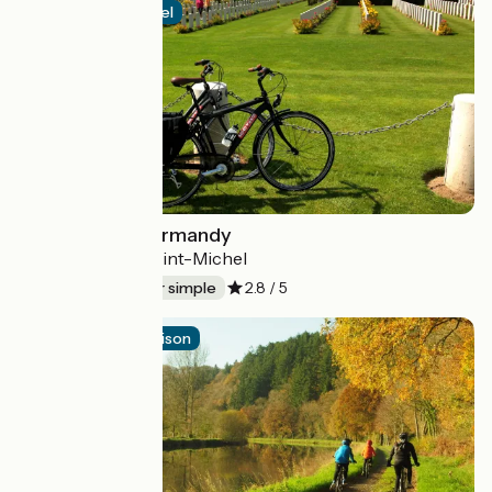
Itinéraire officiel
La VéloWestNormandy
Bayeux > Mont-Saint-Michel
185 km
Aller simple
2.8 / 5
Itinéraire de liaison