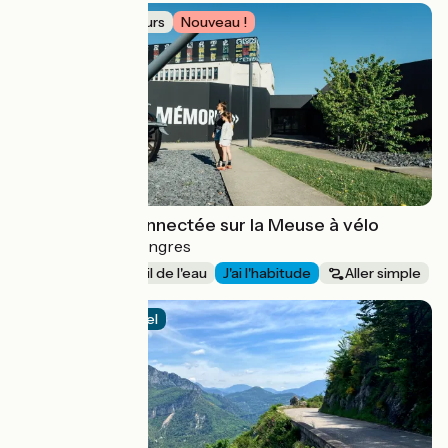
Idée de parcours
Nouveau !
Escapade déconnectée sur la Meuse à vélo
Mondrecourt > Langres
231 km
Au fil de l'eau
J'ai l'habitude
Aller simple
Itinéraire officiel