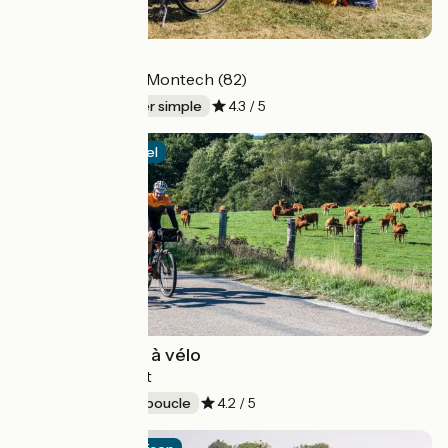
La Vagabonde
Montluçon (03) > Montech (82)
520 km
Aller simple
4.3 / 5
Itinéraire officiel
Tour de Creuse à vélo
Crozant > Crozant
327 km
En boucle
4.2 / 5