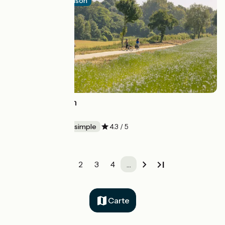
Itinéraire de liaison
Véloroute du Lin
Dieppe > Fécamp
75 km
Aller simple
4.3 / 5
1
2
3
4
…
Carte