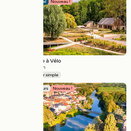
Itinéraire officiel
Nouveau !
Cœur de France à Vélo
Tours > Montluçon
334 km
Aller simple
Idée de parcours
Nouveau !