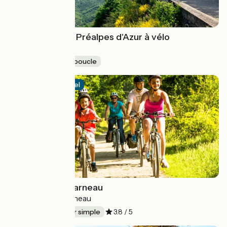
Grand Tour des Préalpes d'Azur à vélo
Grasse > Grasse
257 km
En boucle
Itinéraire officiel
Roscoff à Concarneau
Roscoff > Concarneau
147 km
Aller simple
3.8 / 5