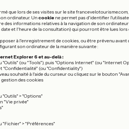
formé que lors de ses visites sur le site francevelotourisme.com
son ordinateur. Un
cookie
ne permet pas d'identifier l'utilisa
re des informations relatives à la navigation de son ordinateur s
date et l'heure de la consultation) qui pourront être lues lors 
'opposer à l'enregistrement de cookies, ou être prévenu avant
figurant son ordinateur de la manière suivante :
ernet Explorer 6 et au-delà :
u "Outils" (ou "Tools"), puis "Options Internet" (ou "Internet O
et "Confidentialité" (ou "Confidentiality")
iveau souhaité à l'aide du curseur ou cliquez sur le bouton "Av
 gestion des cookies
u "Outils" > "Options"
on "Vie privée"
s"
u "Fichier" > "Préférences"