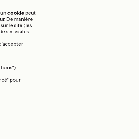
, un
cookie
peut
teur. De manière
ur le site (les
de ses visites
 d'accepter
ptions")
ancé" pour