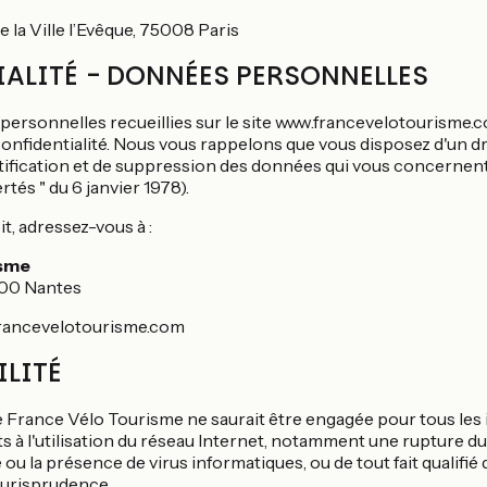
de la Ville l’Evêque, 75008 Paris
ALITÉ - DONNÉES PERSONNELLES
personnelles recueillies sur le site www.francevelotourisme.c
 confidentialité. Nous vous rappelons que vous disposez d'un dr
tification et de suppression des données qui vous concernent (a
rtés " du 6 janvier 1978).
t, adressez-vous à :
isme
000 Nantes
rancevelotourisme.com
LITÉ
e France Vélo Tourisme ne saurait être engagée pour tous les
à l'utilisation du réseau Internet, notamment une rupture du
 ou la présence de virus informatiques, ou de tout fait qualifié
jurisprudence.