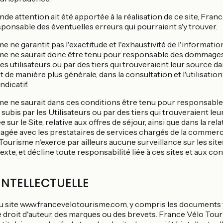
nde attention ait été apportée à la réalisation de ce site, Fra
sponsable des éventuelles erreurs qui pourraient s'y trouver.
 ne garantit pas l'exactitude et l'exhaustivité de l'information 
me ne saurait donc être tenu pour responsable des dommages
les utilisateurs ou par des tiers qui trouveraient leur source d
 et de manière plus générale, dans la consultation et l'utilisation 
ndicatif.
me ne saurait dans ces conditions être tenu pour responsab
, subis par les Utilisateurs ou par des tiers qui trouveraient le
e sur le Site, relative aux offres de séjour, ainsi que dans la r
gée avec les prestataires de services chargés de la commerci
Tourisme n'exerce par ailleurs aucune surveillance sur les sites 
exte, et décline toute responsabilité liée à ces sites et aux con
INTELLECTUELLE
u site www.francevelotourisme.com, y compris les documents 
e droit d'auteur, des marques ou des brevets. France Vélo Tou