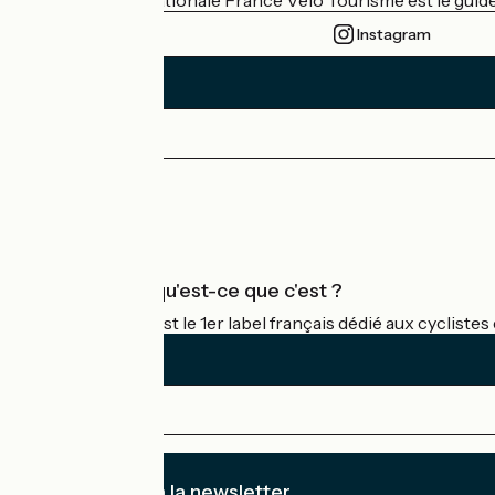
L'association nationale France Vélo Tourisme est le guide 
Instagram
Espace Presse
Espace Pro
Accueil Vélo qu'est-ce que c'est ?
Accueil Vélo c'est le 1er label français dédié aux cycliste
Je m'abonne à la newsletter