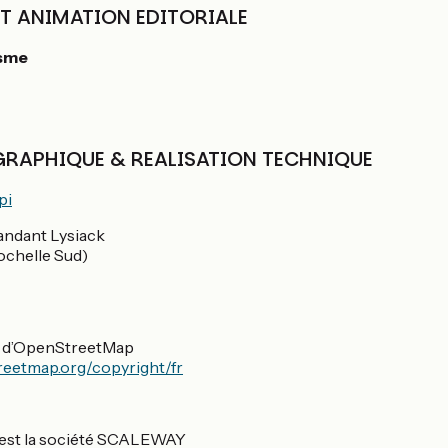
T ANIMATION EDITORIALE
isme
RAPHIQUE & REALISATION TECHNIQUE
pi
ndant Lysiack
chelle Sud)
s d’OpenStreetMap
reetmap.org/copyright/fr
e est la société SCALEWAY