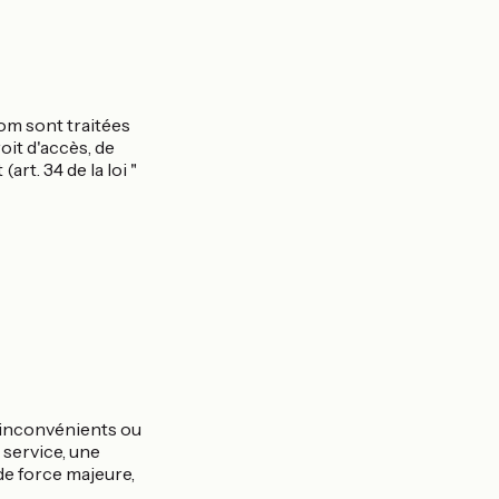
om sont traitées
oit d'accès, de
rt. 34 de la loi "
 inconvénients ou
 service, une
 de force majeure,