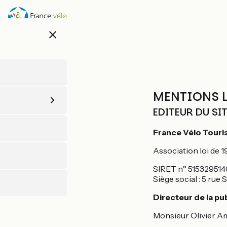
Aller
au
contenu
close
principal
MENTIONS L
EDITEUR DU SI
France Vélo Tour
Association loi de 1
SIRET n° 51532951
Siège social : 5 rue
Directeur de la pub
Monsieur Olivier A