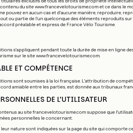
titulaires exclusifs de tous les droits de propriété intellectuel
e contenu du site www.francevelotourisme.com et ce dans le m
e pouvez en aucun cas et d'aucune manière, reproduire, représ
out ou partie de l'un quelconque des éléments reproduits sur l
l'accord préalable et express de France Vélo Tourisme.
tions s'appliquent pendant toute la durée de mise en ligne des
risme sur le site www.francevelotourisme.com.
ABLE ET COMPÉTENCE
tions sont soumises à la loi française. L'attribution de compé
d'accord amiable entre les parties, est donnée aux tribunaux fr
RSONNELLES DE L’UTILISATEUR
contenus au site francevelotourisme.com suppose que l'utilisa
nées personnelles le concernant.
 leur nature sont indiquées sur la page du site qui comporte