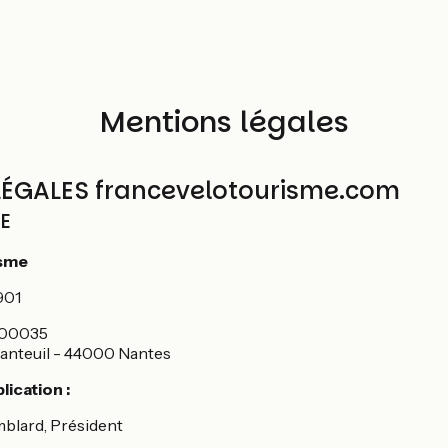
Mentions légales
ÉGALES francevelotourisme.com
TE
isme
901
400035
 Santeuil - 44000 Nantes
lication :
mblard, Président