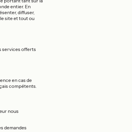
le portant tant sur la
onde entier. En
enter, diffuser,
e site et tout ou
 services offerts
tence en cas de
ançais compétents.
teur nous
 ces demandes