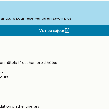
rantours
pour réserver ou en savoir plus.
Voir ce séjour
s en hôtels 3* et chambre d'hôtes
eu
tours"
ation on the itinerary