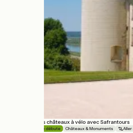
La Loire et ses châteaux à vélo avec Safrantours
4 jours
Je débute
Châteaux & Monuments
Aller