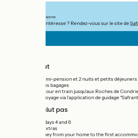
À partir de
1080€
par personne
Ce séjour vous intéresse ? Rendez-vous sur le site de
Saf
Prix
Le prix inclut
4 nuits en demi-pension et 2 nuits et petits déjeuner
Transport des bagages
Transfert retour en train jusqu'aux Roches de Condri
Dossier de voyage via l’application de guidage "Safran
Le prix n'inclut pas
Dinners on days 4 and 6
Drinks and extras
Return journey from your home to the first accommod