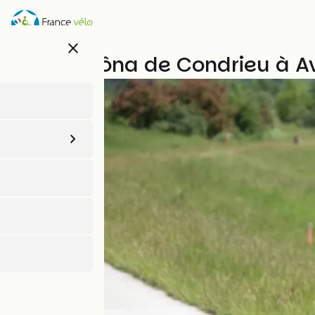
Aller
au
contenu
close
principal
La ViaRhôna de Condrieu à A