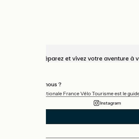
à partir de
535€
Choisissez, préparez et vivez votre aventure à 
Qui sommes-nous ?
L'association nationale France Vélo Tourisme est le guide 
Instagram