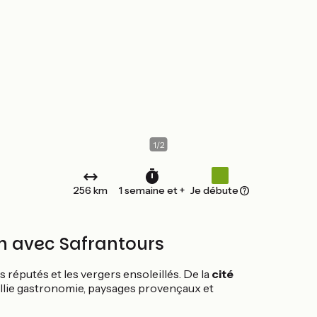
1
/
2
256 km
1 semaine et +
Je débute
n avec Safrantours
s réputés et les vergers ensoleillés. De la
cité
 allie gastronomie, paysages provençaux et