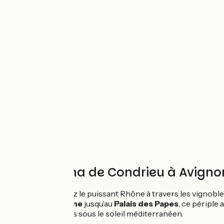
La ViaRhôna de Condrieu à Avigno
Cap au Sud ! Suivez le puissant Rhône à travers les vignoble
romaine de Vienne
jusqu’au
Palais des Papes
, ce périple
richesses antiques sous le soleil méditerranéen.