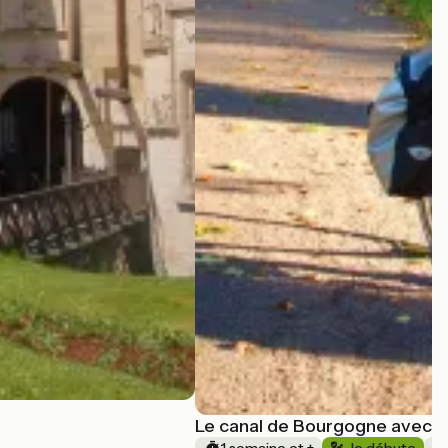
Le canal de Bourgogne avec S
1 semaine et +
Je débute