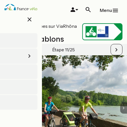
Aller
au
Menu
contenu
close
principal
Toutes les étapes sur ViaRhôna
/ EuroVelo 17
Vienne / Sablons
Étape 11/25