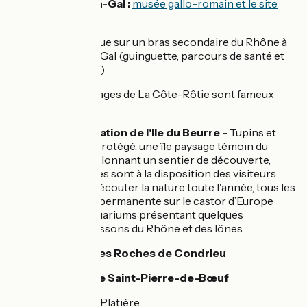
Saint-Romain-en-Gal :
musée gallo-romain et le site
archéologique
L’île Barlet :
se situe sur un bras secondaire du Rhône à
Saint Romain-en-Gal (guinguette, parcours de santé et
location de cycles)
Ampuis :
Les cépages de La Côte-Rôtie sont fameux
depuis l’antiquité
Centre d'observation de l'Ile du Beurre
- Tupins et
Semons : un site protégé, une île paysage témoin du
Rhône sauvage. Jalonnant un sentier de découverte,
deux observatoires sont à la disposition des visiteurs
pour observer et écouter la nature toute l'année, tous les
jours. Exposition permanente sur le castor d’Europe
(grand public), aquariums présentant quelques
spécimens de poissons du Rhône et des lônes
Base de loisirs des Roches de Condrieu
Base de loisirs de Saint-Pierre-de-Bœuf
Sablons :
île de la Platière