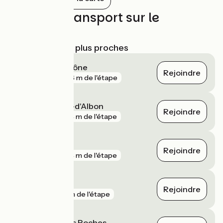
de traverser "La Lône".
Trains et transport sur le
parcours
Gares SNCF les plus proches
Chasse-sur-Rhône
Rejoindre
gare
306 m de l'étape
Saint-Rambert-d'Albon
Rejoindre
gare
544 m de l'étape
Vienne
Rejoindre
gare
744 m de l'étape
Estressin
Rejoindre
gare
1 km de l'étape
Saint-Clair - Les Roches