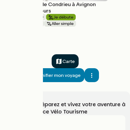
La ViaRhôna de Condrieu à Avignon
avec Safrantours
1 semaine et +
Je débute
Au fil de l'eau
Aller simple
à partir de
1080€
Carte
Planifier mon voyage
Choisissez, préparez et vivez votre aventure à
vélo avec France Vélo Tourisme