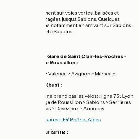
L'itinéraire
Etape essentiellement sur voies vertes, balisées et
entièrement aménagées jusqu’à Sablons. Quelques
portions sur routes notamment en arrivant sur Sablons.
Prudence sur la D 4 à Sablons.
SNCF :
Gare de Vienne - Gare de Saint Clair-les-Roches -
Gare du Péage de Roussillon :
TER ligne 5 : Lyon> Valence > Avignon > Marseille
Gare de Sablons (bus) :
Ligne de car TER (ne prend pas les vélos) : ligne 75 : Lyon
> Vienne > Le Péage de Roussillon > Sablons > Serrières
> Félines > Peaugres > Davézieux > Annonay
Consulter les horraires TER Rhône-Alpes
Offices de tourisme :