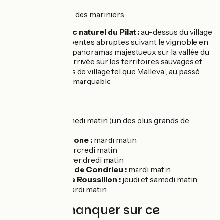
Serrières :
Musée des mariniers
Excursion au Parc naturel du Pilat :
au-dessus du village
de Condrieu, des pentes abruptes suivant le vignoble en
terrasse mais des panoramas majestueux sur la vallée du
Rhône, pour une arrivée sur les territoires sauvages et
naturels, ponctués de village tel que Malleval, au passé
médiéval et site remarquable
Marchés :
Vienne :
samedi matin (un des plus grands de
France)
Loire sur Rhône :
mardi matin
Ampuis :
mercredi matin
Condrieu :
vendredi matin
Les Roches de Condrieu :
mardi matin
Le Péage de Roussillon :
jeudi et samedi matin
Sablons :
mardi matin
À ne pas manquer sur ce