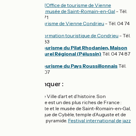
Antenne de l’Office de tourisme de Vienne
Condrieu au musée de Saint-Romain-en-Gal
- Tél.
04 74 57 33 71
Office de tourisme de Vienne Condrieu
- Tél. 04 74
53 70 10
Bureau d’information touristique de Condrieu
- Tél.
04 74 56 62 83
Office de tourisme du Pilat Rhodanien, Maison
du Parc Naturel Régional (Pélussin)
Tél. 04 74 87
52 00
Office de tourisme du Pays Roussillonnais
Tél.
04 74 86 72 07
A ne pas manquer :
Vienne :
labellisée Ville d’art et d’histoire. Son
patrimoine antique est un des plus riches de France :
théâtre antique, site et le musée de Saint-Romain-en-Gal,
jardin archéologique de Cybèle, temple d’Auguste et de
Livie, ou encore la pyramide.
Festival international de jazz
réputé, en juillet
.