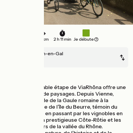
33 km
2 h 11 min
Je débute
Saint-Romain-en-Gal
Sablons
Au fil de l'eau
Cette remarquable étape de ViaRhôna offre une
grande variété de paysages. Depuis Vienne,
ancienne capitale de la Gaule romaine à la
réserve naturelle de l’île du Beurre, témoin du
Rhône sauvage, en passant par les vignobles en
terrasse, dont la prestigieuse Côte-Rôtie et les
premiers vergers de la vallée du Rhône.