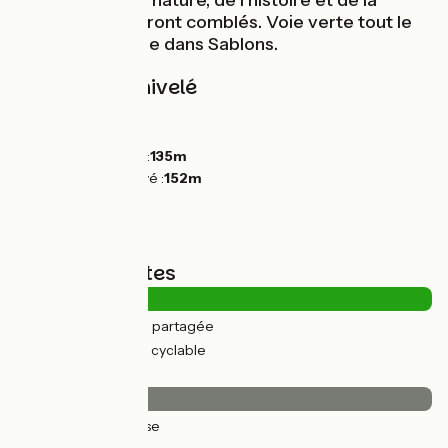
Amoureux de la nature, de l’histoire et de la
gastronomie seront comblés. Voie verte tout le
long sauf l'entrée dans Sablons.
Pentes et dénivelé
Montées :
0m
Descentes :
10m
Point le plus bas :
135m
Point le plus élevé :
152m
Types de routes
8km
(25%) Route partagée
25km
(75%) Voie cyclable
Revêtement
33km
(100%) Lisse