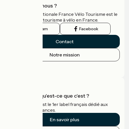
Qui sommes-nous ?
L'association nationale France Vélo Tourisme est le
guide officiel du tourisme à vélo en France.
Instagram
Facebook
Contact
Notre mission
Espace Presse
Espace Pro
Accueil Vélo qu'est-ce que c'est ?
Accueil Vélo c'est le 1er label français dédié aux
cyclistes en vacances.
En savoir plus