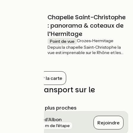
Aujourd’hui encore, l’imaginaire prend le
dessus sur la réalité géologique de cet
espace naturel singulier est propice à
Chapelle Saint-Christophe
l’interprétation.
: panorama & coteaux de
l’Hermitage
Crozes-Hermitage
Point de vue
Depuis la chapelle Saint-Christophe la
vue est imprenable sur le Rhône et les
coteaux de l’Hermitage. Emblème des
paysages rhodaniens qui font partie des
plus beaux sites viticoles de la région. Ce
vignoble occupe la totalité des collines
Tout afficher sur la carte
exposées au sud et présente un très
grand intérêt paysager et historique.
Trains et transport sur le
parcours
Gares SNCF les plus proches
Saint-Rambert-d'Albon
Rejoindre
gare
544 m de l'étape