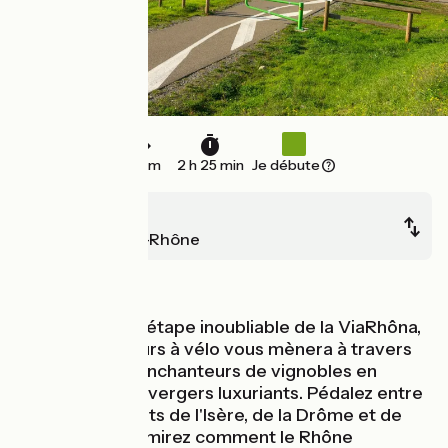
37 km
2 h 25 min
Je débute
Sablons
Tournon-sur-Rhône
Au fil de l'eau
Découvrez une étape inoubliable de la ViaRhôna,
où votre parcours à vélo vous mènera à travers
des paysages enchanteurs de vignobles en
terrasses et de vergers luxuriants. Pédalez entre
les départements de l'Isère, de la Drôme et de
l'Ardèche, et admirez comment le Rhône