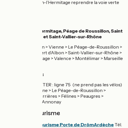
aux experts. À Tain-l’Hermitage reprendre la voie verte
le long du Rhône.
SNCF
Gare de Tain-l’Hermitage, Péage de Roussillon, Saint
Rambert d'Albon et Saint-Vallier-sur-Rhône
Ligne 5 : Lyon > Vienne > Le Péage-de-Roussillon >
Saint-Rambert d’Albon > Saint-Vallier-sur-Rhône >
Tain l’Hermitage > Valence > Montélimar > Marseille
Gare de Sablons :
Ligne de car TER : ligne 75 (ne prend pas les vélos)
: Lyon > Vienne > Le Péage-de-Roussillon >
Sablons > Serrières > Félines > Peaugres >
Davézieux > Annonay
Offices de tourisme
Office de tourisme Porte de DrômArdèche
Tél.