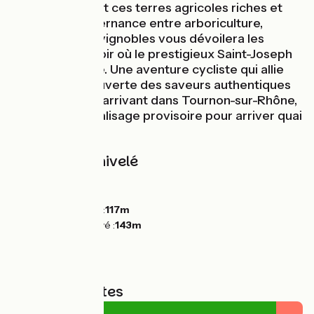
aménagé nourrit ces terres agricoles riches et
variées. Ici, l'alternance entre arboriculture,
maraîchage et vignobles vous dévoilera les
secrets du terroir où le prestigieux Saint-Joseph
règne en maître. Une aventure cycliste qui allie
nature et découverte des saveurs authentiques
de la région. En arrivant dans Tournon-sur-Rhône,
bien suivre le balisage provisoire pour arriver quai
Farconnet.
Pentes et dénivelé
Montées :
34m
Descentes :
41m
Point le plus bas :
117m
Point le plus élevé :
143m
Types de routes