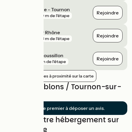
Tain-l'Hermitage - Tournon
Rejoindre
gare
650 m de l'étape
Saint-Vallier sur Rhône
Rejoindre
gare
803 m de l'étape
Le Péage-de-Roussillon
Rejoindre
gare
3 km de l'étape
Afficher les gares à proximité sur la carte
Avis sur Sablons / Tournon-sur-
Rhône
Soyez le premier à déposer un avis.
Trouvez votre hébergement sur
cette étape