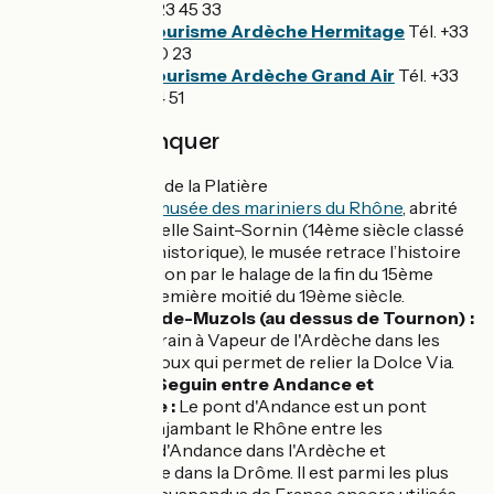
+33 (0)4 75 23 45 33
Office de tourisme Ardèche Hermitage
Tél. +33
(0)4 75 08 10 23
Office de tourisme Ardèche Grand Air
Tél. +33
(0)4 75 33 24 51
A ne pas manquer
Sablons
: île de la Platière
Serrières
:
musée des mariniers du Rhône
, abrité
dans la chapelle Saint-Sornin (14ème siècle classé
monument historique), le musée retrace l’histoire
de la navigation par le halage de la fin du 15ème
siècle à la première moitié du 19ème siècle.
Saint-Jean-de-Muzols (au dessus de Tournon) :
Départ du Train à Vapeur de l'Ardèche dans les
gorges du Doux qui permet de relier la Dolce Via.
Pont Marc Seguin entre Andance et
Andancette :
Le pont d'Andance est un pont
suspendu enjambant le Rhône entre les
communes d'Andance dans l'Ardèche et
d'Andancette dans la Drôme. Il est parmi les plus