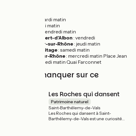
Marchés :
Sablons :
mardi matin
Sarras
: jeudi matin
Serrières
: vendredi matin
Saint-Rambert-d’Albon
: vendredi
Saint-Vallier-sur-Rhône
: jeudi matin
Tain-l’Hermitage
: samedi matin
Tournon-sur-Rhône
: mercredi matin Place Jean
Jaurès – samedi matin Quai Farconnet
À ne pas manquer sur ce
parcours
Les Roches qui dansent
Patrimoine naturel
Saint-Barthélemy-de-Vals
Les Roches qui dansent à Saint-
Barthélemy-de-Vals est une curiosité
géologique composée de gros blocs
degrès quartziteux provenant de la
consolidation de sables éocènes.