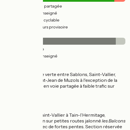
8km
(22%) Route partagée
3km
(7%) Non renseigné
26km
(71%) Voie cyclable
4km
(10%) Parcours provisoire
Revêtement
34km
(92%) Lisse
3km
(8%) Non renseigné
L'itinéraire
L'itinéraire en voie verte entre Sablons, Saint-Vallier,
Sarras jusqu'à Saint-Jean de Muzols à l'exception de la
traversée de Vion en voie partagée à faible trafic sur
2,5km.
Variante
Côté Drôme de Saint-Vallier à Tain-l’Hermitage,
itinéraire de liaison sur petites routes jalonné
les Balcons
de l'Hermitage a
vec de fortes pentes. Section réservée