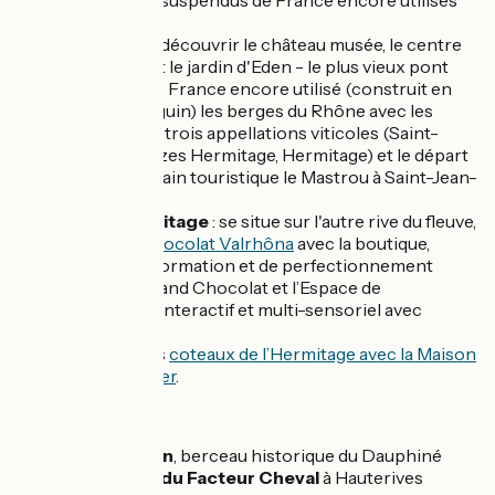
vieux ponts suspendus de France encore utilisés
aujourd'hui.
Tournon
: à découvrir le château musée, le centre
historique et le jardin d'Eden - le plus vieux pont
suspendu de France encore utilisé (construit en
1826 par Seguin) les berges du Rhône avec les
platanes, les trois appellations viticoles (Saint-
Jospeh, Crozes Hermitage, Hermitage) et le départ
du fameux train touristique le Mastrou à Saint-Jean-
de-Muzols.
Tain-l’Hermitage
: se situe sur l'autre rive du fleuve,
la
Cité du Chocolat Valrhôna
avec la boutique,
l’espace de formation et de perfectionnement
l’Ecole du grand Chocolat et l’Espace de
découverte interactif et multi-sensoriel avec
dégustation.
Les célèbres
coteaux de l’Hermitage avec la Maison
M. Chapoutier
.
À proximité :
Tour d'Albon
, berceau historique du Dauphiné
Palais idéal du Facteur Cheval
à Hauterives