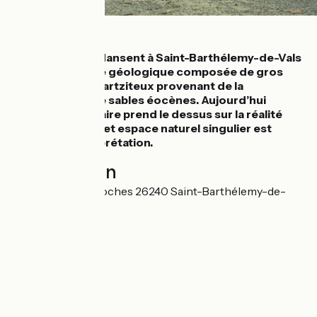
Détails
Les Roches qui dansent à Saint-Barthélemy-de-Vals
est une curiosité géologique composée de gros
blocs degrès quartziteux provenant de la
consolidation de sables éocènes. Aujourd’hui
encore, l’imaginaire prend le dessus sur la réalité
géologique de cet espace naturel singulier est
propice à l’interprétation.
Localisation
1685 Route des Roches 26240 Saint-Barthélemy-de-
Vals