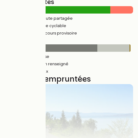
Types de routes
270km
(35%) Route partagée
471km
(62%) Voie cyclable
163km
(21%) Parcours provisoire
Revêtement
548km
(72%) Lisse
188km
(25%) Non renseigné
8km
(1%) Rugueux
23 étapes empruntées