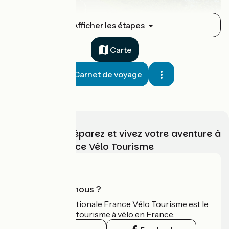
Saint-Gingolph / Thonon
Afficher les étapes
1
30 km
1 h 57 min
Aventure
Carte
Carnet de voyage
Choisissez, préparez et vivez votre aventure à
vélo avec France Vélo Tourisme
Thonon / Genève
2
45 km
1 h 52 min
J'ai l'habitude
Qui sommes-nous ?
L'association nationale France Vélo Tourisme est le
guide officiel du tourisme à vélo en France.