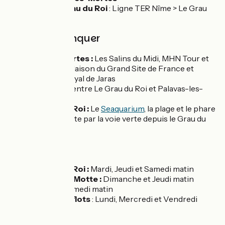
Gare du Grau du Roi
: Ligne TER Nîme > Le Grau
du Roi
À ne pas manquer
Aigues-Mortes :
Les Salins du Midi, MHN Tour et
Remparts, Maison du Grand Site de France et
Vignoble Royal de Jaras
Les plages
entre Le Grau du Roi et Palavas-les-
flots
Le Grau du Roi :
Le
Seaquarium
, la plage et le phare
de l'espiguette par la voie verte depuis le Grau du
Roi
Marchés
Le Grau du Roi :
Mardi, Jeudi et Samedi matin
La Grande-Motte :
Dimanche et Jeudi matin
Carnon :
Samedi matin
Palavas les flots
: Lundi, Mercredi et Vendredi
matin