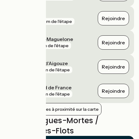
Aigues-Mortes
Rejoindre
gare
188 m de l'étape
Villeneuve-lès-Maguelone
Rejoindre
gare
1 km de l'étape
Saint-Laurent-d'Aigouze
Rejoindre
gare
6 km de l'étape
Montpellier Sud de France
Rejoindre
gare
7 km de l'étape
Afficher les gares à proximité sur la carte
Avis sur Aigues-Mortes /
Palavas-les-Flots