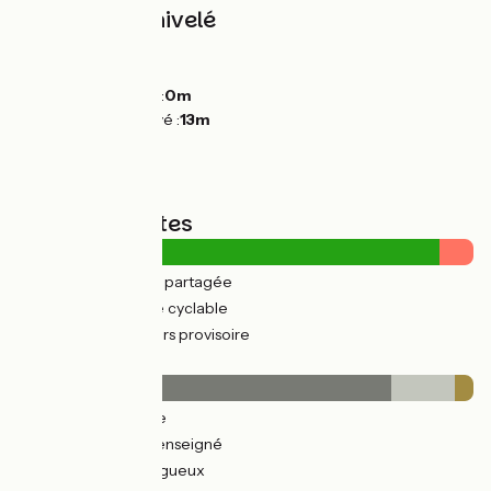
Pentes et dénivelé
Montées :
0m
Descentes :
0m
Point le plus bas :
0m
Point le plus élevé :
13m
Types de routes
4km
(16%) Route partagée
23km
(83%) Voie cyclable
2km
(8%) Parcours provisoire
Revêtement
23km
(82%) Lisse
4km
(14%) Non renseigné
0.96km
(4%) Rugueux