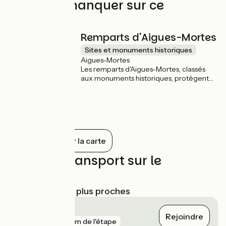
À ne pas manquer sur ce
parcours
Remparts d'Aigues-Mortes
Sites et monuments historiques
Aigues-Mortes
Les remparts d'Aigues-Mortes, classés
aux monuments historiques, protègent
cette ville bastion, construite à la
demande de Louis IX au XIIIe siècle. La
fortification, longue de 1 600 mètres, est
très bien conservée. Ces remparts sont
un témoignage rare en Europe
occidentale de l'architecture militaire. Du
Tout afficher sur la carte
haut des remparts s’ouvre un spectacle
majestueux sur la Camargue gardoise et
Trains et transport sur le
les marais salants.
parcours
Gares SNCF les plus proches
Le Grau-du-Roi
Rejoindre
gare
158 m de l'étape