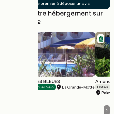
Soyez le premier à déposer un avis.
Trouvez votre hébergement sur
cette étape
HOTEL LES RIVES BLEUES
Amériqu
La Grande-Motte
Hôtels
Accueil Vélo
Hôtels
Palava