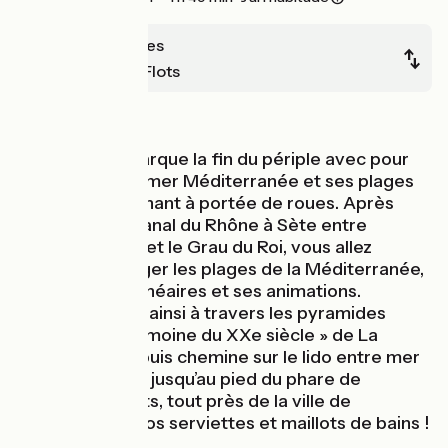
Aigues-Mortes
Palavas-les-Flots
Bords de mer
Cette étape marque la fin du périple avec pour
récompense la mer Méditerranée et ses plages
qui sont maintenant à portée de roues. Après
avoir longé le canal du Rhône à Sète entre
Aigues-Mortes et le Grau du Roi, vous allez
maintenant longer les plages de la Méditerranée,
ses stations balnéaires et ses animations.
ViaRhôna court ainsi à travers les pyramides
classées « Patrimoine du XXe siècle » de La
Grande Motte puis chemine sur le lido entre mer
et étangs salés, jusqu’au pied du phare de
Palavas-les-Flots, tout près de la ville de
Montpellier. À vos serviettes et maillots de bains !