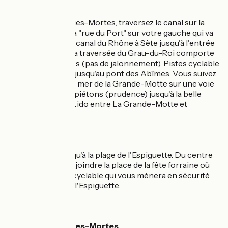
L'itinéraire
Du centre de Aigues-Mortes, traversez le canal sur la
D718 et prendre la "rue du Port" sur votre gauche qui va
longer plus loin le canal du Rhône à Sète jusqu'à l'entrée
du Grau-du-Roi. La traversée du Grau-du-Roi comporte
quelques difficultés (pas de jalonnement). Pistes cyclable
le long de la D255 jusqu'au pont des Abîmes. Vous suivez
ensuite le front de mer de la Grande-Motte sur une voie
partagée avec les piétons (prudence) jusqu'à la belle
piste cyclable du Lido entre La Grande-Motte et
Carnon-Plage.
Liaison
Piste cyclacle jusqu'à la plage de l'Espiguette. Du centre
du Grau-du-Roi rejoindre la place de la fête forraine où
débute une piste cyclable qui vous mènera en sécurité
jusqu'à la plage de l'Espiguette.
SNCF
Gare d'Aigues-Mortes