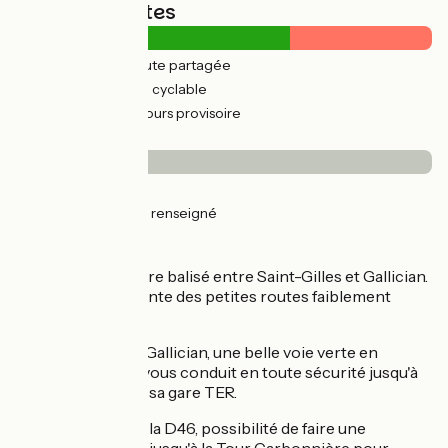
Types de routes
0.94km
(3%) Route partagée
27km
(97%) Voie cyclable
15km
(52%) Parcours provisoire
Revêtement
4km
(14%) Lisse
24km
(86%) Non renseigné
L'itinéraire
Itinéraire provisoire balisé entre Saint-Gilles et Gallician.
L'itinéraire emprunte des petites routes faiblement
empruntés.
Depuis le port de Gallician, une belle voie verte en
revêtement lisse vous conduit en toute sécurité jusqu'à
Aigues-Mortes et sa gare TER.
À la jonction avec la D46, possibilité de faire une