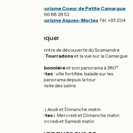
58 38 00
Office de tourisme Coeur de Petite Camargue
Tél. +33 (0)4 66 88 28 52
Office de tourisme Aigues-Mortes
Tél. +33 (0)4
66 53 73 00
À ne pas manquer
Gallician :
Centre de découverte du Scamandre
Le pont des Tourradons
et la vue sur la Camargue
Gardoise
La Tour Carbonnière
et son panorama à 380°
Aigues-Mortes
: ville fortifiée, balade sur les
remparts et panorama depuis la tour
Constance, visite des salins
Marchés
Saint-Gilles :
Jeudi et Dimanche matin
Aigues-Mortes :
Mercredi et Dimanche matin
Vauvert :
Mercredi et Samedi matin