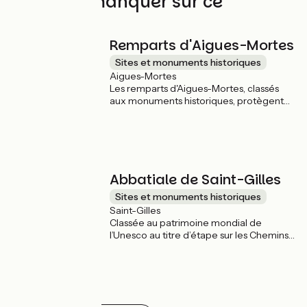
À ne pas manquer sur ce
parcours
Remparts d'Aigues-Mortes
Sites et monuments historiques
Aigues-Mortes
Les remparts d'Aigues-Mortes, classés
aux monuments historiques, protègent
cette ville bastion, construite à la
demande de Louis IX au XIIIe siècle. La
fortification, longue de 1 600 mètres, est
très bien conservée. Ces remparts sont
un témoignage rare en Europe
occidentale de l'architecture militaire. Du
Abbatiale de Saint-Gilles
haut des remparts s’ouvre un spectacle
Sites et monuments historiques
majestueux sur la Camargue gardoise et
Saint-Gilles
les marais salants.
Classée au patrimoine mondial de
l’Unesco au titre d’étape sur les Chemins
de Saint-Jacques-de-Compostelle,
l’abbatiale de Saint-Gilles est un chef
d’œuvre de l’art roman provençal. Bâtie
au XIIe siècle, ce monument historique
gardois fut un haut lieu de pèlerinage en