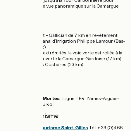
excursion (250m) jusqu'à la Tour Carbonnière pour
profiter d’une belle vue panoramique sur la Camargue
Gardoise
Liaisons :
Voie verte Vauvert - Gallician de 7 km en revêtement
lisse longeant le canal d’irrigation Philippe Lamour (Bas-
Rhône Languedoc).
A chacune de ses extrémités, la voie verte est reliée à la
boucle cyclodécouverte la Camargue Gardoise (17 km)
et son pendant les Costières (23 km).
SNCF
Gare de Vauvert
Gare de Aigues-Mortes
: Ligne TER : Nîmes-Aigues-
Mortes-Le Grau du Roi
Office du tourisme
Office de tourisme Saint-Gilles
Tél. + 33 (0)4 66