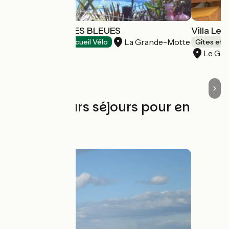
HOTEL LES RIVES BLEUES
Villa Les
La Grande-Motte
Hôtels
Accueil Vélo
Gîtes et 
Le Gra
Les meilleurs séjours pour en
profiter