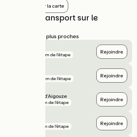
France. L’abbatiale offre une façade
Tout afficher sur la carte
richement sculptée, une crypte atypique
et un escalier à vis remarquable.
Trains et transport sur le
parcours
Gares SNCF les plus proches
Le Grau-du-Roi
Rejoindre
gare
158 m de l'étape
Aigues-Mortes
Rejoindre
gare
188 m de l'étape
Saint-Laurent-d'Aigouze
Rejoindre
gare
6 km de l'étape
Vauvert
Rejoindre
gare
7 km de l'étape