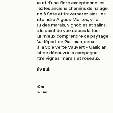
cœur d'une faune et d'une flore exceptionnelles.
Vous emprunterez les anciens chemins de halage
du canal du Rhône à Sète et traverserez ainsi les
marais avant d'atteindre Aigues-Mortes, ville
fortifiée au milieu des marais, vignobles et salins.
Ne manquez pas le point de vue depuis la tour
Carbonnière pour mieux comprendre ce paysage
extraordinaire. Au départ de Gallician, deux
boucles reliées à la voie verte Vauvert - Gallician
vous permettront de découvrir la campagne
environnante entre vignes, marais et roseaux.
Pentes et dénivelé
Montées :
0m
Descentes :
0m
Point le plus bas :
0m
Point le plus élevé :
6m