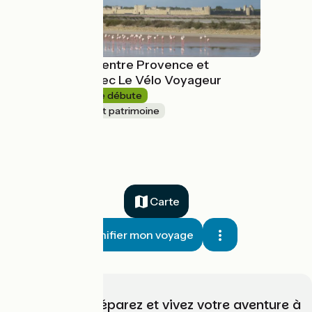
4 jours à vélo entre Provence et
Camargue avec Le Vélo Voyageur
4 jours
Je débute
Nature & petit patrimoine
à partir de
1268€
Carte
Planifier mon voyage
Choisissez, préparez et vivez votre aventure à