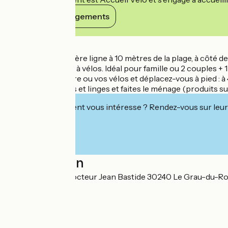
Voir ses engagements
Détails
parking privé, en 1ère ligne à 10 mètres de la plage, à côté
sans vis à vis, parc à vélos. Idéal pour famille ou 2 couples + 1
Posez votre voiture ou vos vélos et déplacez-vous à pied : 
Amenez vos draps et linges et faites le ménage (produits su
Cet établissement vous intéresse ? Rendez-vous sur leur 
Localisation
700 boulevard Docteur Jean Bastide 30240 Le Grau-du-Ro