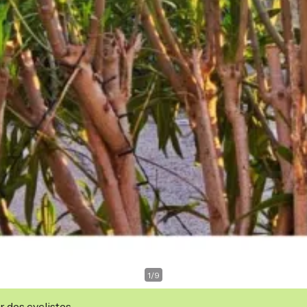
1
/
9
r des cyclistes.