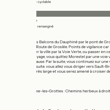
40km
(77%) Voie cyclable
Revêtement
25km
(49%) Lisse
26km
(50%) Non renseigné
L'itinéraire
Vous entrez sur les Balcons du Dauphiné par le pont de Grolé
verte le long de la Route de Groslée. Points de vigilance car
pouvez contourner la ville par la Voie Verte, ou passer en ce
Pour la suite du voyage, vous quittez Morestel par une voi
parfait pour une pause. Par la suite, vous continuez sur une v
et restaurants. Ensuite, vous allez vous diriger vers Sault-Br
trottoir n’est pas très large et vous serez amené à croiser de
Variantes :
Lagnieu <> La Balme-les-Grottes : Chemins herbeux à droit
SNCF :