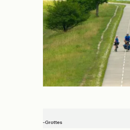
Groslée
La Balme-les-Grottes