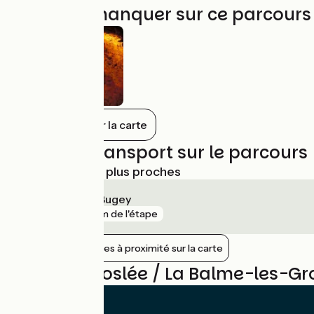
À ne pas manquer sur ce parcours
Tout afficher sur la carte
Trains et transport sur le parcours
Gares SNCF les plus proches
Ambérieu-en-Bugey
gare
8 km de l'étape
Afficher les gares à proximité sur la carte
Avis sur Groslée / La Balme-les-Gr