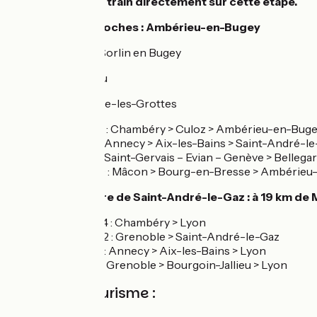
Attention pas de train directement sur cette étape.
Gares les plus proches : Ambérieu-en-Bugey
A 13 km de Saint-Sorlin en Bugey
A 11 km de Lagnieu
A 15 km de la Balme-les-Grottes
TER ligne 35 : Chambéry > Culoz > Ambérieu-en-Buge
TER ligne 4 : Annecy > Aix-les-Bains > Saint-André-
TER ligne 3 : Saint-Gervais – Evian – Genève > Belle
TER ligne 30 : Mâcon > Bourg-en-Bresse > Ambérieu
De Morestel : gare de Saint-André-le-Gaz : à 19 km de 
TER Ligne 54 : Chambéry > Lyon
TER Ligne 62 : Grenoble > Saint-André-le-Gaz
TER Ligne 4 : Annecy > Aix-les-Bains > Lyon
TER Ligne 1 : Grenoble > Bourgoin-Jallieu > Lyon
Offices de tourisme :