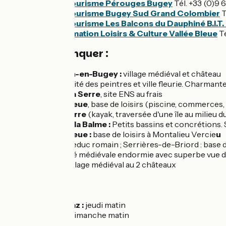
Office de tourisme Pérouges Bugey
Tél. +33 (0)9 
Office de tourisme Bugey Sud Grand Colombier
T
Office de tourisme Les Balcons du Dauphiné B.I.T.
Point Information Loisirs & Culture Vallée Bleue
Té
A ne pas manquer :
Saint-Sorlin-en-Bugey
:
village médiéval et château
Morestel :
cité des peintres et ville fleurie. Charm
Etangs de la Serre
, site ENS au frais
La Vallée Bleue
, base de loisirs (piscine, commerces, r
Isle de la Serre
(kayak, traversée d'une île au milieu du
Grottes de la Balme :
Petits bassins et concrétions. 
La Vallée Bleue :
base de loisirs à Montalieu Vercie
u
Briord
:
aqueduc romain ; Serrières-de-Briord : base d
Quirieu :
cité médiévale endormie avec superbe vue 
Vertrieu :
village médiéval au 2 châteaux
Marchés :
Sault-Brénaz
:
jeudi matin
Morestel
:
dimanche matin