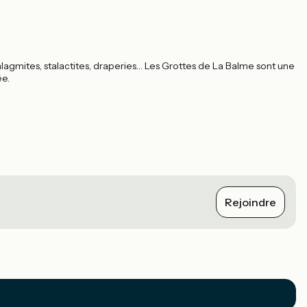
stalagmites, stalactites, draperies… Les Grottes de La Balme sont une
ée.
Rejoindre