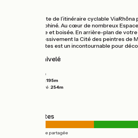
Au fil de l'eau
Une étape insolite de l’itinéraire cyclable ViaRhô
Balcons du Dauphiné. Au cœur de nombreux Espaces 
campagne verte et boisée. En arrière-plan de votre 
traversez successivement la Cité des peintres de Mo
Balme-les-Grottes est un incontournable pour décou
Pentes et dénivelé
Montées :
97m
Descentes :
94m
Point le plus bas :
195m
Point le plus élevé :
254m
Types de routes
12km
(22%) Route partagée