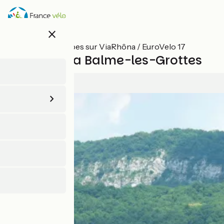
Aller
au
contenu
close
principal
Toutes les étapes sur ViaRhôna / EuroVelo 17
Groslée / La Balme-les-Grottes