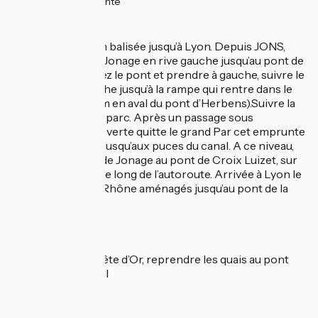
2km
(7%) Accidenté
L'itinéraire
Sur voie verte non balisée jusqu’à Lyon. Depuis JONS,
Suivre le canal de Jonage en rive gauche jusqu’au pont de
JONAGE. Traversez le pont et prendre à gauche, suivre le
canal en rive gauche jusqu’à la rampe qui rentre dans le
Grand Parc (600m en aval du pont d’Herbens).Suivre la
Voie verte dans le parc. Après un passage sous
l’autoroute, la voie verte quitte le grand Par cet emprunte
un piste cyclable jusqu’aux puces du canal. A ce niveau,
Franchir le canal de Jonage au pont de Croix Luizet, sur
la voie aménagée le long de l’autoroute. Arrivée à Lyon le
long des quais du Rhône aménagés jusqu’au pont de la
Guillotière.
Variantes
Par le parc de la Tête d’Or, reprendre les quais au pont
Winston Churchill
Liaisons