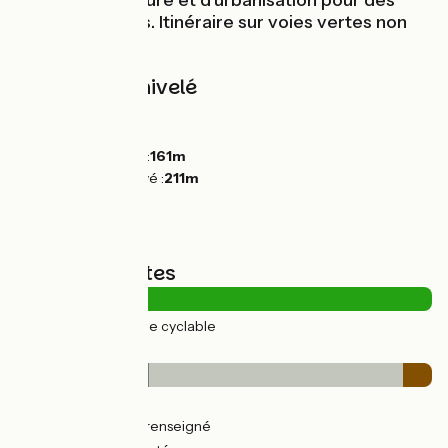
mélange de nature et d’urbanisation pour des
balades uniques. Itinéraire sur voies vertes non
balisées.
Pentes et dénivelé
Montées :
0m
Descentes :
33m
Point le plus bas :
161m
Point le plus élevé :
211m
Types de routes
27km
(100%) Voie cyclable
Revêtement
9km
(32%) Lisse
16km
(61%) Non renseigné