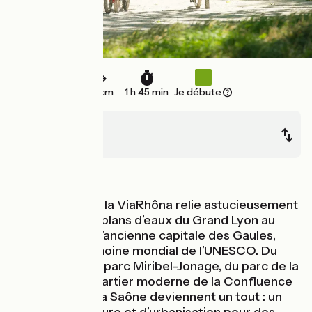
27 km
1 h 45 min
Je débute
Jons
Lyon
Au fil de l'eau
Cette étape de la ViaRhôna relie astucieusement
les parcs et les plans d’eaux du Grand Lyon au
centre-ville de l’ancienne capitale des Gaules,
inscrit au Patrimoine mondial de l’UNESCO. Du
Grand Large au parc Miribel-Jonage, du parc de la
Tête d’Or au quartier moderne de la Confluence
où le Rhône et la Saône deviennent un tout : un