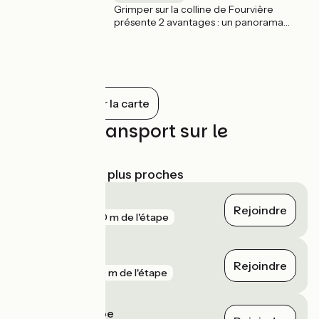
Grimper sur la colline de Fourvière
présente 2 avantages : un panorama
exceptionnel sur Lyon mais aussi la visite
de la basilique de Fourvière. Emblème de
la ville, édifiée au 19es et classée
Monument Historique, elle est dédiée à la
Vierge Marie.
Tout afficher sur la carte
Trains et transport sur le
parcours
Gares SNCF les plus proches
Pierre-Bénite
Rejoindre
gare
280 m de l'étape
Oullins
Rejoindre
gare
599 m de l'étape
Crépieux la Pape