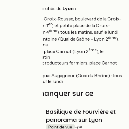
Les principaux marchés de
Lyon :
Marché de la Croix-Rousse, boulevard de la Croix-
er
Rousse (Lyon 1
) et petite place de la Croix-
ème
Rousse (Lyon 4
), tous les matins, sauf le lundi
ème
Quai Saint-Antoine (Quai de Saône - Lyon 2
),
tous les matins
ème
Marché de la place Carnot (Lyon 2
), le
dimanche matin
Marché des producteurs fermiers, place Carnot
ème
(Lyon 2
)
Marché bio, quai Augagneur (Quai du Rhône) : tous
les matins sauf le lundi
À ne pas manquer sur ce
parcours
Basilique de Fourvière et
panorama sur Lyon
Lyon
Point de vue