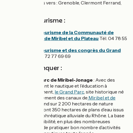
TER : liaisons vers : Grenoble, Clermont Ferrand,
Bordeaux.
Offices de tourisme :
Office de tourisme de la Communauté de
communes de Miribel et du Plateau
Tél. 04 78 55
61 18
Office de tourisme et des congrès du Grand
Lyon
Tél. 04 72 77 69 69
A ne pas manquer :
Le Grand Parc de Miribel-Jonage
: Avec des
activités alliant le nautique et l’éducation à
l’environnement,
le Grand Parc
, site historique né
de l’aménagement des canaux de
Miribel et de
Jonage
, s’étend sur 2 200 hectares de nature
préservée, dont 350 hectares de plans d’eau issus
de la nappe phréatique alluviale du Rhône. La base
offre la possibilité, en plus des nombreuses
animations, de pratiquer bon nombre d’activités