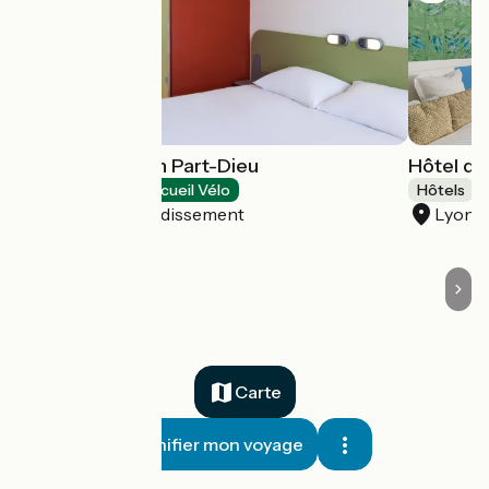
Ibis Budget Lyon Part-Dieu
Hôtel du
Hôtels
Accueil Vélo
Hôtels
Lyon 3e Arrondissement
Lyon 
Carte
Planifier mon voyage