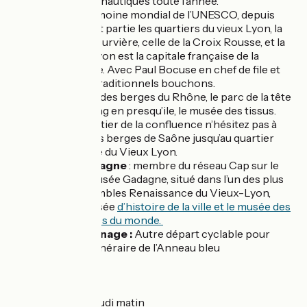
sportives et nautiques toute l’année.
Lyon
: Patrimoine mondial de l’UNESCO, depuis
1998. En font partie les quartiers du vieux Lyon, la
colline de Fourvière, celle de la Croix Rousse, et la
presqu’ile. Lyon est la capitale française de la
gastronomie. Avec Paul Bocuse en chef de file et
les fameux traditionnels bouchons.
A proximité des berges du Rhône, le parc de la tête
d’or, shopping en presqu’ile, le musée des tissus.
Dans le quartier de la confluence n’hésitez pas à
remonter les berges de Saône jusqu’au quartier
Renaissance du Vieux Lyon.
Musée Gadagne
: membre du réseau Cap sur le
Rhône, le musée Gadagne, situé dans l’un des plus
beaux ensembles Renaissance du Vieux-Lyon,
abrite le musée
d’histoire de la ville et le musée des
marionnettes du monde.
Canal de Jonage :
Autre départ cyclable pour
Lyon par l’itinéraire de l’Anneau bleu
Marchés :
Meyzieu
: jeudi matin