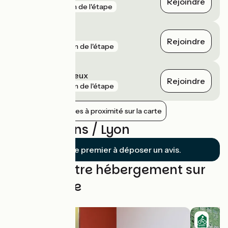
Rejoindre
gare
1 km de l'étape
Miribel
Rejoindre
gare
3 km de l'étape
Sathonay - Rillieux
Rejoindre
gare
3 km de l'étape
Afficher les gares à proximité sur la carte
Avis sur Jons / Lyon
Soyez le premier à déposer un avis.
Trouvez votre hébergement sur
cette étape