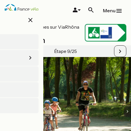
Aller
au
Menu
contenu
close
principal
Toutes les étapes sur ViaRhôna
/ EuroVelo 17
Jons / Lyon
Étape 9/25