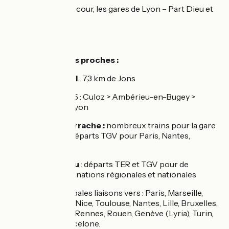
Vers la place Bellecour, les gares de Lyon – Part Dieu et
Perrache
SNCF :
Les gares les plus proches :
Gare de Montluel
: 7,3 km de Jons
TER Ligne 35 : Culoz > Ambérieu-en-Bugey >
Montluel > Lyon
Gare de Lyon Perrache :
nombreux trains pour la gare
de la Part Dieu – départs TGV pour Paris, Nantes,
Strasbourg, Lille
Gare de Part Dieu
: départs TER et TGV pour de
nombreuses destinations régionales et nationales
TGV : principales liaisons vers : Paris, Marseille,
Montpellier, Nice, Toulouse, Nantes, Lille, Bruxelles,
Strasbourg, Rennes, Rouen, Genève (Lyria), Turin,
Milan et Barcelone.