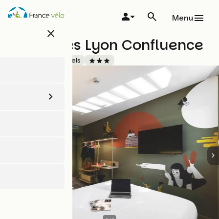
Aller
au
Menu
contenu
close
principal
Ibis Styles Lyon Confluence
Accueil Vélo
Hôtels