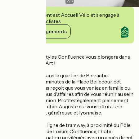
2
/
6
Cet établissement est Accueil Vélo et s'engage à
accueillir des cyclistes.
Voir ses engagements
Détails
L’hôtel ibis Lyon Styles Confluence vous plongera dans
l'univers du 7ème Art !
Idéalement situé dans le quartier de Perrache-
Confluence et à 5 minutes de la Place Bellecour, cet
établissement vous reçoit que vous veniez en famille ou
pour un rendez-vous d'affaires afin de vous réunir au sein
des 3 salles de réunion. Profitez également pleinement
d'une bonne table chez Auguste qui vous offrira une
cuisine du marché, généreuse et lyonnaise.
A 150 mètres de la ligne de tramway, à proximité du Pôle
de Commerces et de Loisirs Confluence, l'hôtel
bénéficie d'une situation privilégiée avec un accès direct