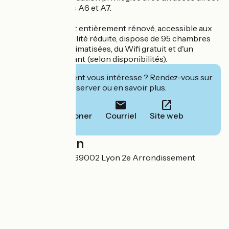
par les autoroutes A6 et A7.
Cet établissement entièrement rénové, accessible aux
personnes à mobilité réduite, dispose de 95 chambres
insonorisées et climatisées, du Wifi gratuit et d'un
parking privé payant (selon disponibilités).
Cet établissement vous intéresse ? Rendez-vous sur
leur site pour réserver ou en savoir plus.
Téléphoner
Courriel
Site web
Localisation
26 quai Perrache 69002 Lyon 2e Arrondissement