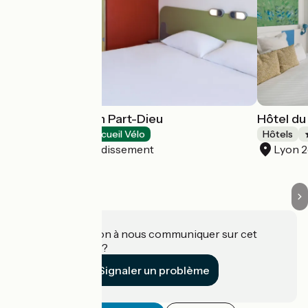
Ibis Budget Lyon Part-Dieu
Hôtel du
Hôtels
Accueil Vélo
Hôtels
Lyon 3e Arrondissement
Lyon 
Une information à nous communiquer sur cet
établissement ?
Signaler un problème