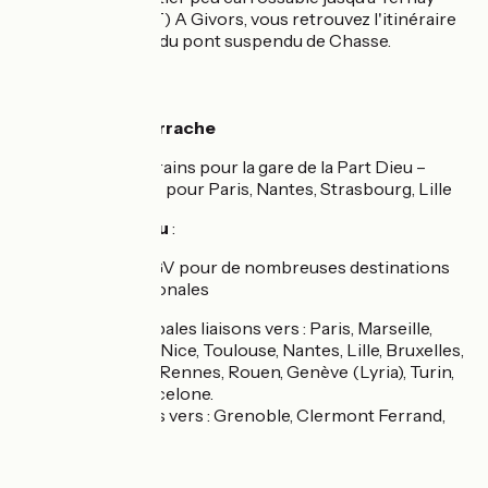
(sentier pour VTT) A Givors, vous retrouvez l'itinéraire
définitif au niveau du pont suspendu de Chasse.
SNCF :
Gare de Lyon Perrache
nombreux trains pour la gare de la Part Dieu –
départs TGV pour Paris, Nantes, Strasbourg, Lille
Gare de Part Dieu
:
départs TER et TGV pour de nombreuses destinations
régionales et nationales
TGV : principales liaisons vers : Paris, Marseille,
Montpellier, Nice, Toulouse, Nantes, Lille, Bruxelles,
Strasbourg, Rennes, Rouen, Genève (Lyria), Turin,
Milan et Barcelone.
TER : liaisons vers : Grenoble, Clermont Ferrand,
Bordeaux.
Gare de Givors: