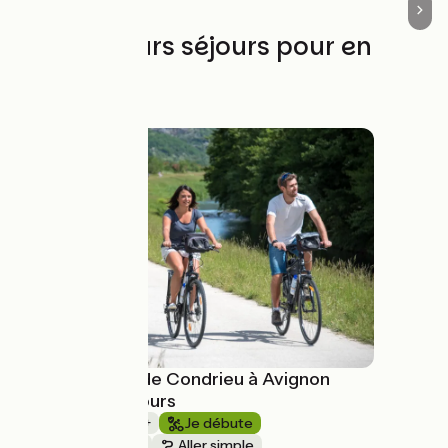
Les meilleurs séjours pour en
profiter
La ViaRhôna de Condrieu à Avignon
avec Safrantours
1 semaine et +
Je débute
Au fil de l'eau
Aller simple