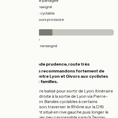
12km
(34%) Route partagée
2km
(4%) Non renseigné
22km
(62%) Voie cyclable
21km
(58%) Parcours provisoire
Revêtement
16km
(44%) Lisse
20km
(56%) Non renseigné
L'itinéraire
⚠️
Attention grande prudence, route très
fréquentée, nous recommandons fortement de
prendre le train entre Lyon et Givors aux cyclistes
débutants et aux familles.
Parcours provisoire balisé pour sortir de Lyon. Itinéraire
provisoire en rive droite à la sortie de Lyon via Pierre-
Bénite et Vernaison. Bandes cyclables à certains
endroits. À Vernaison, traverser le Rhône sur la D16
jusqu'au rond-point situé en rive gauche puis longer le
Rhône sur un sentier peu carrossable jusqu'à Ternay