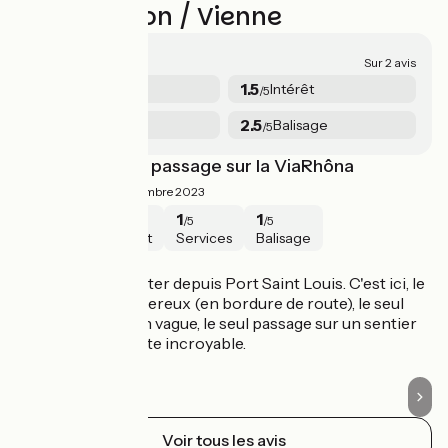
Avis sur Lyon / Vienne
1.9/5
Sur 2 avis
2
1.5
Sécurité
Intérêt
/5
/5
1.5
2.5
Services
Balisage
/5
/5
Le seul mauvais passage sur la ViaRhôna
At
1/5
gérard ·
Septembre 2023
1
1
1
1
/5
/5
/5
/5
Sécurité
Intérêt
Services
Balisage
Lyon / Vienne
L
Je viens de remonter depuis Port Saint Louis. C'est ici, le
Le
seul passage dangereux (en bordure de route), le seul
e
passage en terrain vague, le seul passage sur un sentier
"sauvage", c'est juste incroyable.
Voir tous les avis