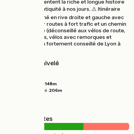
de Vienne, présentent la riche et longue histoire
du fleuve de l’antiquité à nos jours. ⚠️ Itinéraire
provisoire jalonné en rive droite et gauche avec
des sections sur routes à fort trafic et un chemin
peu carrossable (déconseillé aux vélos de route,
tandems, cargos, vélos avec remorques et
sacoches). Train fortement conseillé de Lyon à
Givors.
Pentes et dénivelé
Montées :
66m
Descentes :
75m
Point le plus bas :
148m
Point le plus élevé :
206m
Types de routes