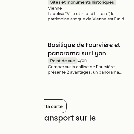
Sites et monuments historiques
Vienne
Labelisé "Ville d'art et d'histoire", le
patrimoine antique de Vienne est l'un des
plus riches de France : théâtre antique où
a lieu chaque été le festival "Jazz à
Vienne", le temple d'Auguste et de Livie...
De l'autre côté du Rhône, le musée gallo-
Basilique de Fourvière et
romain de St-Romain-en-Gal abrite site
archéologique.
panorama sur Lyon
Lyon
Point de vue
Grimper sur la colline de Fourvière
présente 2 avantages : un panorama
exceptionnel sur Lyon mais aussi la visite
de la basilique de Fourvière. Emblème de
la ville, édifiée au 19es et classée
Monument Historique, elle est dédiée à la
Vierge Marie.
Tout afficher sur la carte
Trains et transport sur le
parcours