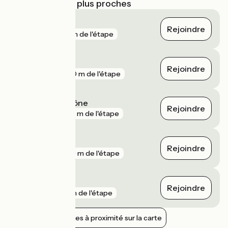
Gares SNCF les plus proches
Vernaison
Rejoindre
gare
41 m de l'étape
Pierre-Bénite
Rejoindre
gare
280 m de l'étape
Sérézin-du-Rhône
Rejoindre
gare
523 m de l'étape
Oullins
Rejoindre
gare
599 m de l'étape
Estressin
Rejoindre
gare
1 km de l'étape
Afficher les gares à proximité sur la carte