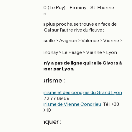
TER : Ligne 10 (Le Puy) - Firminy - St-Etienne -
Givors – Lyon
Gare de Vienne
la plus proche, se trouve en face de
Saint-Romain-en-Gal sur l’autre rive du fleuve :
Ligne 5 : Marseille > Avignon > Valence > Vienne >
Lyon
Ligne 75 : Annonay > Le Péage > Vienne > Lyon
Faire attention, il n’y a pas de ligne qui relie Givors à
Vienne, il faut passer par Lyon.
Offices de tourisme :
Office de tourisme et des congrès du Grand Lyon
Tél. +33 (0)4 72 77 69 69
Office de tourisme de Vienne Condrieu
Tél. +33
(0)4 74 53 70 10
A ne pas manquer :