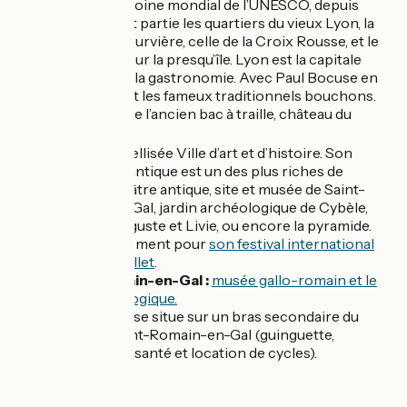
Lyon
Patrimoine mondial de l’UNESCO, depuis
1998. En font partie les quartiers du vieux Lyon, la
colline de Fourvière, celle de la Croix Rousse, et le
centre ville sur la presqu’île. Lyon est la capitale
française de la gastronomie. Avec Paul Bocuse en
chef de file et les fameux traditionnels bouchons.
Irigny
tour de l’ancien bac à traille, château du
ème
13
siècle
Vienne :
labellisée Ville d’art et d’histoire. Son
patrimoine antique est un des plus riches de
France : théâtre antique, site et musée de Saint-
Romain-en-Gal, jardin archéologique de Cybèle,
temple d’Auguste et Livie, ou encore la pyramide.
Connu également pour
son festival international
de jazz en juillet
.
Saint-Romain-en-Gal :
musée gallo-romain et le
site archéologique.
L’île Barlet :
se situe sur un bras secondaire du
Rhône à Saint-Romain-en-Gal (guinguette,
parcours de santé et location de cycles).
Marchés :