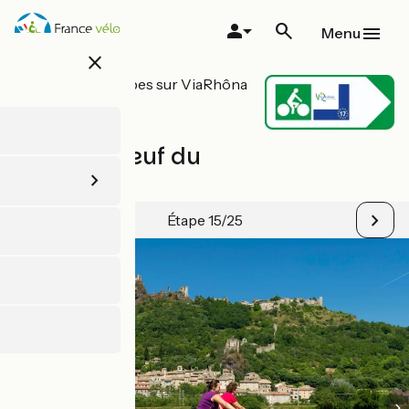
Aller
au
Menu
contenu
close
principal
Toutes les étapes sur ViaRhôna
/ EuroVelo 17
Le Pouzin /
Chateauneuf du
Rhône
Étape 15/25