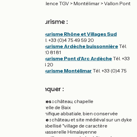
Ligne 76 : Valence TGV > Montélimar > Vallon Pont
d’Arc
Offices de Tourisme :
Office de tourisme Rhône et Villages Sud
Ardèche
Tél. +33 (0)4 75 49 59 20
Office de tourisme Ardèche buissonnière
Tél.
+33 (0)4 75 20 81 81
Office de tourisme Pont d'Arc Ardèche
Tél. +33
(0)4 75 54 54 20
Office de tourisme Montélimar
Tél. +33 (0)4 75
01 00 20
A ne pas manquer :
Les Tourettes :
château, chapelle
Baix :
passerelle de Baix
Cruas :
magnifique abbatiale, bien conservée
Rochemaure :
château et site médiéval sur un dyke
volcanique, labellisé "village de caractère
d'Ardèche", passerelle Himalayenne