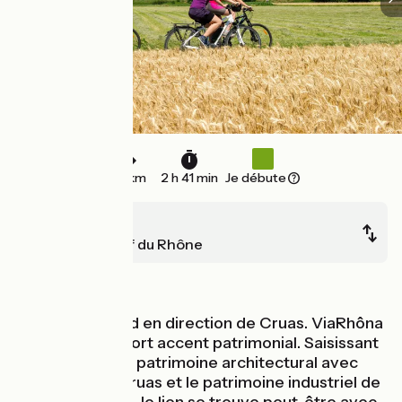
40 km
2 h 41 min
Je débute
Le Pouzin
Chateauneuf du Rhône
Au fil de l'eau
Vous filez au sud en direction de Cruas. ViaRhôna
prend alors un fort accent patrimonial. Saisissant
contraste entre patrimoine architectural avec
l'abbatiale de Cruas et le patrimoine industriel de