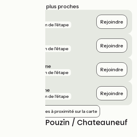
Gares SNCF les plus proches
Donzère
Rejoindre
gare
2 km de l'étape
Montélimar
Rejoindre
gare
3 km de l'étape
Livron-sur-Drôme
Rejoindre
gare
5 km de l'étape
Loriol-sur-Drôme
Rejoindre
gare
6 km de l'étape
Afficher les gares à proximité sur la carte
Avis sur Le Pouzin / Chateauneuf
du Rhône