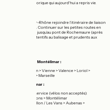
patrimonial, d'historique qui aujourd'hui a repris vie.
Variante
Depuis Saulce-sur-Rhône rejoindre l’itinéraire de liaison
balisé sur la D 204. Continuer sur les petites routes en
suivant le balisage jusqu’au pont de Rochemaure (après
Ancône). Soyez attentifs au balisage et prudents aux
carrefours
SNCF :
Gare de Loriol et Montélimar :
Ligne 5 : Lyon > Vienne > Valence > Loriol >
Montélimar > Marseille
Gare de Montélimar :
Car TER en service (vélos non acceptés):
Ligne 71 : Nyons > Montélimar
Ligne 74 : Vallon / Les Vans > Aubenas >
Montélimar