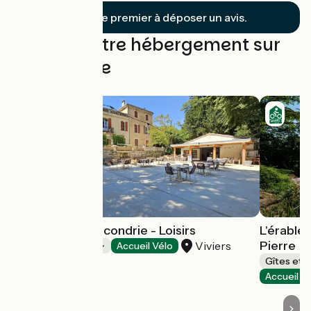
Soyez le premier à déposer un avis.
Trouvez votre hébergement sur
cette étape
Camping Rochecondrie - Loisirs
L'érable 
Pierre
Viviers
Campings
Accueil Vélo
Gîtes et 
Accueil V