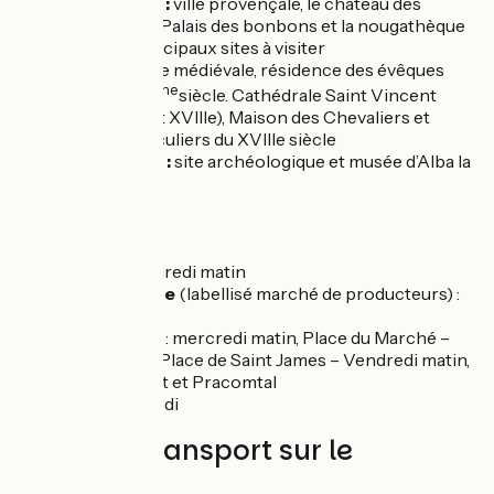
Montélimar :
ville provençale, le château des
Adhémar, le Palais des bonbons et la nougathèque
sont les principaux sites à visiter
Viviers :
Ville médiévale, résidence des évêques
ème
depuis le 5
siècle. Cathédrale Saint Vincent
(XIIe, XVIe et XVIIIe), Maison des Chevaliers et
hôtels particuliers du XVIIIe siècle
A proximité :
site archéologique et musée d’Alba la
Romaine
Marchés :
Cruas
: vendredi matin
Rochemaure
(labellisé marché de producteurs) :
mardi
Montélimar
: mercredi matin, Place du Marché –
Jeudi matin, Place de Saint James – Vendredi matin,
Place du Fust et Pracomtal
Viviers
: mardi
Trains et transport sur le
parcours