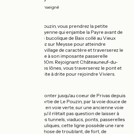
(96%) Lisse
2km
(4%) Non renseigné
L'itinéraire
À la sortie de Le Pouzin, vous prendrez la petite
passerelle hymalayenne qui enjambe la Payre avant de
rejoindre le village bucolique de Baix collé au Vieux
Rhône. Vous filerez sur Meysse pour atteindre
Rochemaure, son village de caractère et traverserez le
Vieux Rhône grâce à son imposante passerelle
himalayenne de 280m. Rejoignant Châteauneuf-du-
Rhône, longeant les lônes, vous traverserez le pont et
prendrez tut de suite à drite pour rejoindre Viviers.
Liaison
Possibilité de remonter jusqu'au coeur de Privas depuis
la ViaRhôna à la sortie de Le Pouzin, par la voie douce de
la Payre, sur 20km en voie verte, sur une ancienne voie
de chemin de fer qu'il n'était pas question de laisser à
l'abandon. Avec ses tunnels, viaducs, ponts, passerelles
et ouvrages hydrauliques, cette ligne possède une rare
beauté. Quelque chose de troublant, de fort, de