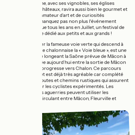
Chalon-sur-Saône, avec ses vignobles, ses églises
romanes et ses châteaux, ravira aussi bien le gourmet et
l’œnophile que l’amateur d’art et de curiosités
historiques. Ne manquez pas non plus l'événement
Châlon dans la Rue tous les ans en Juillet, un festival de
spectacles de rue dédié aux petits et aux grands !
Venant compléter la fameuse voie verte qui descend à
Mâcon par la Côte chalonnaise la « Voie bleue », est une
voie verte fluviale longeant la Saône prévue de Mâcon à
Talmay. Aménagée aujourd’hui entre la sortie de Mâcon
et Fleurville, elle progresse vers Chalon. Ce parcours
encore incomplet est déjà très agréable car complété
par des petites routes et chemins rustiques qui assurent
la continuité pour les cyclistes expérimentés. Les
familles les moins aguerries peuvent utiliser les
nombreux TER circulant entre Mâcon, Fleurville et
Chalon.