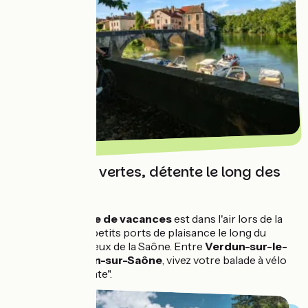
Sur les voies vertes, détente le long des
rivières ...
Une
atmosphère de vacances
est dans l'air lors de la
découverte des petits ports de plaisance le long du
Doubs suivi de ceux de la Saône. Entre
Verdun-sur-le-
Doubs
et
Châlon-sur-Saône
, vivez votre balade à vélo
en mode "farniente".