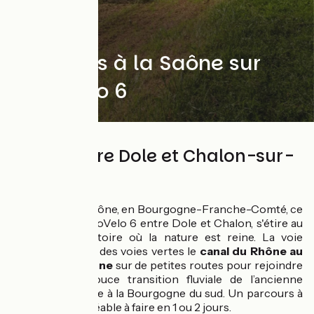
Du Doubs à la Saône sur
l'EuroVelo 6
95 km entre Dole et Chalon-sur-
Saône
Du Doubs à la Saône, en Bourgogne-Franche-Comté, ce
tronçon de l'EuroVelo 6 entre Dole et Chalon, s'étire au
cœur d'un territoire où la nature est reine. La voie
cyclable suit sur des voies vertes le
canal du Rhône au
Rhin
, puis
la Saône
sur de petites routes pour rejoindre
Chalon. Une douce transition fluviale de l’ancienne
capitale comtoise à la Bourgogne du sud. Un parcours à
vélo facile et agréable à faire en 1 ou 2 jours.