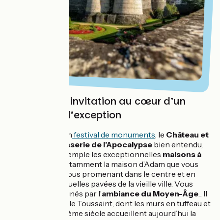
Angers : une invitation au cœur d’un
patrimoine d’exception
À Angers, c’est un
festival de monuments
, le
Château et
la fameuse tapisserie de l’Apocalypse
bien entendu,
mais aussi par exemple les exceptionnelles
maisons à
pans de bois
, notamment la maison d’Adam que vous
découvrirez en vous promenant dans le centre et en
flânant dans les ruelles pavées de la vieille ville. Vous
serez vite imprégnés par l’
ambiance du Moyen-Âge
... Il
y a aussi l’Abbatiale Toussaint, dont les murs en tuffeau et
les voûtes du XIIIème siècle accueillent aujourd’hui la