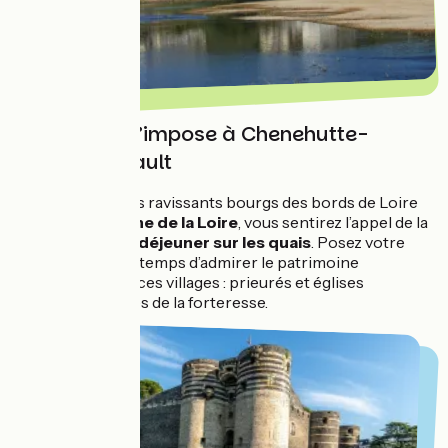
Une pause s’impose à Chenehutte-
Trèves-Cunault
En traversant ces ravissants bourgs des bords de Loire
sur la rive gauche de la Loire
, vous sentirez l’appel de la
pause goûter ou
déjeuner sur les quais
. Posez votre
vélo et prenez le temps d’admirer le patrimoine
exceptionnel de ces villages : prieurés et églises
romanes, vestiges de la forteresse.