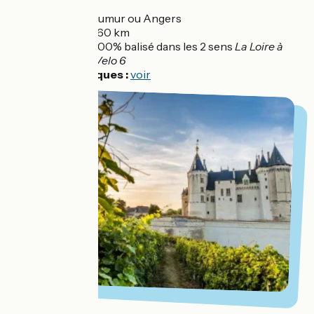
Départ :
Saumur ou Angers
Distance :
60 km
Balisage :
100% balisé dans les 2 sens
La Loire à
Vélo / EuroVelo 6
Infos pratiques :
voir