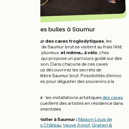
Caves de fines bulles à Saumur
Installées
au cœur des caves troglodytiques
, les
grandes maisons de Saumur brut se visitent au frais l’été,
à l’abri par temps pluvieux,
et même... à vélo
, chez
Bouvet-Ladubay
, qui propose un parcours guidé sur des
vélos vintage maison. Dans chacune de ces caves
prestigieuses, vous découvrirez les secrets de
fabrication du célèbre Saumur brut. Possibilités d'envoi
de vos commandes pour déguster des souvenirs à la
maison.
Le coup de cœur
: les installations artistiques
des caves
Ackerman
qui accueillent des artistes en résidence dans
leurs caves monumentales.
Autres caves à visiter à Saumur :
Maison Louis de
Grenelle
,
Langlois Château
,
Veuve Amiot
,
Gratien &