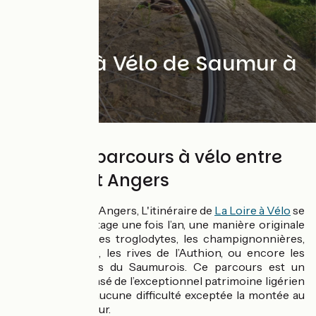
La Loire à Vélo de Saumur à
Angers
60 km de parcours à vélo entre
Saumur et Angers
Entre Saumur et Angers, L'itinéraire de
La Loire à Vélo
se
pare d’un air vintage une fois l’an, une manière originale
de redécouvrir les troglodytes, les champignonnières,
les îles de Loire, les rives de l’Authion, ou encore les
coteaux viticoles du Saumurois. Ce parcours est un
véritable condensé de l’exceptionnel patrimoine ligérien
et ne présente aucune difficulté exceptée la montée au
château de Saumur.