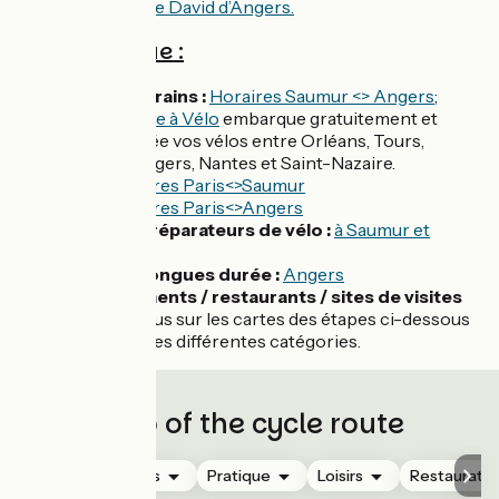
lumineuse
Galerie David d’Angers.
Côté pratique :
Accès en trains :
Horaires Saumur <> Angers
;
le
train Loire à Vélo
embarque gratuitement et
toute l'année vos vélos entre Orléans, Tours,
Saumur, Angers, Nantes et Saint-Nazaire.
Horaires Paris<>Saumur
Horaires Paris<>Angers
Loueurs / réparateurs de vélo :
à Saumur et
Angers
Parkings longues durée :
Angers
Hébergements / restaurants / sites de visites
:
rendez-vous sur les cartes des étapes ci-dessous
et affichez les différentes catégories.
Map of the cycle route
Hébergements
Pratique
Loisirs
Restauratio