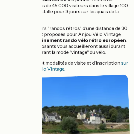
Saumurois, et plus de 45 000 visiteurs dans le village 100
% vintage qui s’installe pour 3 jours sur les quais de la
Loire à Saumur
Plusieurs parcours "randos rétros", d'une distance de 30
km à 120 km, sont proposés pour Anjou Vélo Vintage,
devenu le
1er événement rando vélo rétro européen
.
Des artistes, exposants vous accueilleront aussi durant
ces 3 jours célébrant la mode "vintage" du vélo.
Toutes les infos et modalités de visite et d’inscription
sur
le site d'Anjou Vélo Vintage.