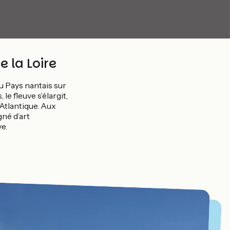
 la Loire
u Pays nantais sur
le fleuve s’élargit,
 Atlantique. Aux
gné d’art
ve.