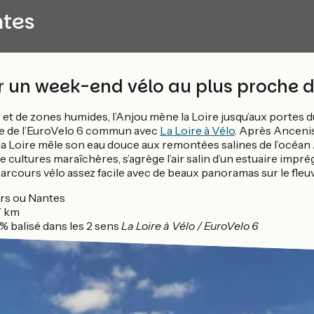
ntes
 un week-end vélo au plus proche de
 et de zones humides, l’Anjou mène la Loire jusqu’aux portes d
le de l’EuroVelo 6 commun avec
La Loire à Vélo
. Après Ancenis, 
 et la Loire mêle son eau douce aux remontées salines de l’océan
e cultures maraîchères, s’agrège l’air salin d’un estuaire impré
rcours vélo assez facile avec de beaux panoramas sur le fleu
s ou Nantes
7 km
% balisé dans les 2 sens
La Loire à Vélo / EuroVelo 6