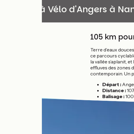
La Loire à Vélo d'Angers à Na
105 km pour
Terre d’eaux douces
ce parcours cyclab
la vallée s’aplanit,
effluves des zones d
contemporain. Un pa
Départ :
Anger
Distance :
10
Balisage :
100