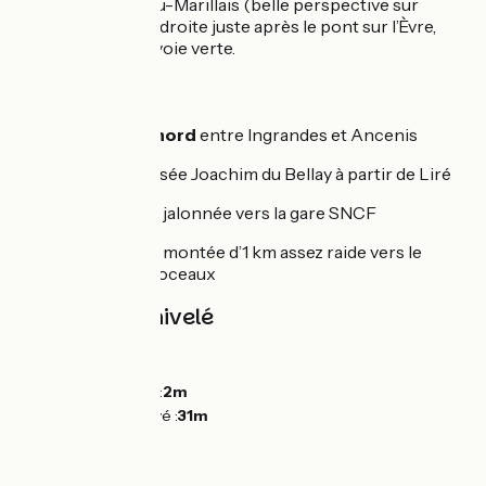
À Notre-Dame-du-Marillais (belle perspective sur
l’église), tourner à droite juste après le pont sur l’Èvre,
pour rejoindre la voie verte.
Liaisons
Variante en rive nord
entre Ingrandes et Ancenis
Liaison vers le musée Joachim du Bellay à partir de Liré
À Ancenis, liaison jalonnée vers la gare SNCF
Au pont d’Oudon : montée d’1 km assez raide vers le
bourg de Champtoceaux
Pentes et dénivelé
Montées :
25m
Descentes :
21m
Point le plus bas :
2m
Point le plus élevé :
31m