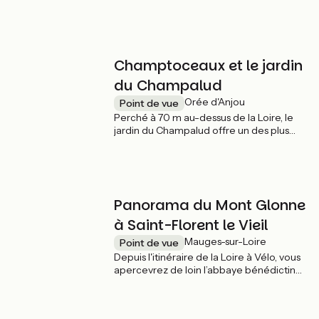
panorama sur la Loire. Le charmant village
et son port à l'abri du fleuve invitent à s'y
arrêter quelques instants.
Champtoceaux et le jardin
du Champalud
Orée d'Anjou
Point de vue
Perché à 70 m au-dessus de la Loire, le
jardin du Champalud offre un des plus
spectaculaires points de vue sur le fleuve
et ses bancs de sable.
Panorama du Mont Glonne
à Saint-Florent le Vieil
Mauges-sur-Loire
Point de vue
Depuis l'itinéraire de la Loire à Vélo, vous
apercevrez de loin l’abbaye bénédictine
surplombant la Loire de ses cinquantes
mètres. L'esplanade du Montglonne offre
une splendide vue sur la vallée et les