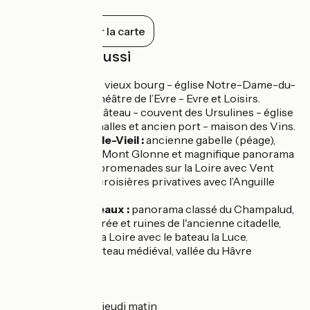
prairies de Loire.
Tout afficher sur la carte
À découvrir aussi
Le Marillais
: vieux bourg - église Notre-Dame-du-
Marillais - Théâtre de l’Evre - Evre et Loisirs.
Ancenis
: château - couvent des Ursulines - église
St-Pierre - halles et ancien port - maison des Vins.
St-Florent-le-Vieil :
ancienne gabelle (péage),
abbatiale du Mont Glonne et magnifique panorama
sur la Loire, promenades sur la Loire avec Vent
d'Soulair et croisières privatives avec l’Anguille
Sous Roche.
Champtoceaux :
panorama classé du Champalud,
portes d'entrée et ruines de l'ancienne citadelle,
balades sur la Loire avec le bateau la Luce.
Oudon
: château médiéval, vallée du Hâvre
Marchés
Ancenis :
le jeudi matin