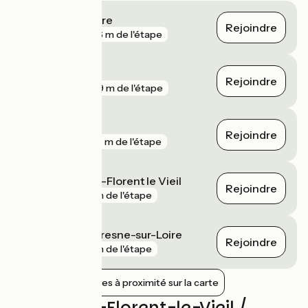
Mauves-sur-Loire
Rejoindre
gare
246 m de l'étape
Le Cellier
Rejoindre
gare
609 m de l'étape
Ancenis
Rejoindre
gare
957 m de l'étape
Varades - Saint-Florent le Vieil
Rejoindre
gare
1 km de l'étape
Ingrandes-Le Fresne-sur-Loire
Rejoindre
gare
1 km de l'étape
Afficher les gares à proximité sur la carte
Avis sur St-Florent-le-Vieil /