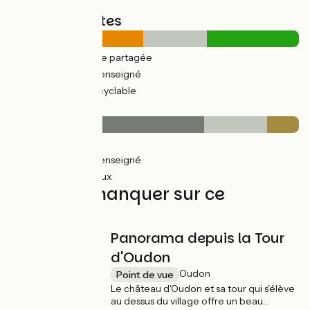
Types de routes
11km
(46%) Route partagée
5km
(22%) Non renseigné
8km
(32%) Voie cyclable
Revêtement
16km
(67%) Lisse
5km
(22%) Non renseigné
3km
(11%) Rugueux
À ne pas manquer sur ce
parcours
Panorama depuis la Tour
d'Oudon
Oudon
Point de vue
Le château d'Oudon et sa tour qui s'élève
au dessus du village offre un beau