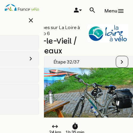
Aller
au
Menu
contenu
close
principal
Toutes les étapes sur La Loire à
Vélo / EuroVelo 6
St-Florent-le-Vieil /
Champtoceaux
Étape 32/37
24 km
1 h 35 min