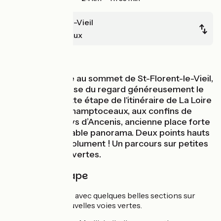
St-Florent-le-Vieil
Champtoceaux
Au fil de l'eau
Du Mont Glonne au sommet de St-Florent-le-Vieil,
d’où l’on embrasse du regard généreusement le
Val de Loire, cette étape de l'itinéraire de La Loire
à Vélo rejoint Champtoceaux, aux confins de
l’Anjou et du pays d’Ancenis, ancienne place forte
et autre formidable panorama. Deux points hauts
à conquérir absolument ! Un parcours sur petites
routes et voies vertes.
Détail de l'étape
Sur petites routes avec quelques belles sections sur
chemins et de nouvelles voies vertes.