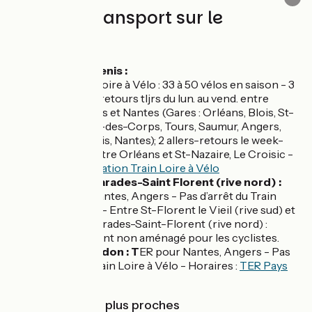
Trains et transport sur le
parcours
Gare d’Ancenis :
Train Loire à Vélo : 33 à 50 vélos en saison - 3
allers-retours tljrs du lun. au vend. entre
Orléans et Nantes (Gares : Orléans, Blois, St-
Pierre-des-Corps, Tours, Saumur, Angers,
Ancenis, Nantes); 2 allers-retours le week-
end entre Orléans et St-Nazaire, Le Croisic -
Information Train Loire à Vélo
Gares de Varades-Saint Florent (rive nord) :
TER pour Nantes, Angers - Pas d’arrêt du Train
Loire à Vélo - Entre St-Florent le Vieil (rive sud) et
la gare de Varades-Saint-Florent (rive nord) :
attention pont non aménagé pour les cyclistes.
Gare de Oudon : T
ER pour Nantes, Angers - Pas
d’arrêt du Train Loire à Vélo - Horaires :
TER Pays
de la Loire
Gares SNCF les plus proches