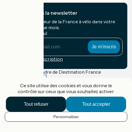
Je m'abonne à la newsletter
Recevez le meilleur de la France à vélo dans votre
boîte mail chaque mois.
Mon adresse mail
Mon
adresse
mail
Conditions d'inscription
Financé dans le cadre de Destination France
Ce site utilise des cookies et vous donne le
contrôle sur ceux que vous souhaitez activer
Accueil Vélo Pro
Tout refuser
Tout accepter
Contact
Mentions légales
Confidentialité
Personnaliser
FR
Contact
Réalisation :
StudioJuillet
et
France Vélo Tourisme