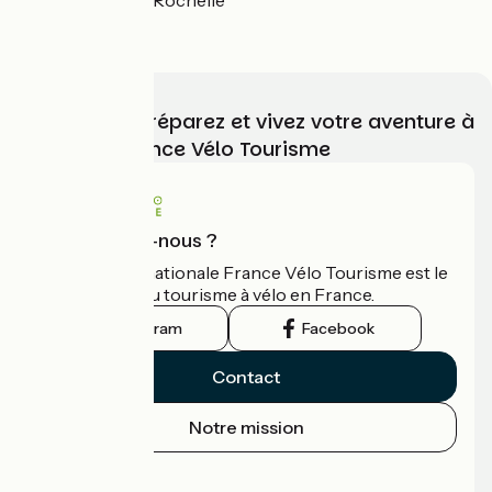
Ouistreham > La Rochelle
4.5 / 5
Choisissez, préparez et vivez votre aventure à
vélo avec France Vélo Tourisme
Qui sommes-nous ?
L'association nationale France Vélo Tourisme est le
guide officiel du tourisme à vélo en France.
Instagram
Facebook
Contact
Notre mission
Espace Presse
Espace Pro