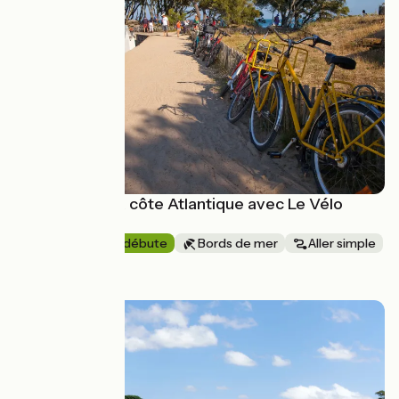
Vélodyssée : la côte Atlantique avec Le Vélo
Voyageur
6 jours
Je débute
Bords de mer
Aller simple
à partir de
1556€