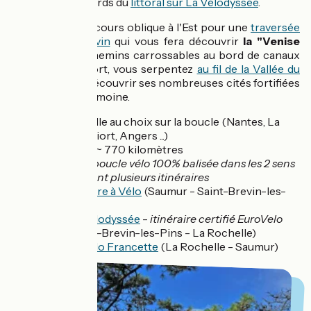
pédalant aux abords du
littoral sur La Vélodyssée
.
À Marans, le parcours oblique à l'Est pour une
traversée
du Marais Poitevin
qui vous fera découvrir
la "Venise
Verte"
et ses chemins carrossables au bord de canaux
ombragés. À Niort, vous serpentez
au fil de la Vallée du
Thouet
pour y découvrir ses nombreuses cités fortifiées
et son petit patrimoine.
Départ :
Ville au choix sur la boucle (Nantes, La
Rochelle, Niort, Angers ...)
Distance :
~ 770 kilomètres
Balisage :
boucle vélo 100% balisée dans les 2 sens
/ empruntant plusieurs itinéraires
La Loire à Vélo
(Saumur - Saint-Brevin-les-
Pins)
La Vélodyssée
-
itinéraire certifié EuroVelo
(Saint-Brevin-les-Pins - La Rochelle)
La Vélo Francette
(La Rochelle - Saumur)