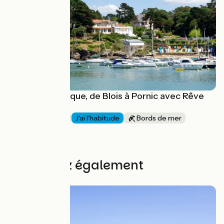
Jusqu'à l'Atlantique, de Blois à Pornic avec Rêve
de vélo
1 semaine et +
J'ai l'habitude
Bords de mer
Aller simple
à partir de
785€
Découvrez également