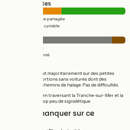
Types de routes
22km
(47%) Route partagée
25km
(53%) Voie cyclable
Revêtement
41km
(89%) Lisse
5km
(11%) Accidenté
Itinéraire
Cet itinéraire se fait majoritairement sur des petites
routes avec des portions sans voitures dont des
passages sur des chemins de halage. Pas de difficultés.
Restez vigilants
en traversant la Tranche-sur-Mer et la
Faute-sur-Mer : trop peu de signalétique.
À ne pas manquer sur ce
parcours