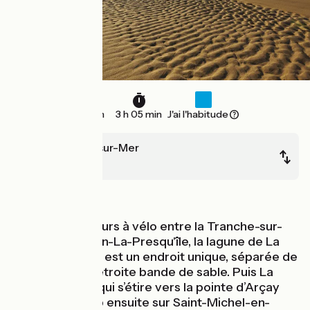
46 km
3 h 05 min
J'ai l'habitude
La Tranche-sur-Mer
Marans
Bords de mer
Sur votre parcours à vélo entre la Tranche-sur-
Mer et L'Aiguillon-La-Presqu'île, la lagune de La
Belle-Henriette est un endroit unique, séparée de
la mer par une étroite bande de sable. Puis La
Faute-sur-Mer qui s’étire vers la pointe d’Arçay
vous ravira. Cap ensuite sur Saint-Michel-en-