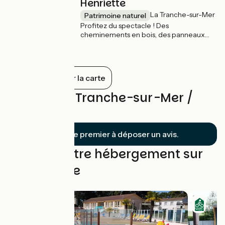
Henriette
La Tranche-sur-Mer
Patrimoine naturel
Profitez du spectacle ! Des
cheminements en bois, des panneaux
pédagogiques et une balade connectée
permettent de découvrir cet espace
singulier.
Tout afficher sur la carte
Avis sur La Tranche-sur-Mer /
Marans
Soyez le premier à déposer un avis.
Trouvez votre hébergement sur
cette étape