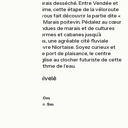
l’Herm par le Marais desséché. Entre Vendée et
Charente-Maritime, cette étape de la véloroute
La Vélodyssée vous fait découvrir la partie dite «
desséchée » du Marais poitevin. Pédalez au cœur
de grandes étendues de marais et de cultures
ponctuées de fermes et cabanes jusqu’à
atteindre Marans, une agréable cité fluviale
longée par la Sèvre Niortaise. Soyez curieux et
allez découvrir le port de plaisance, le centre
historique et l'église au clocher futuriste de cette
ville vivant au rythme de l'eau.
Pentes et dénivelé
Montées :
0m
Descentes :
0m
Point le plus bas :
0m
Point le plus élevé :
9m