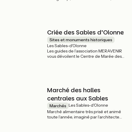
Sables d'Olonne à quelques centaines de
mètres du puits d'enfer, la baie de Cayola
offre un panorama magnifique.
Criée des Sables d’Olonne
Sites et monuments historiques
Les Sables-d'Olonne
Les guides de l’association MERAVENIR
vous dévoilent le Centre de Marée des
Sables-d’Olonne et ses coulisses.
Marché des halles
centrales aux Sables
Les Sables-d'Olonne
Marchés
Marché alimentaire très prisé et animé
toute l’année, imaginé par l’architecte
sablais Charles Smolski en 1890.