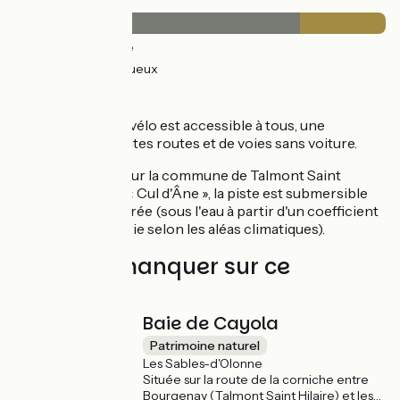
Revêtement
34km
(77%) Lisse
10km
(23%) Rugueux
Itinéraire
Cette belle étape vélo est accessible à tous, une
alternance de petites routes et de voies sans voiture.
Soyez vigilants
sur la commune de Talmont Saint
Hilaire au lieu-dit « Cul d'Âne », la piste est submersible
lors de grande marée (sous l'eau à partir d'un coefficient
de 110 environ, varie selon les aléas climatiques).
À ne pas manquer sur ce
parcours
Baie de Cayola
Patrimoine naturel
Les Sables-d'Olonne
Située sur la route de la corniche entre
Bourgenay (Talmont Saint Hilaire) et les