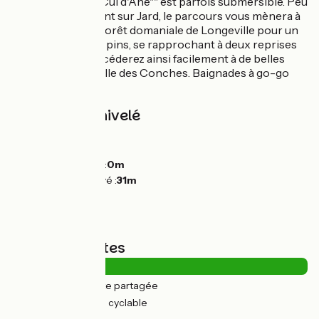
pins. Le lieu-dit ""Cul d'Ane"" est parfois submersible. Peu
après Saint Vincent sur Jard, le parcours vous mènera à
travers la grande forêt domaniale de Longeville pour un
parcours dans les pins, se rapprochant à deux reprises
de la mer. Vous accéderez ainsi facilement à de belles
plages, comme celle des Conches. Baignades à go-go
sur cette étape !
Pentes et dénivelé
Montées :
73m
Descentes :
74m
Point le plus bas :
0m
Point le plus élevé :
31m
Types de routes
12km
(28%) Route partagée
32km
(72%) Voie cyclable