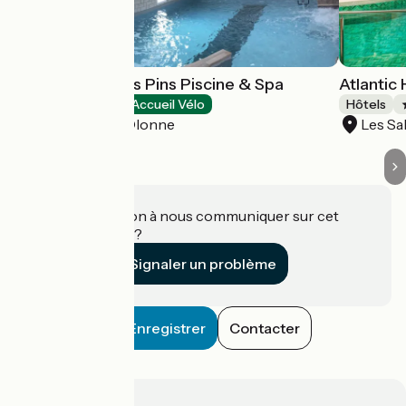
Hôtel Calme des Pins Piscine & Spa
Atlantic
Hôtels
Accueil Vélo
Hôtels
Les Sables-d'Olonne
Les Sa
Une information à nous communiquer sur cet
établissement ?
Signaler un problème
Enregistrer
Contacter