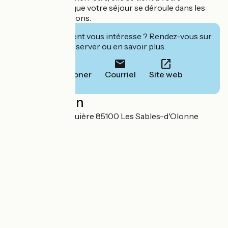
disposition pour que votre séjour se déroule dans les
meilleures conditions.
Cet établissement vous intéresse ? Rendez-vous sur
leur site pour réserver ou en savoir plus.
Téléphoner
Courriel
Site web
Localisation
131 voie de la Bauquière 85100 Les Sables-d'Olonne