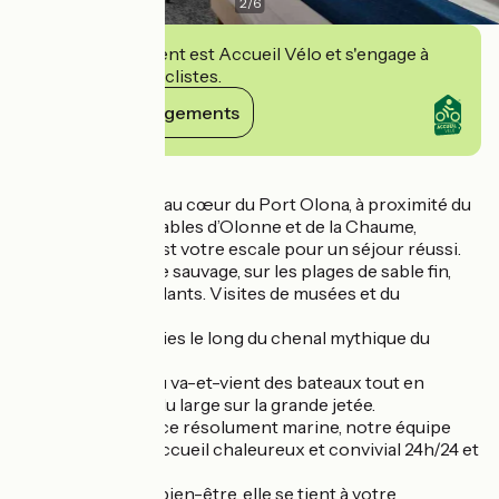
2
/
6
Cet établissement est Accueil Vélo et s'engage à
accueillir des cyclistes.
Voir ses engagements
Détails
Idéalement ancré au cœur du Port Olona, à proximité du
centre-ville des Sables d’Olonne et de la Chaume,
l’Admiral’s Hôtel est votre escale pour un séjour réussi.
Balades sur la côte sauvage, sur les plages de sable fin,
dans les marais salants. Visites de musées et du
patrimoine local.
Flâneries et rêveries le long du chenal mythique du
Vendée Globe.
Contemplation du va-et-vient des bateaux tout en
respirant le vent du large sur la grande jetée.
Dans une ambiance résolument marine, notre équipe
vous réserve un accueil chaleureux et convivial 24h/24 et
7j/7.
Attentive à votre bien-être, elle se tient à votre