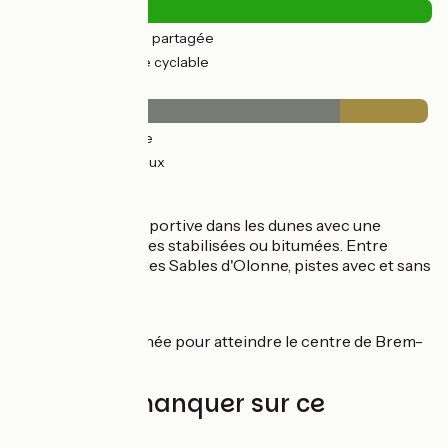
8km
(22%) Route partagée
29km
(78%) Voie cyclable
Revêtement
29km
(78%) Lisse
8km
(21%) Rugueux
Itinéraire
L'étape est assez sportive dans les dunes avec une
alternance de pistes stabilisées ou bitumées. Entre
Brem-sur-Mer et les Sables d'Olonne, pistes avec et sans
voitures.
Liaison
Petite route jalonnée pour atteindre le centre de Brem-
sur-Mer.
À ne pas manquer sur ce
parcours