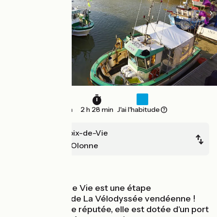
37 km
2 h 28 min
J'ai l'habitude
St-Gilles-Croix-de-Vie
Les Sables d'Olonne
Bords de mer
St Gilles Croix de Vie est une étape
incontournable de La Vélodyssée vendéenne !
Station balnéaire réputée, elle est dotée d'un port