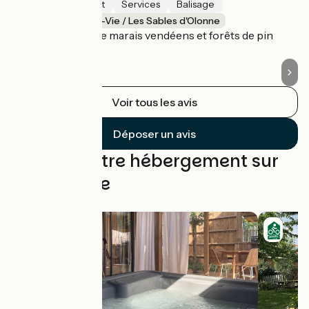
Sécurité
Intérêt
Services
Balisage
St-Gilles-Croix-de-Vie / Les Sables d'Olonne
S
Bel itinéraire entre marais vendéens et forêts de pin
La
Voir tous les avis
Déposer un avis
Trouvez votre hébergement sur
cette étape