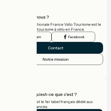
Qui sommes-nous ?
L'association nationale France Vélo Tourisme est le
guide officiel du tourisme à vélo en France.
Instagram
Facebook
Contact
Notre mission
Espace Presse
Espace Pro
Accueil Vélo qu'est-ce que c'est ?
Accueil Vélo c'est le 1er label français dédié aux
cyclistes en vacances.