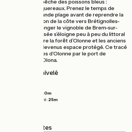
actif axé sur la pêche des poissons bleus :
sardines et maquereaux. Prenez le temps de
flâner sur sa grande plage avant de reprendre la
route en direction de la côte vers Brétignolles-
sur-Mer et de longer le vignoble de Brem-sur-
Mer. La Vélodyssée s’éloigne peu à peu du littoral
et serpente entre la forêt d’Olonne et les anciens
marais salants devenus espace protégé. Ce tracé
rejoint Les Sables d'Olonne par le port de
plaisance, Port Olona.
Pentes et dénivelé
Montées :
52m
Descentes :
52m
Point le plus bas :
0m
Point le plus élevé :
25m
Types de routes