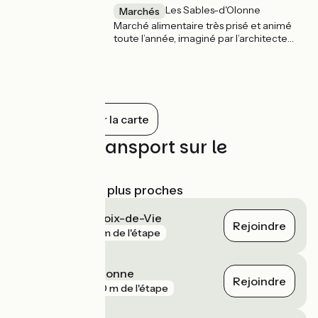
Les Sables-d'Olonne
Marchés
Marché alimentaire très prisé et animé
toute l’année, imaginé par l’architecte
sablais Charles Smolski en 1890.
Tout afficher sur la carte
Trains et transport sur le
parcours
Gares SNCF les plus proches
Saint-Gilles-Croix-de-Vie
Rejoindre
gare
74 m de l'étape
Les Sables-d'Olonne
Rejoindre
gare
980 m de l'étape