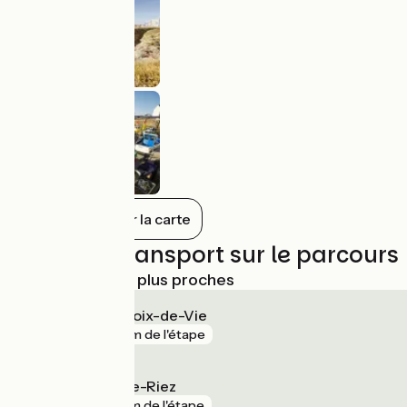
Tout afficher sur la carte
Trains et transport sur le parcours
Gares SNCF les plus proches
Saint-Gilles-Croix-de-Vie
gare
74 m de l'étape
Saint-Hilaire-de-Riez
gare
2 km de l'étape