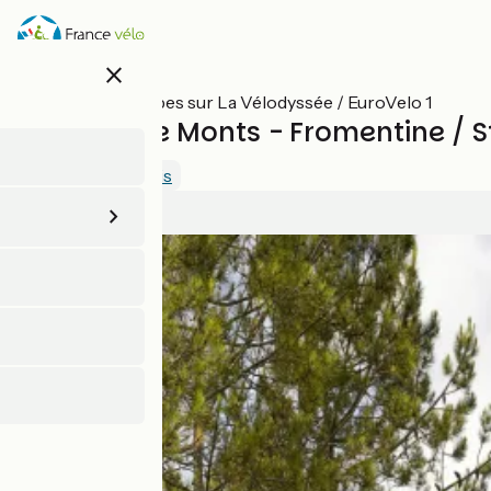
Aller
au
contenu
close
principal
Toutes les étapes sur La Vélodyssée / EuroVelo 1
La Barre de Monts - Fromentine / S
2.5 / 5
Voir 1 avis