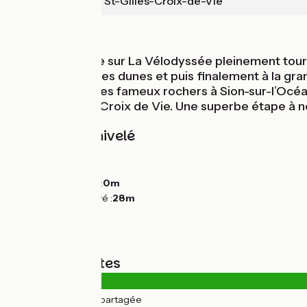
Fromentine / St-Gilles-Croix-de-Vie
Bords de mer
Voici une balade sur La Vélodyssée pleinement tourn
mèneront vers les dunes et puis finalement à la gr
vendéenne et ses fameux rochers à Sion-sur-l’Océan, 
jouxte St Gilles Croix de Vie. Une superbe étape à 
Pentes et dénivelé
Montées :
30m
Descentes :
31m
Point le plus bas :
0m
Point le plus élevé :
28m
Types de routes
3km
(9%) Route partagée