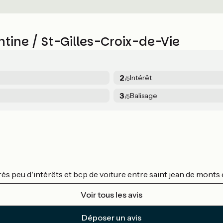
ntine / St-Gilles-Croix-de-Vie
2
Intérêt
/5
3
Balisage
/5
s peu d'intérêts et bcp de voiture entre saint jean de monts et
Voir tous les avis
Déposer un avis