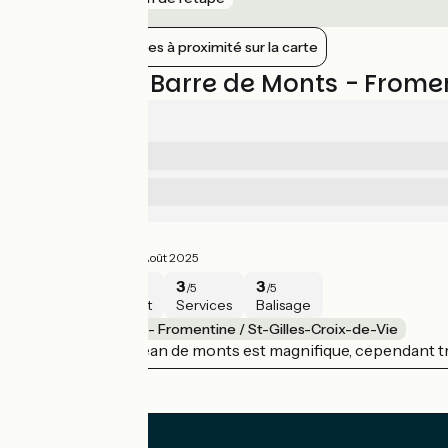
Afficher les gares à proximité sur la carte
Avis sur La Barre de Monts - Frome
2.5/5
2
Sécurité
/5
3
Services
/5
Avis mitigé
2.5/5
Maxime ·
Août 2025
2
2
3
3
/5
/5
/5
/5
Sécurité
Intérêt
Services
Balisage
La Barre de Monts - Fromentine / St-Gilles-Croix-de-Vie
La forêt de saint jean de monts est magnifique, cependant trè