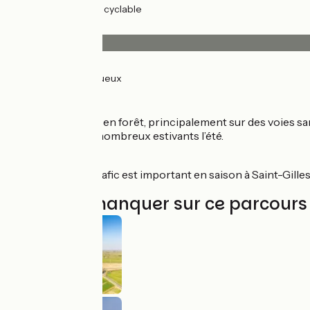
33km
(91%) Voie cyclable
Revêtement
17km
(47%) Lisse
19km
(53%) Rugueux
Itinéraire
Les pistes situées en forêt, principalement sur des voies 
rencontrerez de nombreux estivants l’été.
Vigilance
Attention car le trafic est important en saison à Saint-Gill
À ne pas manquer sur ce parcours