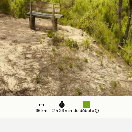
36 km
2 h 23 min
Je débute