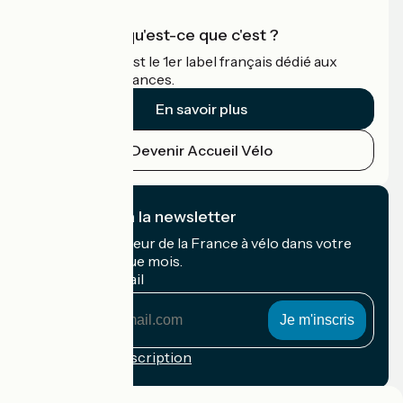
Accueil Vélo qu'est-ce que c'est ?
Accueil Vélo c'est le 1er label français dédié aux
cyclistes en vacances.
En savoir plus
Devenir Accueil Vélo
Je m'abonne à la newsletter
Recevez le meilleur de la France à vélo dans votre
boîte mail chaque mois.
Mon adresse mail
Mon
adresse
mail
Conditions d'inscription
Financé dans le cadre de Destination France