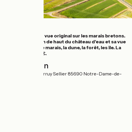
Détails
Voici un point de vue original sur les marais bretons.
Profitez des 70m de haut du château d'eau et sa vue
imprenable sur le marais, la dune, la forêt, les île. La
montée coûte 4€.
Localisation
147 Route du Quairruy Sellier 85690 Notre-Dame-de-
Monts