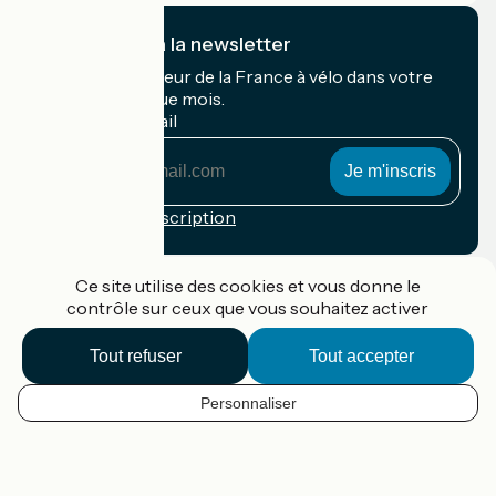
Je m'abonne à la newsletter
Recevez le meilleur de la France à vélo dans votre
boîte mail chaque mois.
Mon adresse mail
Mon
adresse
mail
Conditions d'inscription
Financé dans le cadre de Destination France
Ce site utilise des cookies et vous donne le
contrôle sur ceux que vous souhaitez activer
Tout refuser
Tout accepter
Accueil Vélo Pro
Contact
Personnaliser
Mentions légales
FR
Confidentialité
Contact
Réalisation :
StudioJuillet
et
France Vélo Tourisme