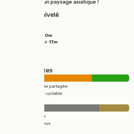
bois rappellent un paysage asiatique !
Pentes et dénivelé
Montées :
21m
Descentes :
10m
Point le plus bas :
0m
Point le plus élevé :
17m
Types de routes
24km
(70%) Route partagée
10km
(30%) Voie cyclable
Revêtement
26km
(76%) Lisse
8km
(24%) Rugueux
Itinéraire