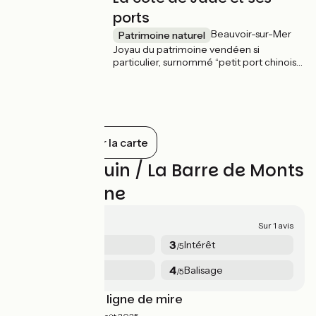
ports
Beauvoir-sur-Mer
Patrimoine naturel
Joyau du patrimoine vendéen si
particulier, surnommé “petit port chinois”
en raison de sa ressemblance avec les
ports de Chine et leurs embarcadères en
bois. Inscrit à l’inventaire des sites de la
Vendée. Premier port de pêche de la
baie en matière d’osctréiculture et de
pêche au chalut.
Tout afficher sur la carte
Avis sur Bouin / La Barre de Monts
- Fromentine
3.8/5
Sur 1 avis
5
3
Sécurité
Intérêt
/5
/5
3
4
Services
Balisage
/5
/5
Avec l'océan en ligne de mire