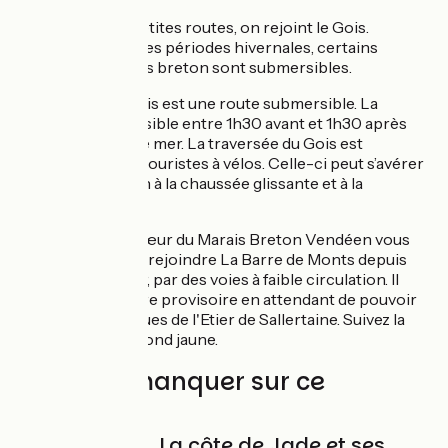
De chemins en petites routes, on rejoint le Gois.
Vigilance
: Lors des périodes hivernales, certains
secteurs du marais breton sont submersibles.
Attention !! Le Gois est une route submersible. La
traversée est possible entre 1h30 avant et 1h30 après
l'heure de la basse mer. La traversée du Gois est
déconseillée aux touristes à vélos. Celle-ci peut s’avérer
délicate. Attention à la chaussée glissante et à la
circulation.
Un itinéraire au cœur du Marais Breton Vendéen vous
est proposé pour rejoindre La Barre de Monts depuis
Beauvoir-sur-Mer, par des voies à faible circulation. Il
s'agit d'un itinéraire provisoire en attendant de pouvoir
passer sur les digues de l'Etier de Sallertaine. Suivez la
signalisation sur fond jaune.
À ne pas manquer sur ce
parcours
La côte de Jade et ses