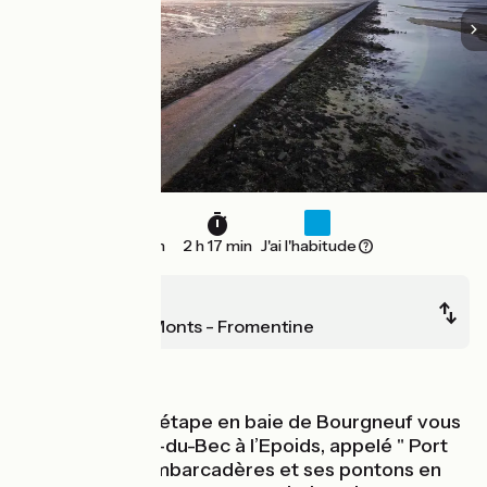
34 km
2 h 17 min
J'ai l'habitude
Bouin
La Barre de Monts - Fromentine
Bords de mer
Cette dernière étape en baie de Bourgneuf vous
mènera au Port-du-Bec à l’Epoids, appelé " Port
Chinois" : ses embarcadères et ses pontons en