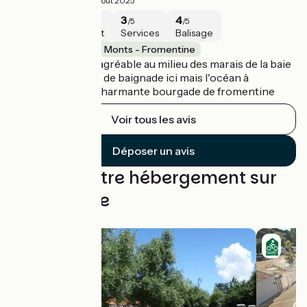
3.8/5
Maxime ·
Août 2025
5
3
3
4
/5
/5
/5
/5
Sécurité
Intérêt
Services
Balisage
Bouin / La Barre de Monts - Fromentine
Une étape plutôt agréable au milieu des marais de la baie
de Bourgneuf. Pas de baignade ici mais l'océan à
l'horizon avec la charmante bourgade de fromentine
Voir tous les avis
Déposer un avis
Trouvez votre hébergement sur
cette étape