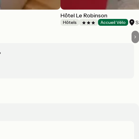
Hôtel Le Robinson
S
Hôtels
Accueil Vélo
?