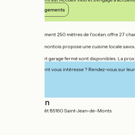
Voir ses engagements
Détails
L'Espadon, à seulement 250 mètres de l'océan, offre 27 cha
Cet hôtel familial montois propose une cuisine locale savour
Parking sécurisé et garage fermé sont disponibles. La proximi
Cet établissement vous intéresse ? Rendez-vous sur leur 
Localisation
8 avenue de la Forêt 85160 Saint-Jean-de-Monts