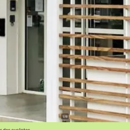
1
/
8
r des cyclistes.