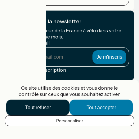
Je m'abonne à la newsletter
Recevez le meilleur de la France à vélo dans votre
boîte mail chaque mois.
Mon adresse mail
Mon
adresse
mail
Conditions d'inscription
Financé dans le cadre de Destination France
Ce site utilise des cookies et vous donne le
contrôle sur ceux que vous souhaitez activer
Tout refuser
Tout accepter
Accueil Vélo Pro
Contact
Personnaliser
Mentions légales
FR
Confidentialité
Contact