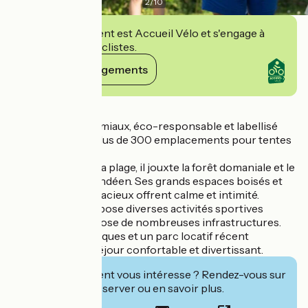
2
/
10
Cet établissement est Accueil Vélo et s'engage à
accueillir des cyclistes.
Voir ses engagements
Détails
Le camping Les Amiaux, éco-responsable et labellisé
Clef Verte, offre plus de 300 emplacements pour tentes
et caravanes.
À 800 mètres de la plage, il jouxte la forêt domaniale et le
Marais Breton Vendéen. Ses grands espaces boisés et
emplacements spacieux offrent calme et intimité.
Dynamique, il propose diverses activités sportives
encadrées et dispose de nombreuses infrastructures.
Deux parcs aquatiques et un parc locatif récent
garantissent un séjour confortable et divertissant.
Cet établissement vous intéresse ? Rendez-vous sur
leur site pour réserver ou en savoir plus.