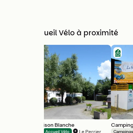
Autres Accueil Vélo à proximité
Camping La Maison Blanche
Camping
Le Perrier
Campings
Accueil Vélo
Camping