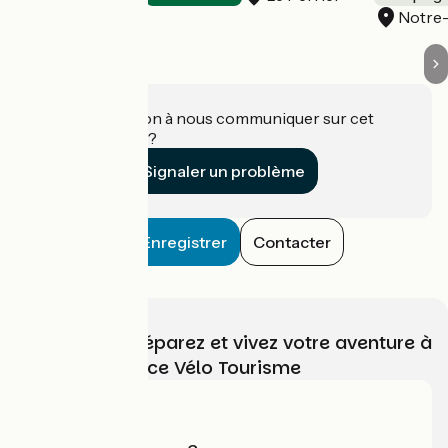
Notre
Une information à nous communiquer sur cet
établissement ?
Signaler un problème
Enregistrer
Contacter
Choisissez, préparez et vivez votre aventure à
vélo avec France Vélo Tourisme