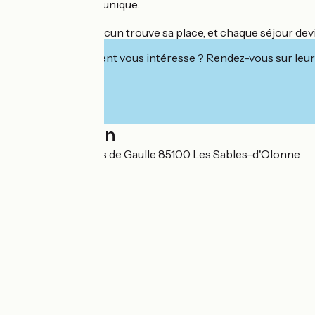
votre expérience unique.
Aux Océanes, chacun trouve sa place, et chaque séjour devi
Cet établissement vous intéresse ? Rendez-vous sur leur 
Localisation
37 avenue Charles de Gaulle 85100 Les Sables-d'Olonne