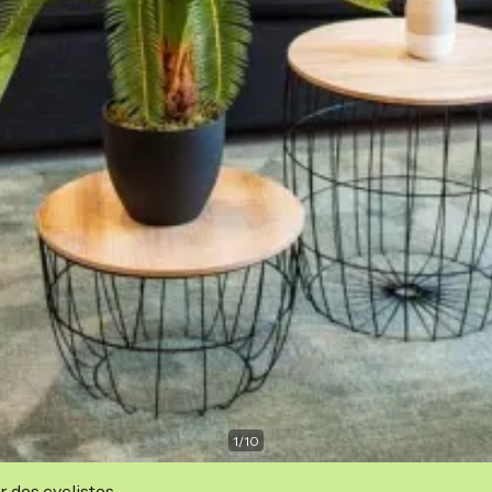
1
/
10
r des cyclistes.