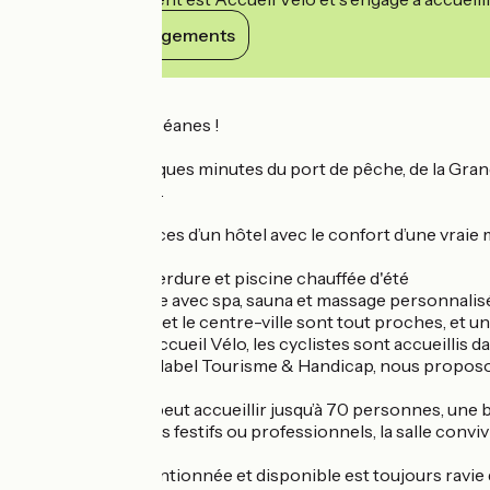
Voir ses engagements
Détails
Bienvenue aux Océanes !
À seulement quelques minutes du port de pêche, de la Grande
ou plusieurs jours.
Profitez des services d’un hôtel avec le confort d’une vraie
- Vaste écrin de verdure et piscine chauffée d'été
- Espace bien-être avec spa, sauna et massage personnali
- Les commerces et le centre-ville sont tout proches, et un p
- Grâce au label Accueil Vélo, les cyclistes sont accueillis d
- Engagés avec le label Tourisme & Handicap, nous proposons
Notre résidence peut accueillir jusqu’à 70 personnes, une 
Pour vos moments festifs ou professionnels, la salle conviv
Notre équipe attentionnée et disponible est toujours ravie