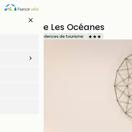
Aller
au
contenu
close
principal
Résidence Les Océanes
Accueil Vélo
Résidences de tourisme