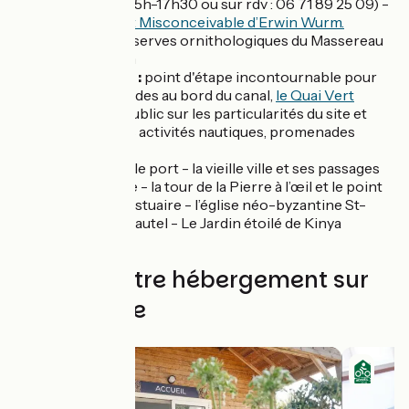
septembre 15h-17h30 ou sur rdv : 06 71 89 25 09) -
l’oeuvre d’art Misconceivable d’Erwin Wurm.
Frossay :
réserves ornithologiques du Massereau
et du Migron
le Quai Vert :
point d'étape incontournable pour
les promenades au bord du canal,
le Quai Vert
informe le public sur les particularités du site et
propose des activités nautiques, promenades
nature.
Paimbœuf :
le port - la vieille ville et ses passages
vers le fleuve - la tour de la Pierre à l’œil et le point
de vue sur l’estuaire - l’église néo-byzantine St-
Louis et son autel - Le Jardin étoilé de Kinya
Maruyama
Trouvez votre hébergement sur
cette étape