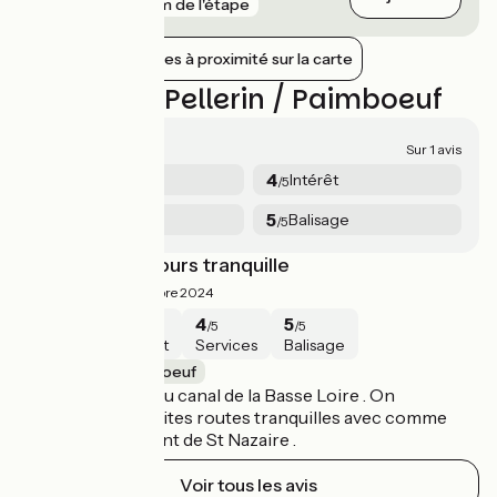
gare
8 km de l'étape
Afficher les gares à proximité sur la carte
Avis sur Le Pellerin / Paimboeuf
4.5/5
Sur 1 avis
5
4
Sécurité
Intérêt
/5
/5
4
5
Services
Balisage
/5
/5
Très beau parcours tranquille
4.5/5
lina ·
Octobre 2024
5
4
4
5
/5
/5
/5
/5
Sécurité
Intérêt
Services
Balisage
Le Pellerin / Paimboeuf
itinéraire le long du canal de la Basse Loire . On
emprunte des petites routes tranquilles avec comme
toile de fond le pont de St Nazaire .
Voir tous les avis