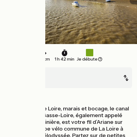
26 km
1 h 42 min
Je débute
Le Pellerin
Paimboeuf
Au fil de l'eau
Trait d’eau entre Loire, marais et bocage, le canal
maritime de la Basse-Loire, également appelé
canal de la Martinière, est votre fil d’Ariane sur
cette autre étape vélo commune de La Loire à
Vélo et de La Vélodyssée. Partez sur de petites