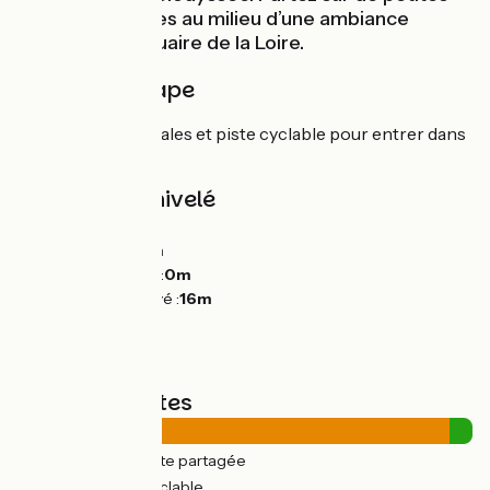
routes tranquilles au milieu d’une ambiance
typique de l’estuaire de la Loire.
Détail de l'étape
Petites routes rurales et piste cyclable pour entrer dans
Paimbœuf.
Pentes et dénivelé
Montées :
20m
Descentes :
20m
Point le plus bas :
0m
Point le plus élevé :
16m
Types de routes
24km
(95%) Route partagée
1km
(5%) Voie cyclable