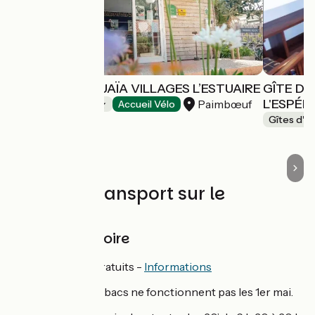
CAMPING USHUAÏA VILLAGES L’ESTUAIRE
GÎTE DE
L'ESPÉ
Paimbœuf
Campings
Accueil Vélo
Gîtes d'é
Trains et transport sur le
parcours
Les Bacs de Loire
Tous les jours - Gratuits -
Informations
ATTENTION :
les bacs ne fonctionnent pas les 1er mai.