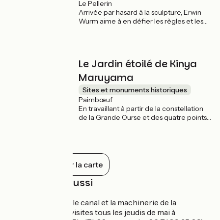
Le Pellerin
autant d'escales qui rythment les
Arrivée par hasard à la sculpture, Erwin
parcours cyclables entre Nantes et Saint-
Wurm aime à en défier les règles et les
Nazaire.
habitudes. Empreintes d'un dramatique
humour, son oeuvre fait basculer des
moments ordinaires dans un univers
absurde. Pour l'artiste, les objets comme
Le Jardin étoilé de Kinya
les hommes sont soumis aux forces de la
pensée. Ce voilier et se penche et se plie,
Maruyama
comme irrésistiblement attiré par le
Sites et monuments historiques
fleuve. Les objets ont ils une âme ? Erwin
Paimbœuf
Wurm répond "oui" avec un point
En travaillant à partir de la constellation
d'exclamation !
de la Grande Ourse et des quatre points
cardinaux, l'architecte-artiste-paysagiste
Kinya Maruyama construit Le Jardin Étoilé
à l'aide de matériaux vernaculaires. C'est
un espace à vivre : on s'y promène, on y
joue, on se pose, on respire, on
Tout afficher sur la carte
contemple.
À découvrir aussi
Le Pellerin :
le canal et la machinerie de la
Martinière (visites tous les jeudis de mai à