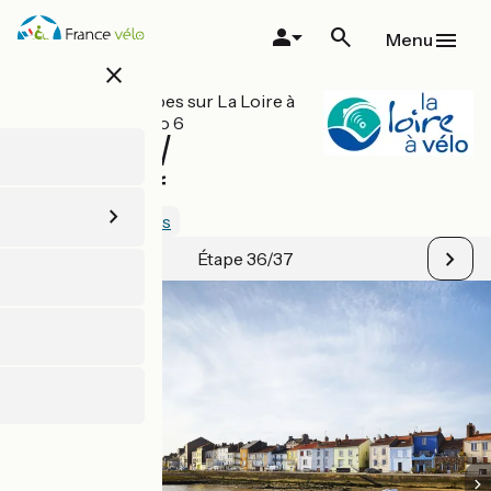
Aller
au
Menu
contenu
close
principal
Toutes les étapes sur La Loire à
Vélo / EuroVelo 6
Le Pellerin /
Paimboeuf
4.5 / 5
Voir 1 avis
Étape 36/37