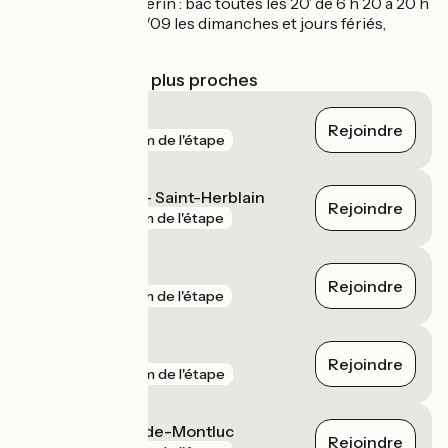
Couëron > Le Pellerin : bac toutes les 20’ de 6 h 20 à 20 h
30. Du 15/06 au 15/09 les dimanches et jours fériés,
jusqu’à 21 h 30.
Gares SNCF les plus proches
Couëron
Rejoindre
gare
2 km de l'étape
La Basse Indre - Saint-Herblain
Rejoindre
gare
3 km de l'étape
Donges
Rejoindre
gare
3 km de l'étape
Bouaye
Rejoindre
gare
4 km de l'étape
Saint-Étienne-de-Montluc
Rejoindre