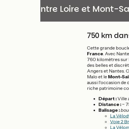
Boucle entre Loire et Mont-S
750 km dans
Cette grande boucle 
France
. Avec Nant
760 kilomètres sur 
des belles et discrè
Angers et Nantes. C
Malo et le
Mont-Sai
aussi l'occasion de 
riche patrimoine co
Départ :
Ville 
Distance :
~ 7
Balisage :
bouc
La Vélod
Voie 2 B
La Vélom