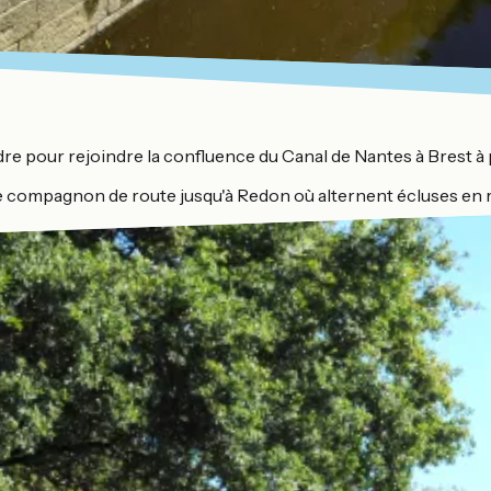
dre pour rejoindre la confluence du Canal de Nantes à Brest à
e compagnon de route jusqu'à Redon où alternent écluses en re