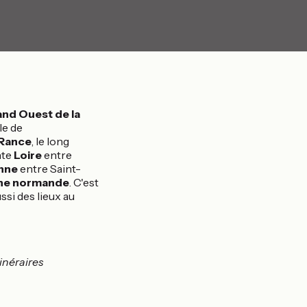
and Ouest de la
le de
-Rance
, le long
nte
Loire
entre
nne
entre Saint-
ne normande
. C'est
ssi des lieux au
inéraires