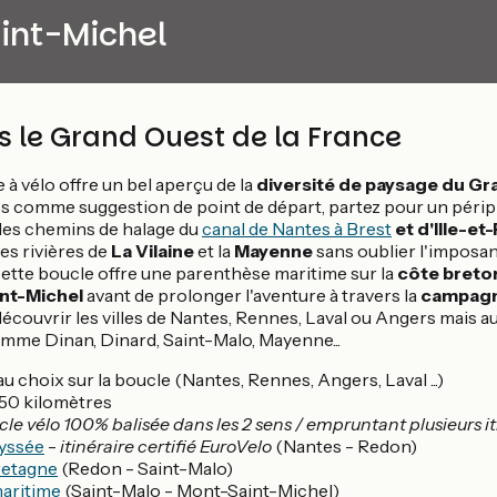
aint-Michel
 le Grand Ouest de la France
à vélo offre un bel aperçu de la
diversité de paysage du Gr
es comme suggestion de point de départ, partez pour un périp
les chemins de halage du
canal de Nantes à Brest
et d'Ille-et
tes rivières de
La Vilaine
et la
Mayenne
sans oublier l'imposa
ette boucle offre une parenthèse maritime sur la
côte breto
nt-Michel
avant de prolonger l'aventure à travers la
campag
découvrir les villes de Nantes, Rennes, Laval ou Angers mais au
mme Dinan, Dinard, Saint-Malo, Mayenne...
au choix sur la boucle (Nantes, Rennes, Angers, Laval ...)
50 kilomètres
le vélo 100% balisée dans les 2 sens / empruntant plusieurs it
yssée
-
itinéraire certifié EuroVelo
(Nantes - Redon)
retagne
(Redon - Saint-Malo)
aritime
(Saint-Malo - Mont-Saint-Michel)