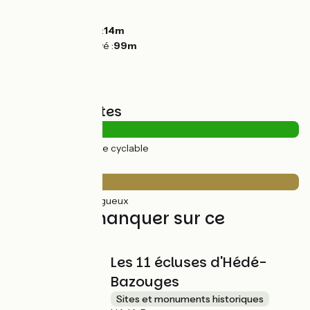
Montées :
106m
Descentes :
54m
Point le plus bas :
14m
Point le plus élevé :
99m
Types de routes
35km
(100%) Voie cyclable
Revêtement
35km
(100%) Rugueux
À ne pas manquer sur ce
parcours
Les 11 écluses d'Hédé-
Bazouges
Sites et monuments historiques