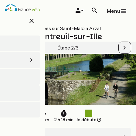
Aller
au
Menu
contenu
close
principal
Toutes les étapes sur Saint-Malo à Arzal
Evran / Montreuil-sur-Ille
Étape 2/6
35 km
2 h 18 min
Je débute
Evran