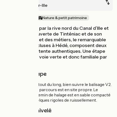
Montreuil-sur-Ille
Au fil de l'eau
Nature & petit patrimoine
On quitte Evran par la rive nord du Canal d’Ille et
Rance. La découverte de Tinténiac et de son
musée de l’outil et des métiers, le remarquable
site des onze écluses à Hédé, composent deux
moments de détente authentiques. Une étape
entièrement en voie verte et donc familiale par
excellence !
Détail de l'étape
Parcours jalonné tout du long, bien suivre le balisage V2.
Quasiment tout le parcours est en site propre. Le
revêtement du chemin de halage est en sable compacté
assez roulant. Quelques rigoles de ruissellement.
Pentes et dénivelé