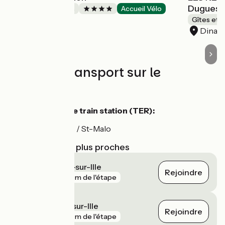
Duguescl
Chambres d'Hôtes
Accueil Vélo
Dinan
Gîtes et 
Dinan
Trains et transport sur le
parcours
Montreuil-sur-Ille train station (TER):
Line Rennes / St-Malo
Gares SNCF les plus proches
Saint-Germain-sur-Ille
Rejoindre
gare
177 m de l'étape
Saint-Médard-sur-Ille
Rejoindre
gare
441 m de l'étape