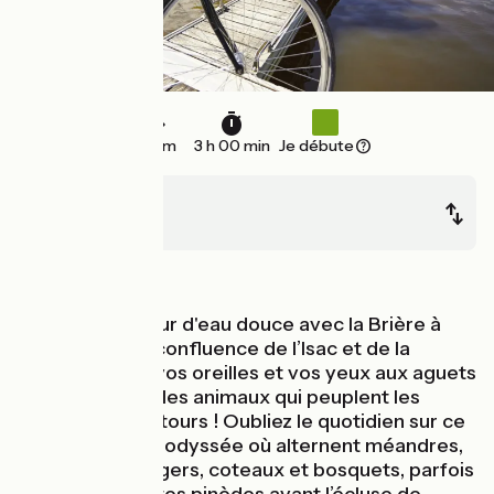
45 km
3 h 00 min
Je débute
Redon
Blain
Au fil de l'eau
Une étape à fleur d'eau douce avec la Brière à
proximité et la confluence de l’Isac et de la
Vilaine... Tenez vos oreilles et vos yeux aux aguets
pour distinguer les animaux qui peuplent les
marais aux alentours ! Oubliez le quotidien sur ce
"bout" de La Vélodyssée où alternent méandres,
paysages bocagers, coteaux et bosquets, parfois