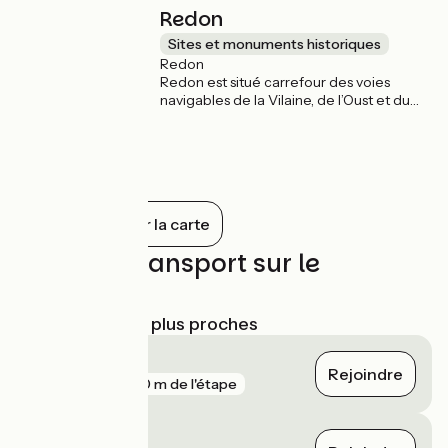
Redon
Sites et monuments historiques
Redon
Redon est situé carrefour des voies
navigables de la Vilaine, de l’Oust et du
canal de Nantes à Brest. Riche d'un
patrimoine historique important, avec
l'Abbaye de Saint-Sauveur, les maisons à
colombages ou la Tour Richelieu, Redon
regorge aussi de ponts, passerelles et
autres écluses…
Tout afficher sur la carte
Trains et transport sur le
parcours
Gares SNCF les plus proches
Redon
Rejoindre
gare
220 m de l'étape
Sévérac