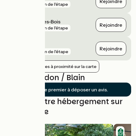
Rejoindre
gare
3 km de l'étape
Saint-Gildas-des-Bois
Rejoindre
gare
5 km de l'étape
Drefféac
Rejoindre
gare
9 km de l'étape
Afficher les gares à proximité sur la carte
Avis sur Redon / Blain
Soyez le premier à déposer un avis.
Trouvez votre hébergement sur
cette étape