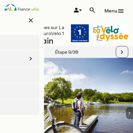
Aller
au
Menu
contenu
close
principal
Toutes les étapes sur La
Vélodyssée / EuroVelo 1
Redon / Blain
Étape 9/38