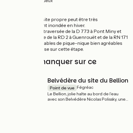
44km
(97%) Rugueux
Itinéraire
Cette section en site propre peut être très
occasionnellement inondée en hiver.
Prudence pour la traversée de la D 773 à Pont Miny et
lors de la traversée de la RD 2 à Guenrouët et de la RN 171
à Blain. Quelques tables de pique-nique bien agréables
pour faire une pause sur cette étape.
À ne pas manquer sur ce
parcours
Belvédère du site du Bellion
Fégréac
Point de vue
Le Bellion, jolie halte au bord de l’eau
avec son Belvédère Nicolas Polissky, une
œuvre d’art permettant une vue à 360°
sur les marais