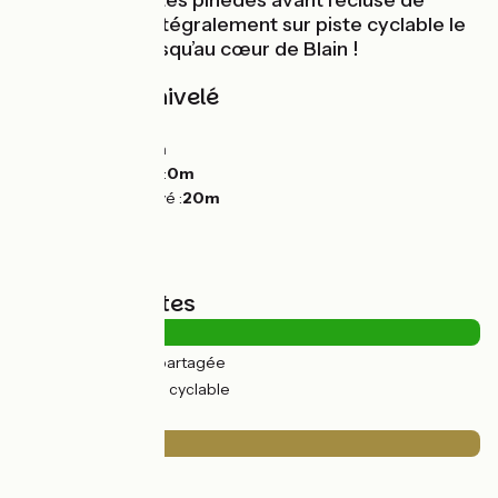
même des petites pinèdes avant l’écluse de
Barel. Le tout intégralement sur piste cyclable le
long du canal jusqu’au cœur de Blain !
Pentes et dénivelé
Montées :
32m
Descentes :
20m
Point le plus bas :
0m
Point le plus élevé :
20m
Types de routes
1km
(3%) Route partagée
44km
(97%) Voie cyclable
Revêtement
1km
(3%) Lisse