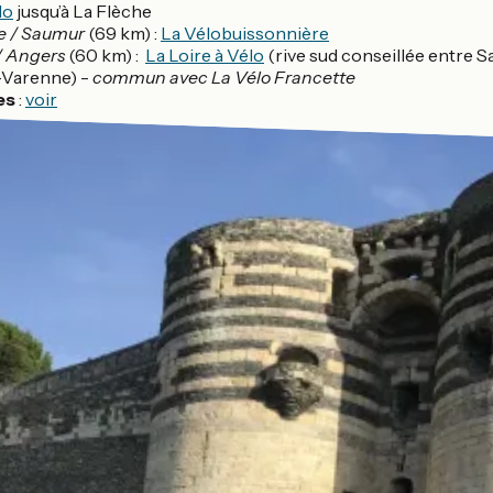
lo
jusqu’à La Flèche
e / Saumur
(69 km) :
La Vélobuissonnière
/ Angers
(60 km) :
La Loire à Vélo
(rive sud conseillée entre S
-Varenne) -
commun avec La Vélo Francette
es
:
voir