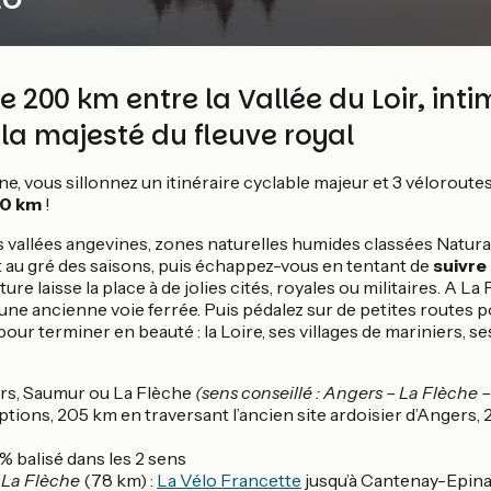
200 km entre la Vallée du Loir, intim
 la majesté du fleuve royal
e, vous sillonnez un itinéraire cyclable majeur et 3 véloroute
00 km
!
s vallées angevines, zones naturelles humides classées Natur
t au gré des saisons, puis échappez-vous en tentant de
suivre 
ure laisse la place à de jolies cités, royales ou militaires. A La 
r une ancienne voie ferrée. Puis pédalez sur de petites routes 
 pour terminer en beauté : la Loire, ses villages de mariniers, se
s, Saumur ou La Flèche
(sens conseillé : Angers – La Flèche
ptions, 205 km en traversant l’ancien site ardoisier d’Angers,
 balisé dans les 2 sens
 La Flèche
(78 km) :
La Vélo Francette
jusqu’à Cantenay-Epina