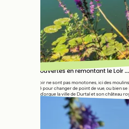
Jolies découvertes en remontant le Loir ...
Les rives du Loir ne sont pas monotones, ici des moulins
Loir ou Baracé pour changer de point de vue, ou bien se 
comme point d’orgue la ville de Durtal et son château roy