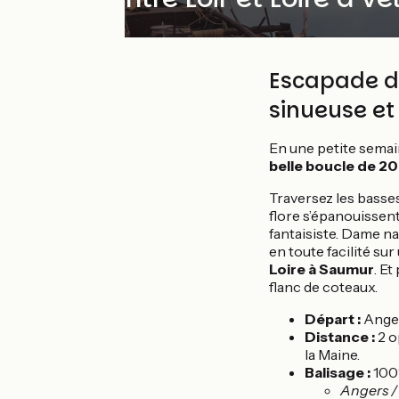
Escapade de 
sinueuse et
En une petite semain
belle boucle de 2
Traversez les basse
flore s’épanouissen
fantaisiste. Dame nat
en toute facilité su
Loire à Saumur
. Et
flanc de coteaux.
Départ :
Anger
Distance :
2 o
la Maine.
Balisage :
100%
Angers /