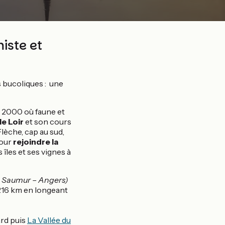
iste et
s bucoliques : une
a 2000 où faune et
le Loir
et son cours
Flèche, cap au sud,
pour
rejoindre la
s îles et ses vignes à
 – Saumur – Angers)
 216 km en longeant
rd puis
La Vallée du