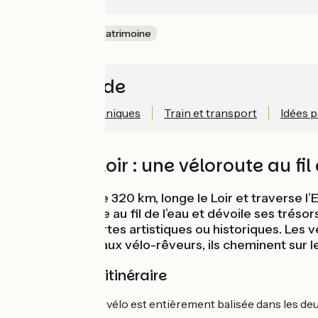
Nature & petit patrimoine
Accès rapide
Informations techniques
Train et transport
Idées 
Vallée du Loir : une véloroute au fil
Cet itinéraire de 320 km, longe le Loir et traverse l’
Loir à vélo s’étire au fil de l’eau et dévoile ses t
belles découvertes artistiques ou historiques. Les
de l’eau. Quant aux vélo-rêveurs, ils cheminent sur l
Balisage de l'itinéraire
La Vallée du Loir à vélo est entièrement balisée dans les de