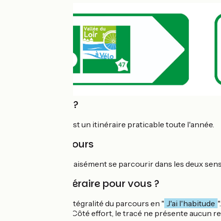
Quand partir ?
La Vallée du Loir est un itinéraire praticable toute l'année.
Sens du parcours
La véloroute peut aisément se parcourir dans les deux sens,
Est-ce un itinéraire pour vous ?
Nous classons l'intégralité du parcours en "
J'ai l'habitude
le trafic est faible. Côté effort, le tracé ne présente aucun re