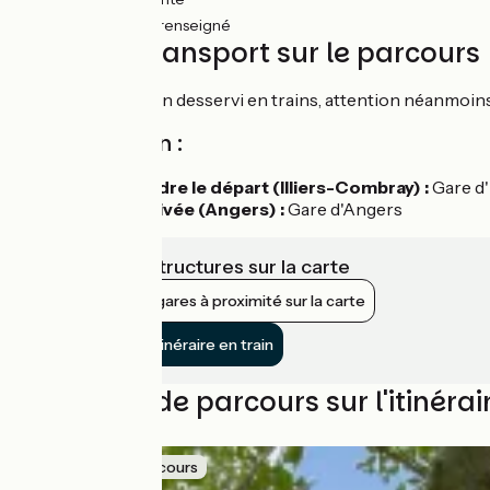
35km
(12%) Non renseigné
Trains et transport sur le parcours
L'itinéraire est bien desservi en trains, attention néanmoi
Accès en train :
Pour rejoindre le départ (Illiers-Combray) :
Gare d'
Depuis l'arrivée (Angers) :
Gare d'Angers
Voir les infrastructures sur la carte
Afficher les gares à proximité sur la carte
Rejoindre l’itinéraire en train
Nos idées de parcours sur l'itinérai
Idée de parcours