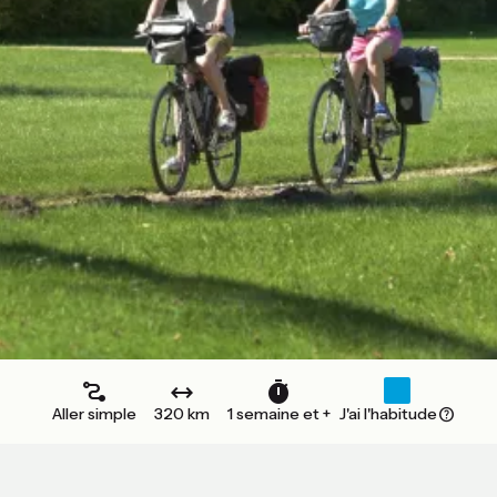
Aller simple
320 km
1 semaine et +
J'ai l'habitude