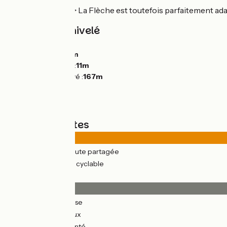
L'étape Le Lude < > La Flèche est toutefois parfaitement a
Pentes et dénivelé
Montées :
776m
Descentes :
915m
Point le plus bas :
11m
Point le plus élevé :
167m
Types de routes
252km
(86%) Route partagée
42km
(14%) Voie cyclable
Revêtement
250km
(85%) Lisse
3km
(2%) Rugueux
5km
(3%) Accidenté