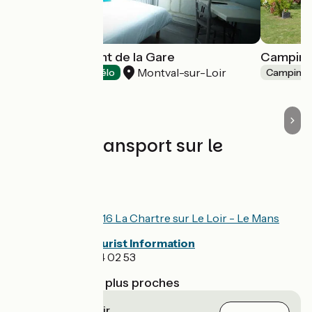
Hôtel-Restaurant de la Gare
Camping 
Montval-sur-Loir
Hôtels
Accueil Vélo
Camping
Trains et transport sur le
parcours
Bus service
TIS network Line 16 La Chartre sur Le Loir - Le Mans
Vallée du Loir Tourist Information
Tel. + 33 (0)2 43 94 02 53
Gares SNCF les plus proches
Château-du-Loir