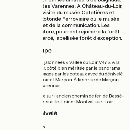
direction le lac des Varennes. A Château-du-Loir,
optez pour une visite du musée Cafetières et
Compagnie, la Rotonde Ferroviaire ou le musée
de l'audiovisuel et de la communication. Les
amoureux de nature, pourront rejoindre la forêt
domaniale de Bercé, labellisée forêt d'exception.
Détail de l'étape
Sur petites routes jalonnées « Vallée du Loir V47 ». A la
Chatre-sur-le-Loir, côté bien méritée par le panorama
Jeanne d'Arc. Passages par les coteaux avec du dénivelé
entre Ruillé-sur-Loir et Marçon. À la sortie de Marçon,
longez le lac des Varennes.
Nouvelle voie verte sur l'ancien chemin de fer de Bessé-
sur-Braye à Poncé-sur-le-Loir et Montval-sur-Loir.
Pentes et dénivelé
Montées :
122m
Descentes :
130m