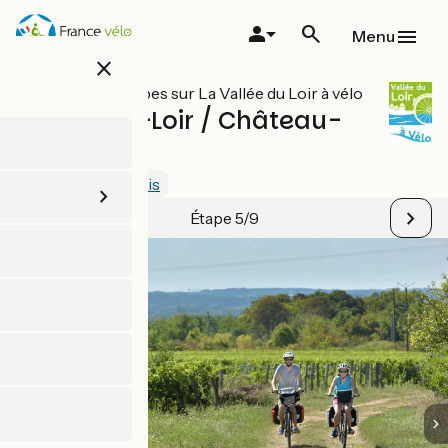
Aller
au
Menu
contenu
close
principal
Toutes les étapes sur La Vallée du Loir à vélo
Ruillé-sur-Loir / Château-
du-Loir
3.6 / 5
Voir 2 avis
Étape 5/9