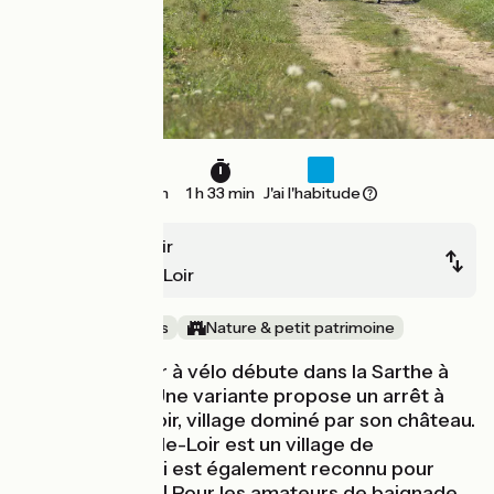
23 km
1 h 33 min
J'ai l'habitude
Ruillé-sur-Loir
Château-du-Loir
Au cœur des vignes
Nature & petit patrimoine
La Vallée du Loir à vélo débute dans la Sarthe à
Ruillé-sur-Loir. Une variante propose un arrêt à
Poncé-sur-le-Loir, village dominé par son château.
La Chartre-sur-le-Loir est un village de
brocanteurs, qui est également reconnu pour
l'usine Rustines ! Pour les amateurs de baignade,