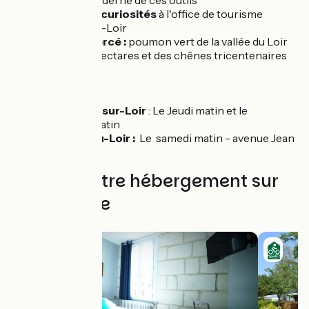
Cabinet de curiosités
à l'office de tourisme
Montval-sur-Loir
Forêt de Bercé :
poumon vert de la vallée du Loir
avec 5400 hectares et des chênes tricentenaires
Marchés
La Chartre-sur-Loir
: Le Jeudi matin et le
dimanche matin
Château-du-Loir :
Le samedi matin - avenue Jean
Jaurès
Trouvez votre hébergement sur
cette étape