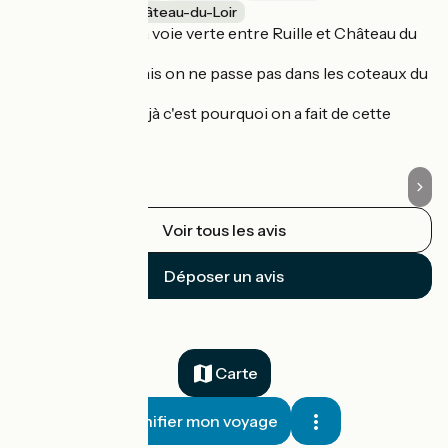
Ruillé-sur-Loir / Château-du-Loir
R
Nous avons pris la voie verte entre Ruille et Château du
En
Loir.
ét
Sécurité totale mais on ne passe pas dans les coteaux du
un
Jasnières.
si
On connaissait déjà c'est pourquoi on a fait de cette
façon
Voir tous les avis
Déposer un avis
Carte
Planifier mon voyage