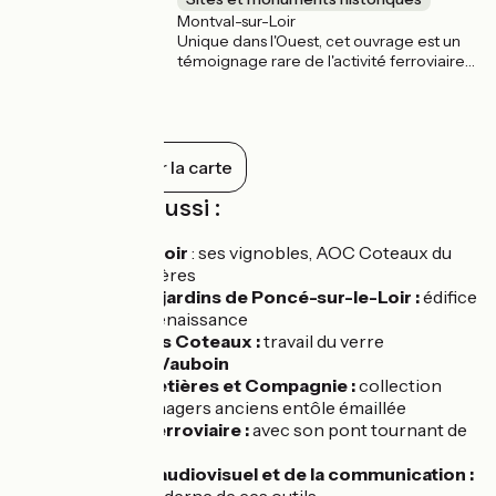
Montval-sur-Loir
Unique dans l'Ouest, cet ouvrage est un
témoignage rare de l'activité ferroviaire
du 19e au 20e siècle. Le site se compose
d’un bâtiment de 2 500 m² et d’un pont
tournant fonctionnel de 24m. 18
machines ou wagons y sont remisés sur
les voies intérieures et extérieures.
Tout afficher sur la carte
À découvrir aussi :
Ruillé-sur-Loir
: ses vignobles, AOC Coteaux du
Loir et Jasnières
Château et jardins de Poncé-sur-le-Loir :
édifice
de la 1ière Renaissance
Verrerie des Coteaux :
travail du verre
Prieuré de Vauboin
Musée Cafetières et Compagnie :
collection
d’objets ménagers anciens entôle émaillée
Rotonde Ferroviaire :
avec son pont tournant de
24m
Musée de l’audiovisuel et de la communication :
l’histoire moderne de ces outils