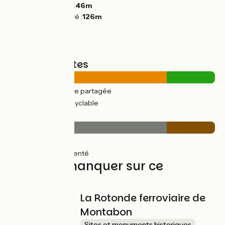
Point le plus bas :
46m
Point le plus élevé :
126m
Types de routes
17km
(76%) Route partagée
5km
(23%) Voie cyclable
Revêtement
17km
(76%) Lisse
5km
(23%) Accidenté
À ne pas manquer sur ce
parcours
La Rotonde ferroviaire de
Montabon
Sites et monuments historiques