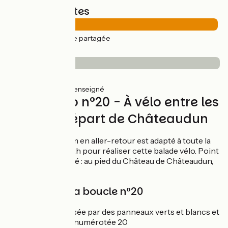
Types de routes
9km
(99%) Route partagée
Revêtement
2km
(25%) Lisse
7km
(75%) Non renseigné
Circuit vélo n°20 - À vélo entre les
eaux au départ de Châteaudun
Ce circuit de 19 km en aller-retour est adapté à toute la
famille. Comptez 2h pour réaliser cette balade vélo. Point
de départ conseillé : au pied du Château de Châteaudun,
rue Saint-Médard
Balisage de la boucle n°20
La boucle est balisée par des panneaux verts et blancs et
une pastille verte numérotée 20