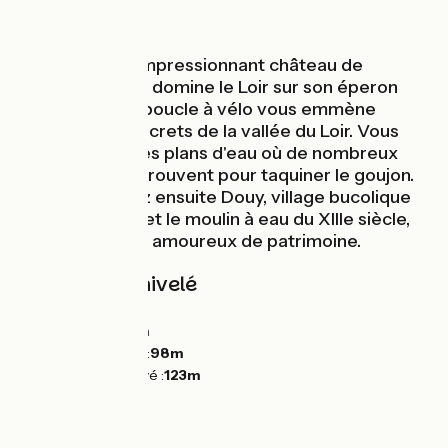
Au fil de l'eau
Au départ de l'impressionnant château de
Châteaudun qui domine le Loir sur son éperon
rocheux, cette boucle à vélo vous emmène
découvrir les secrets de la vallée du Loir. Vous
pédalez entre les plans d'eau où de nombreux
pêcheurs se retrouvent pour taquiner le goujon.
Vous découvrez ensuite Douy, village bucolique
au bord du Loir et le moulin à eau du XIIIe siècle,
de quoi ravir les amoureux de patrimoine.
Pentes et dénivelé
Montées :
23m
Descentes :
20m
Point le plus bas :
98m
Point le plus élevé :
123m