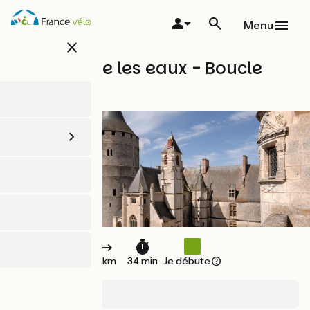
Aller
au
Menu
contenu
close
principal
À vélo entre les eaux - Boucle
vélo n°20
9 km
34 min
Je débute
Châteaudun