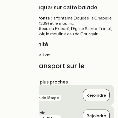
À ne pas manquer sur cette balade
Denis-les-Ponts :
la fontaine Doudée, la Chapelle
de Vouvray (1239) et le moulin…
Douy :
le château du Prieuré, l’Eglise Sainte-Trinité,
les rives du Loir, le moulin à eau de Courgain…
Gare à proximité
Châteaudun à 1 km
Trains et transport sur le
parcours
Gares SNCF les plus proches
Châteaudun
Rejoindre
gare
5 km de l'étape
Cloyes-sur-le-Loir
Rejoindre